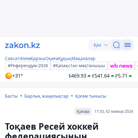
Қаз
Саясат
Әлем
Қаржы
Оқиға
Құқық
Мақалалар
#Референдум-2026
#Қазақстан мақтанышы
+31°
$
469.93
€
541.64
₽
5.71
Басты
Барлық жаңалықтар
Қоғам тынысы
Қоғам
17:33, 02 мамыр 2024
Тоқаев Ресей хоккей
федерациясының