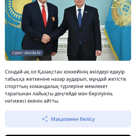
Сурет: akorda.kz
Сондай-ақ ол Қазақстан хоккейінің өкілдері едәуір
табысқа жеткеніне назар аударып, мұндай жетістік
спорттың командалық түрлеріне мемлекет
тарапынан лайықты деңгейде мән берілуінің
нәтижесі екенін айтты.
Мақаламен бөлісу