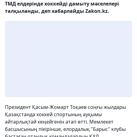
ТМД елдерінде хоккейді дамыту мәселелері
талқыланды, деп хабарлайды Zakon.kz.
Президент Қасым-Жомарт Тоқаев соңғы жылдары
Қазақстанда хоккей спортының ауқымы
айтарлықтай кеңейгенін атап өтті. Мемлекет
басшысының пікірінше, елордалық "Барыс" клубы
бастаған отандық командалардың ҚХЛ