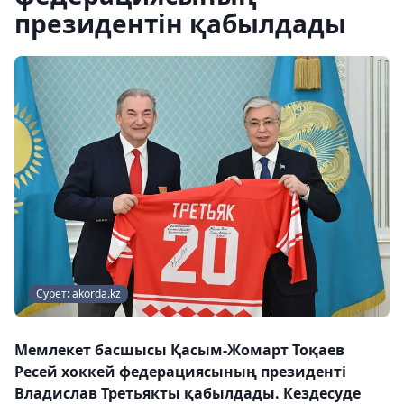
президентін қабылдады
Сурет: akorda.kz
Мемлекет басшысы Қасым-Жомарт Тоқаев
Ресей хоккей федерациясының президенті
Владислав Третьякты қабылдады. Кездесуде