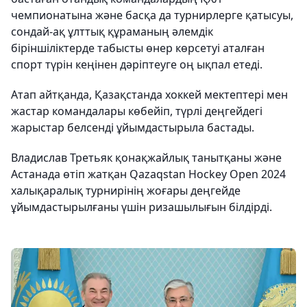
чемпионатына және басқа да турнирлерге қатысуы,
сондай-ақ ұлттық құраманың әлемдік
біріншіліктерде табысты өнер көрсетуі аталған
спорт түрін кеңінен дәріптеуге оң ықпал етеді.
Атап айтқанда, Қазақстанда хоккей мектептері мен
жастар командалары көбейіп, түрлі деңгейдегі
жарыстар белсенді ұйымдастырыла бастады.
Владислав Третьяк қонақжайлық танытқаны және
Астанада өтіп жатқан Qazaqstan Hockey Open 2024
халықаралық турнирінің жоғары деңгейде
ұйымдастырылғаны үшін ризашылығын білдірді.