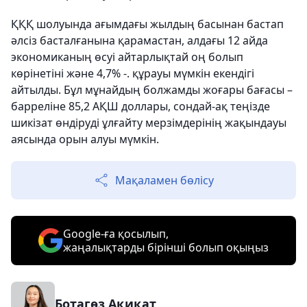
ҚҚҚ шолуында ағымдағы жылдың басынан бастап
әлсіз басталғанына қарамастан, алдағы 12 айда
экономиканың өсуі айтарлықтай оң болып
көрінетіні және 4,7% -. құрауы мүмкін екендігі
айтылды. Бұл мұнайдың болжамды жоғары бағасы –
барреліне 85,2 АҚШ доллары, сондай-ақ теңізде
шикізат өндіруді ұлғайту мерзімдерінің жақындауы
аясында орын алуы мүмкін.
Мақаламен бөлісу
Google-ға қосылып,
жаңалықтарды бірінші болып оқыңыз
Ботагөз Ақиқат