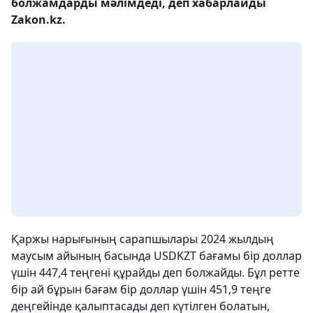
болжамдарды мәлімдеді, деп хабарлайды
Zakon.kz.
Қаржы нарығының сарапшылары 2024 жылдың
маусым айының басында USDKZT бағамы бір доллар
үшін 447,4 теңгені құрайды деп болжайды. Бұл ретте
бір ай бұрын бағам бір доллар үшін 451,9 теңге
деңгейінде қалыптасады деп күтілген болатын,