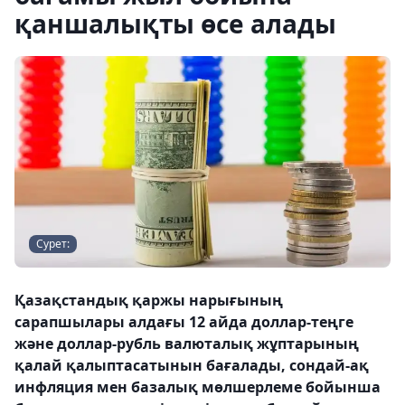
қаншалықты өсе алады
Сурет:
Қазақстандық қаржы нарығының
сарапшылары алдағы 12 айда доллар-теңге
және доллар-рубль валюталық жұптарының
қалай қалыптасатынын бағалады, сондай-ақ
инфляция мен базалық мөлшерлеме бойынша