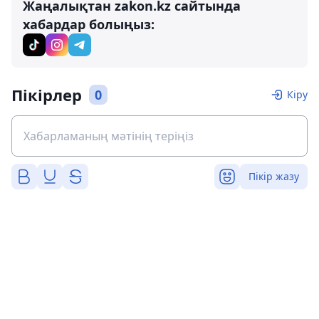
Жаңалықтан zakon.kz сайтында
хабардар болыңыз:
Пікірлер
0
Кіру
Пікір жазу