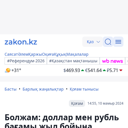
Қаз
Саясат
Әлем
Қаржы
Оқиға
Құқық
Мақалалар
#Референдум-2026
#Қазақстан мақтанышы
+31°
$
469.93
€
541.64
₽
5.71
Басты
Барлық жаңалықтар
Қоғам тынысы
Қоғам
14:55, 10 мамыр 2024
Болжам: доллар мен рубль
бағамы жыл бойына