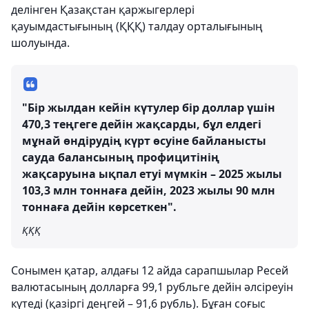
делінген Қазақстан қаржыгерлері
қауымдастығының (ҚҚҚ) талдау орталығының
шолуында.
"Бір жылдан кейін күтулер бір доллар үшін
470,3 теңгеге дейін жақсарды, бұл елдегі
мұнай өндірудің күрт өсуіне байланысты
сауда балансының профицитінің
жақсаруына ықпал етуі мүмкін – 2025 жылы
103,3 млн тоннаға дейін, 2023 жылы 90 млн
тоннаға дейін көрсеткен".
ҚҚҚ
Сонымен қатар, алдағы 12 айда сарапшылар Ресей
валютасының долларға 99,1 рубльге дейін әлсіреуін
күтеді (қазіргі деңгей – 91,6 рубль). Бұған соғыс