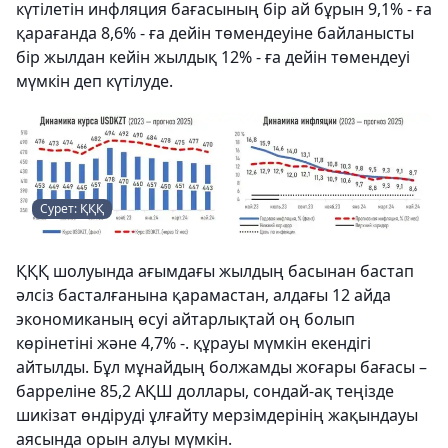
күтілетін инфляция бағасының бір ай бұрын 9,1% - ға
қарағанда 8,6% - ға дейін төмендеуіне байланысты
бір жылдан кейін жылдық 12% - ға дейін төмендеуі
мүмкін деп күтілуде.
Сурет: ҚҚҚ
ҚҚҚ шолуында ағымдағы жылдың басынан бастап
әлсіз басталғанына қарамастан, алдағы 12 айда
экономиканың өсуі айтарлықтай оң болып
көрінетіні және 4,7% -. құрауы мүмкін екендігі
айтылды. Бұл мұнайдың болжамды жоғары бағасы –
барреліне 85,2 АҚШ доллары, сондай-ақ теңізде
шикізат өндіруді ұлғайту мерзімдерінің жақындауы
аясында орын алуы мүмкін.