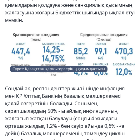
қимылдарын қолдауға және санкциялық қысымның
жалғасуына жоғары Бюджеттік шығындар ықпал етуі
мүмкін.
Сурет: Қазақстан қаржыгерлерінің қауымдастығы
Сондай-ақ, респонденттер жыл ішінде инфляция
мен ҚР Ұлттық Банкінің базалық мөлшерлемесі
қалай өзгеретінін болжады. Сонымен,
сарапшылардың 50% - ы айлық инфляцияның
жалғасып жатқан баяулауы (соңғы 4 жылдағы
орташа жылдық 1,2% - бен сәуір айында 0,6% - ға
дейін) базалық мөлшерлеменің төмендеу циклін