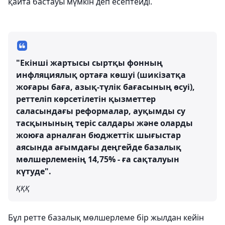
қайта бастауы мүмкін деп есептейді.
"Екінші жартысы сыртқы фонның
инфляциялық ортаға көшуі (шикізатқа
жоғары баға, азық-түлік бағасының өсуі),
реттеліп көрсетілетін қызметтер
саласындағы реформалар, ауқымды су
тасқынының теріс салдары және оларды
жоюға арналған бюджеттік шығыстар
аясында ағымдағы деңгейде базалық
мөлшерлеменің 14,75% - ға сақталуын
күтуде".
ҚҚҚ
Бұл ретте базалық мөлшерлеме бір жылдан кейін