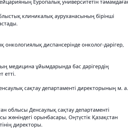
йцарияның Еуропалық университетін тәмамдаға
блыстық клиникалық ауруханасының бірінші
астады.
қ онкологиялық диспансерінде онколог-дәрігер,
ың медицина ұйымдарында бас дәрігердің
 етті.
енсаулық сақтау департаменті директорының м. а.
тан облысы Денсаулық сақтау департаменті
ы жөніндегі орынбасары, Оңтүстік Қазақстан
тінің директоры.