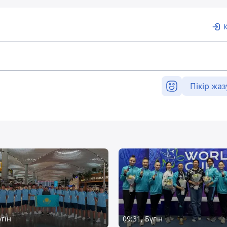
Пікір жаз
үгін
09:31, Бүгін