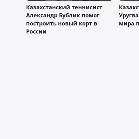
Казахстанский теннисист
Казахс
Александр Бублик помог
Уругв
построить новый корт в
мира п
России