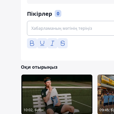
Пікірлер
0
Оқи отырыңыз
10:02, Бүгін
09:45, Б