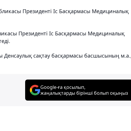
убликасы Президенті Іс Басқармасы Медициналық
ликасы Президенті Іс Басқармасы Медициналық
еді.
ы Денсаулық сақтау басқармасы басшысының м.а.
Google-ға қосылып,
жаңалықтарды бірінші болып оқыңыз