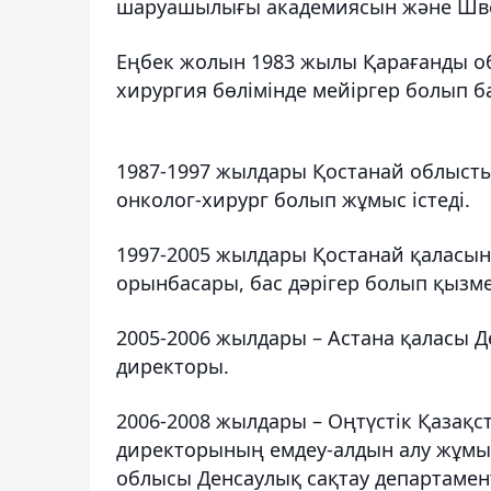
шаруашылығы академиясын және Шве
Еңбек жолын 1983 жылы Қарағанды о
хирургия бөлімінде мейіргер болып б
1987-1997 жылдары Қостанай облысты
онколог-хирург болып жұмыс істеді.
1997-2005 жылдары Қостанай қаласын
орынбасары, бас дәрігер болып қызмет
2005-2006 жылдары – Астана қаласы Д
директоры.
2006-2008 жылдары – Оңтүстік Қазақс
директорының емдеу-алдын алу жұмыс
облысы Денсаулық сақтау департамен