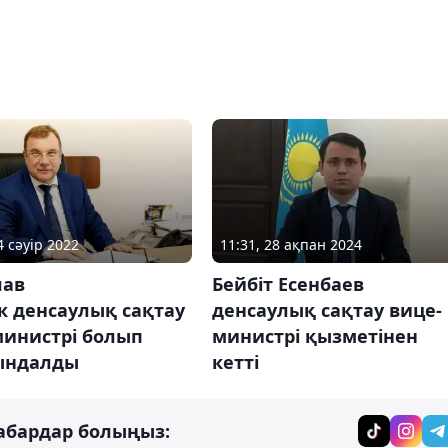
11:31, 28 ақпан 2024
4 сәуір 2022
Бейбіт Есенбаев
лав
денсаулық сақтау вице-
к денсаулық сақтау
министрі қызметінен
министрі болып
кетті
ындалды
абардар болыңыз: