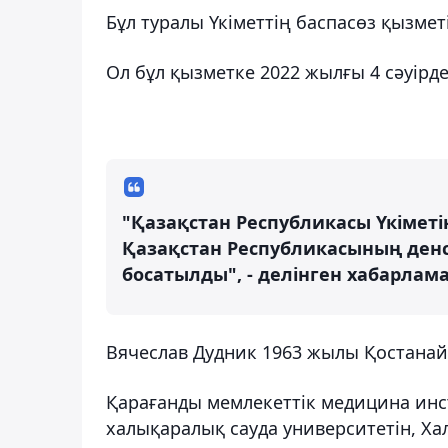
Бұл туралы Үкіметтің баспасөз қызмет
Ол бұл қызметке 2022 жылғы 4 сәуірде
"Қазақстан Республикасы Үкімет
Қазақстан Республикасының денс
босатылды", - делінген хабарлама
Вячеслав Дудник 1963 жылы Қостанай
Қарағанды мемлекеттік медицина инс
халықаралық сауда университетін, Х