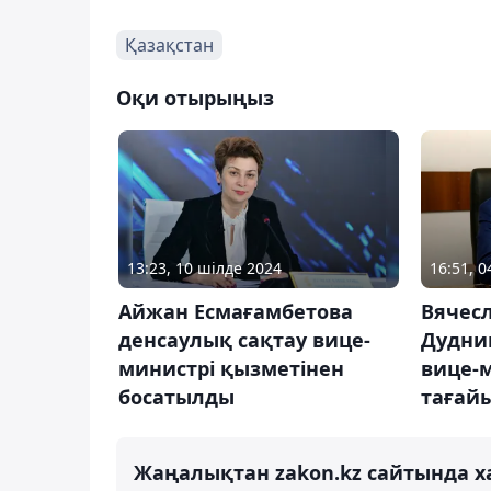
Қазақстан
Оқи отырыңыз
13:23, 10 шілде 2024
16:51, 0
Айжан Есмағамбетова
Вячес
денсаулық сақтау вице-
Дудни
министрі қызметінен
вице-
босатылды
тағай
Жаңалықтан zakon.kz сайтында х