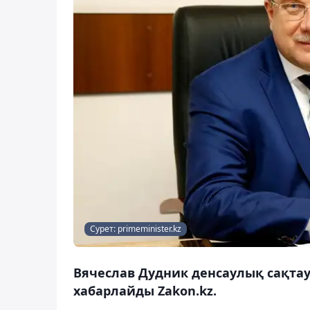
Сурет: primeminister.kz
Вячеслав Дудник денсаулық сақтау
хабарлайды Zakon.kz.