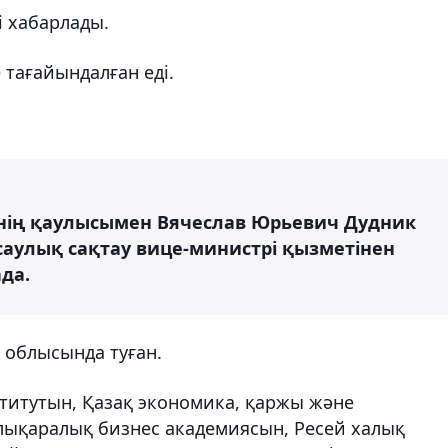
і хабарлады.
 тағайындалған еді.
інің қаулысымен Вячеслав Юрьевич Дудник
аулық сақтау вице-министрі қызметінен
да.
 облысында туған.
титутын, Қазақ экономика, қаржы және
алықаралық бизнес академиясын, Ресей халық