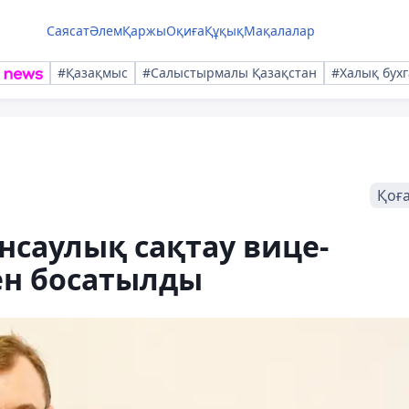
Саясат
Әлем
Қаржы
Оқиға
Құқық
Мақалалар
#Қазақмыс
#Салыстырмалы Қазақстан
#Халық бухг
Қоғ
нсаулық сақтау вице-
ен босатылды