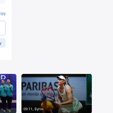
Кіру
у
09:11, Бүгін