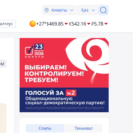
Алматы
Қаз
+27°
$
469.85
€
542.16
₽
5.78
алтері
ам
Соңғы
Танымал