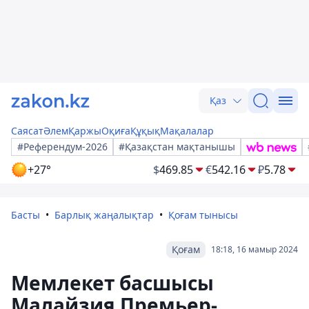
Қаз
Саясат
Әлем
Қаржы
Оқиға
Құқық
Мақалалар
#Референдум-2026
#Қазақстан мақтанышы
+27°
$
469.85
€
542.16
₽
5.78
Басты
Барлық жаңалықтар
Қоғам тынысы
Қоғам
18:18, 16 мамыр 2024
Мемлекет басшысы
Малайзия Премьер-