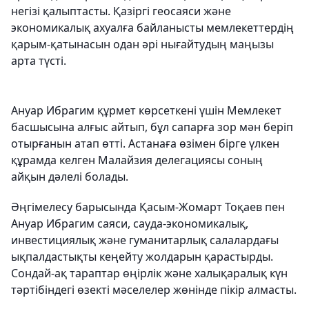
негізі қалыптасты. Қазіргі геосаяси және
экономикалық ахуалға байланысты мемлекеттердің
қарым-қатынасын одан әрі нығайтудың маңызы
арта түсті.
Ануар Ибрагим құрмет көрсеткені үшін Мемлекет
басшысына алғыс айтып, бұл сапарға зор мән беріп
отырғанын атап өтті. Астанаға өзімен бірге үлкен
құрамда келген Малайзия делегациясы соның
айқын дәлелі болады.
Әңгімелесу барысында Қасым-Жомарт Тоқаев пен
Ануар Ибрагим саяси, сауда-экономикалық,
инвестициялық және гуманитарлық салалардағы
ықпалдастықты кеңейту жолдарын қарастырды.
Сондай-ақ тараптар өңірлік және халықаралық күн
тәртібіндегі өзекті мәселелер жөнінде пікір алмасты.