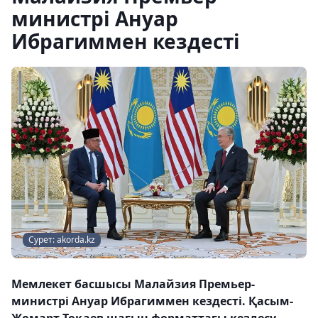
министрі Ануар
Ибрагиммен кездесті
Сурет: akorda.kz
Мемлекет басшысы Малайзия Премьер-
министрі Ануар Ибрагиммен кездесті. Қасым-
Жомарт Тоқаев шағын форматтағы кездесу