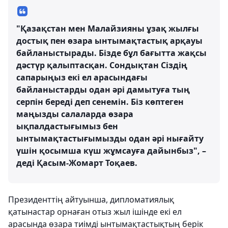
"Қазақстан мен Малайзияны ұзақ жылғы
достық пен өзара ынтымақтастық арқауы
байланыстырады. Бізде бұл бағытта жақсы
дәстүр қалыптасқан. Сондықтан Сіздің
сапарыңыз екі ел арасындағы
байланыстарды одан әрі дамытуға тың
серпін береді деп сенемін. Біз көптеген
маңызды салаларда өзара
ықпалдастығымыз бен
ынтымақтастығымызды одан әрі нығайту
үшін қосымша күш жұмсауға дайынбыз", –
деді Қасым-Жомарт Тоқаев.
Президенттің айтуынша, дипломатиялық
қатынастар орнаған отыз жыл ішінде екі ел
арасында өзара тиімді ынтымақтастықтың берік