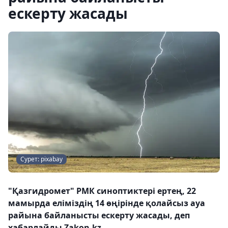
ескерту жасады
Сурет: pixabay
"Қазгидромет" РМК синоптиктері ертең, 22
мамырда еліміздің 14 өңірінде қолайсыз ауа
райына байланысты ескерту жасады, деп
хабарлайды Zakon.kz.