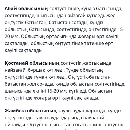
Абай облысының
солтүстігінде, күндіз батысында,
солтүстігінде, шығысында найзағай күтіледі. Жел
оңтүстік-батыстан, батыстан соғады, күндіз
облыстың батысында, солтүстігінде, оңтүстігінде 15-
20 м/с. Облыстың орталығында жоғары өрт қауіпі
сақталады, облыстың оңтүстігінде төтенше өрт
қауіпі сақталады.
Қостанай облысының
солтүстік жартысында
найзағай, бұршақ күтіледі. Түнде облыстың
оңтүстігінде тұман күтіледі. Оңтүстік-батыстан,
батыстан жел соғады, күндіз облыстың солтүстігінде,
шығысында екпіні 15-20 м/с күтіледі. Облыстың
оңтүстігінде жоғары өрт қаупі сақталады.
Жамбыл облысының
таулы аудандарында, күндіз
оңтүстігінде, таулы аудандарында найзағай
ойнайды. Оңтүстік-шығыстан соғатын жел солтүстік-