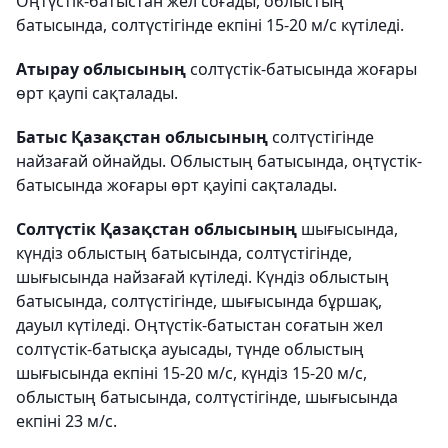
Оңтүстік-батыстан жел соғады, облыстың
батысында, солтүстігінде екпіні 15-20 м/с күтіледі.
Атырау облысының
солтүстік-батысында жоғары
өрт қаупі сақталады.
Батыс Қазақстан облысының
солтүстігінде
найзағай ойнайды. Облыстың батысында, оңтүстік-
батысында жоғары өрт қауіпі сақталады.
Солтүстік Қазақстан облысының
шығысында,
күндіз облыстың батысында, солтүстігінде,
шығысында найзағай күтіледі. Күндіз облыстың
батысында, солтүстігінде, шығысында бұршақ,
дауыл күтіледі. Оңтүстік-батыстан соғатын жел
солтүстік-батысқа ауысады, түнде облыстың
шығысында екпіні 15-20 м/с, күндіз 15-20 м/с,
облыстың батысында, солтүстігінде, шығысында
екпіні 23 м/с.