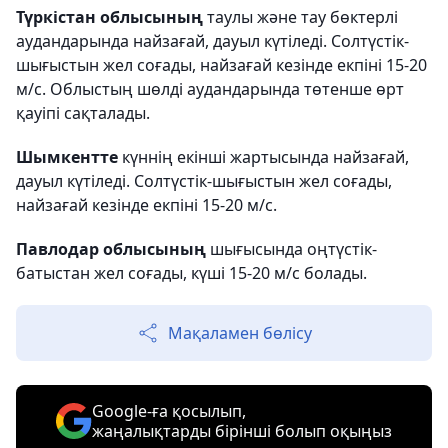
Түркістан облысының
таулы және тау бөктерлі
аудандарында найзағай, дауыл күтіледі. Солтүстік-
шығыстын жел соғады, найзағай кезінде екпіні 15-20
м/с. Облыстың шөлді аудандарында төтенше өрт
қауіпі сақталады.
Шымкентте
күннің екінші жартысында найзағай,
дауыл күтіледі. Солтүстік-шығыстын жел соғады,
найзағай кезінде екпіні 15-20 м/с.
Павлодар облысының
шығысында оңтүстік-
батыстан жел соғады, күші 15-20 м/с болады.
Мақаламен бөлісу
Google-ға қосылып,
жаңалықтарды бірінші болып оқыңыз