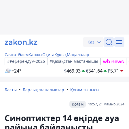
Қаз
Саясат
Әлем
Қаржы
Оқиға
Құқық
Мақалалар
#Референдум-2026
#Қазақстан мақтанышы
+24°
$
469.93
€
541.64
₽
5.71
Басты
Барлық жаңалықтар
Қоғам тынысы
Қоғам
19:57, 21 мамыр 2024
Синоптиктер 14 өңірде ауа
райына байланысты