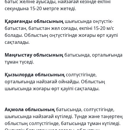
батыс желіне ауысады, найзағай кезінде екпіні
секундына 15-20 метрге жетеді.
Қарағанды облысының
шығысында оңтүстік-
батыстан, батыстан жел соғады, екпіні 15-20 м/с
болады. Облыстың оңтүстігінде жоғары өрт қаупі
сақталады.
Маңғыстау облысының
батысында, орталығында
тұман түседі.
Қызылорда облысының
солтүстігінде,
орталығында найзағай ойнайды. Облыстың
шығысында жоғары өрт қауіпі сақталады.
Ақмола облысының
батысында, солтүстігінде,
шығысында найзағай күтіледі. Түнде және таңертең
облыстың солтүстігінде, батысында тұман күтіледі.