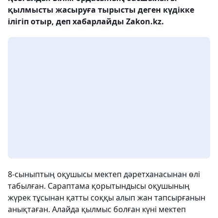
қылмысты жасыруға тырысты деген күдікке
ілігіп отыр, деп хабарлайды Zakon.kz.
8-сыныптың оқушысы мектеп дәретханасынан өлі
табылған. Сараптама қорытындысы оқушының
жүрек тұсынан қатты соққы алып жан тапсырғанын
анықтаған. Алайда қылмыс болған күні мектеп