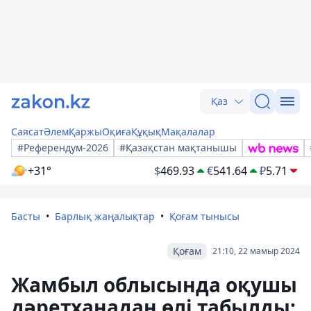
Қаз
Саясат
Әлем
Қаржы
Оқиға
Құқық
Мақалалар
#Референдум-2026
#Қазақстан мақтанышы
+31°
$
469.93
€
541.64
₽
5.71
Басты
Барлық жаңалықтар
Қоғам тынысы
Қоғам
21:10, 22 мамыр 2024
Жамбыл облысында оқушы
дәретханадан өлі табылды: