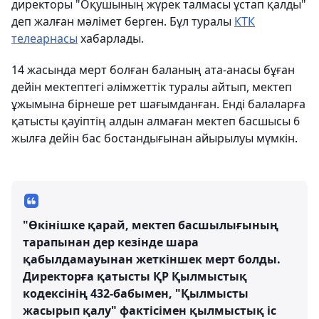
директоры "Оқушының жүрек талмасы ұстап қалды"
деп жалған мәлімет берген. Бұл туралы
КТК
телеарнасы
хабарлады.
14 жасында мерт болған баланың ата-анасы бұған
дейін мектептегі әлімжеттік туралы айтып, мектеп
ұжымына бірнеше рет шағымданған. Енді балаларға
қатысты қауіптің алдын алмаған мектеп басшысы 6
жылға дейін бас бостандығынан айырылуы мүмкін.
"Өкінішке қарай, мектеп басшылығының
тарапынан дер кезінде шара
қабылдамауынан жеткіншек мерт болды.
Директорға қатысты ҚР Қылмыстық
кодексінің 432-бабымен, "Қылмысты
жасырып қалу" фактісімен қылмыстық іс