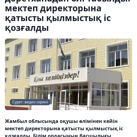
мектеп директорына
қатысты қылмыстық іс
қозғалды
Сурет: видео скрині
Жамбыл облысында оқушы өлімінен кейін
мектеп директорына қатысты қылмыстық іс
қозғалды. Білім ордасының басшылығы