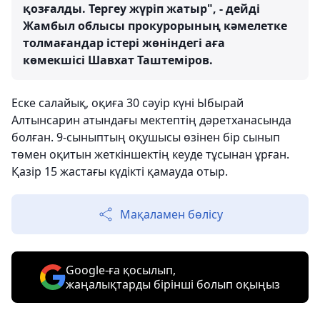
қозғалды. Тергеу жүріп жатыр", - дейді
Жамбыл облысы прокурорының кәмелетке
толмағандар істері жөніндегі аға
көмекшісі Шавхат Таштеміров.
Еске салайық, оқиға 30 сәуір күні Ыбырай
Алтынсарин атындағы мектептің дәретханасында
болған. 9-сыныптың оқушысы өзінен бір сынып
төмен оқитын жеткіншектің кеуде тұсынан ұрған.
Қазір 15 жастағы күдікті қамауда отыр.
Мақаламен бөлісу
Google-ға қосылып,
жаңалықтарды бірінші болып оқыңыз