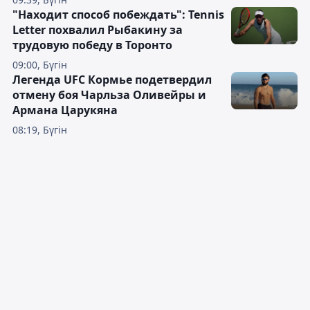
"Находит способ побеждать": Tennis
Letter похвалил Рыбакину за
трудовую победу в Торонто
09:00, Бүгін
Легенда UFC Кормье подетвердил
отмену боя Чарльза Оливейры и
Армана Царукяна
08:19, Бүгін