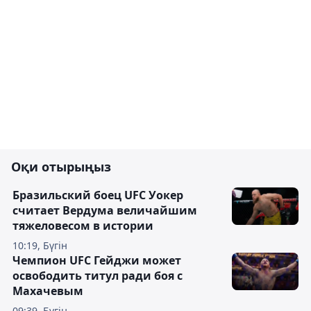
Оқи отырыңыз
Бразильский боец UFC Уокер
считает Вердума величайшим
тяжеловесом в истории
10:19, Бүгін
Чемпион UFC Гейджи может
освободить титул ради боя с
Махачевым
09:39, Бүгін