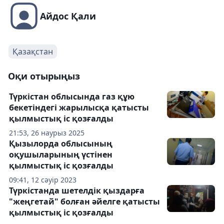
Айдос Қали
Қазақстан
Оқи отырыңыз
Түркістан облысында газ құю
бекетіндегі жарылысқа қатысты
қылмыстық іс қозғалды
21:53, 26 наурыз 2025
Қызылорда облысының
оқушыларының үстінен
қылмыстық іс қозғалды
09:41, 12 сәуір 2023
Түркістанда шетелдік қыздарға
"жеңгетай" болған әйелге қатысты
қылмыстық іс қозғалды