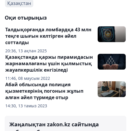
Қазақстан
Оқи отырыңыз
Талдықорғанда ломбардқа 43 млн
теңге шығын келтірген әйел
сотталды
20:36, 13 ақпан 2025
Қазақстанда қаржы пирамидасын
жарнамалағаны үшін қылмыстық
жауапкершілік енгізіледі
11:46, 08 маусым 2022
Абай облысында полиция
қызметкерінің погонын жұлып
алған әйел түрмеде отыр
14:30, 13 тамыз 2023
Жаңалықтан zakon.kz сайтында