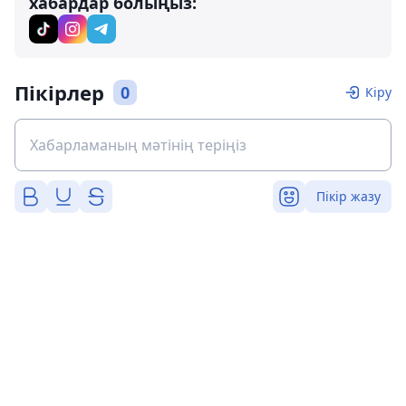
хабардар болыңыз:
Пікірлер
0
Кіру
Пікір жазу