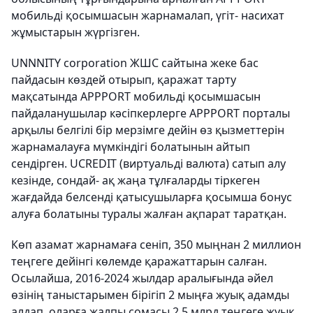
мобильді қосымшасын жарнамалап, үгіт- насихат
жұмыстарын жүргізген.
UNNNITY corporation ЖШС сайтына жеке бас
пайдасын көздей отырып, қаражат тарту
мақсатында APPPORT мобильді қосымшасын
пайдаланушылар кәсіпкерлерге APPPORT порталы
арқылы белгілі бір мерзімге дейін өз қызметтерін
жарнамалауға мүмкіндігі болатынын айтып
сендірген. UCREDIT (виртуальді валюта) сатып алу
кезінде, сондай- ақ жаңа тұлғаларды тіркеген
жағдайда белсенді қатысушыларға қосымша бонус
алуға болатыны туралы жалған ақпарат таратқан.
Көп азамат жарнамаға сеніп, 350 мыңнан 2 миллион
теңгеге дейінгі көлемде қаражаттарын салған.
Осылайша, 2016-2024 жылдар аралығында әйел
өзінің таныстарымен бірігіп 2 мыңға жуық адамды
алдап, оларға жалпы сомасы 2,5 млрд теңгеге жуық