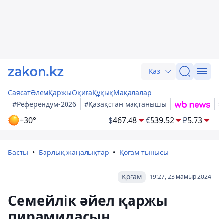
Қаз
Саясат
Әлем
Қаржы
Оқиға
Құқық
Мақалалар
#Референдум-2026
#Қазақстан мақтанышы
+30°
$
467.48
€
539.52
₽
5.73
Басты
Барлық жаңалықтар
Қоғам тынысы
Қоғам
19:27, 23 мамыр 2024
Семейлік әйел қаржы
пирамидасын