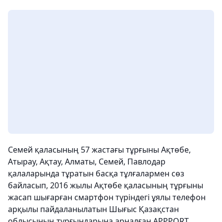
Семей қаласының 57 жастағы тұрғыны Ақтөбе,
Атырау, Ақтау, Алматы, Семей, Павлодар
қалаларында тұратын басқа тұлғалармен сөз
байласып, 2016 жылы Ақтөбе қаласының тұрғыны
жасап шығарған смартфон түріндегі ұялы телефон
арқылы пайдаланылатын Шығыс Қазақстан
облысының тұрғындарына арналған APPPORT