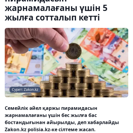
жарнамалағаны үшін 5
жылға сотталып кетті
Сурет: Zakon.kz
Семейлік әйел қаржы пирамидасын
жарнамалағаны үшін бес жылға бас
бостандығынан айырылды, деп хабарлайды
Zakon.kz polisia.kz-ке сілтеме жасап.