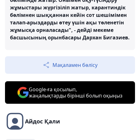
бөлімінде жатыр. Онымен оқу-түсіндіру
жұмыстары жүргізіліп жатыр, карантиндік
бөлімнен шыққаннан кейін сот шешімімен
талап-арыздарды өтеу үшін ақы төленетін
жұмысқа орналасады", - дейді мекеме
басшысының орынбасары Дархан Бигазиев.
Мақаламен бөлісу
Google-ға қосылып,
жаңалықтарды бірінші болып оқыңыз
Айдос Қали