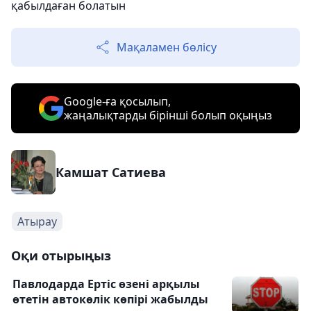
қабылдаған болатын
Мақаламен бөлісу
Google-ға қосылып,
жаңалықтарды бірінші болып оқыңыз
Камшат Сатиева
Атырау
Оқи отырыңыз
Павлодарда Ертіс өзені арқылы
өтетін автокөлік көпірі жабылды