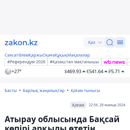
Қаз
Саясат
Әлем
Қаржы
Оқиға
Құқық
Мақалалар
#Референдум-2026
#Қазақстан мақтанышы
+27°
$
469.93
€
541.64
₽
5.71
Басты
Барлық жаңалықтар
Қоғам тынысы
Қоғам
22:56, 28 мамыр 2024
Атырау облысында Бақсай
көпірі арқылы өтетін