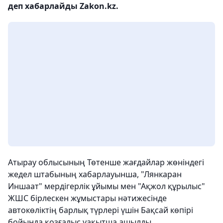
деп хабарлайды Zakon.kz.
Атырау облысының Төтенше жағдайлар жөніндегі
жедел штабының хабарлауынша, "Лянкаран
Иншаат" мердігерлік ұйымы мен "Ақжол құрылыс"
ЖШС бірлескен жұмыстары нәтижесінде
автокөліктің барлық түрлері үшін Бақсай көпірі
бойында қозғалыс уақытша ашылды.