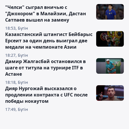
"Челси" сыграл вничью с
"Джохором" в Малайзии, Дастан
Сатпаев вышел на замену
18:53, Бүгін
Казахстанский штангист Бейбарыс
Ерсеит за один день выиграл две
медали на чемпионате Азии
18:27, Бүгін
Дамир Жалгасбай остановился в
шаге от титула на турнире ITF в
Астане
18:18, Бүгін
Дияр Нургожай высказался о
продлении контракта с UFC после
победы нокаутом
17:49, Бүгін