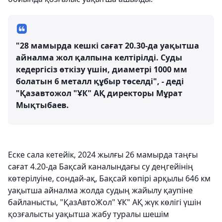
"28 мамырда кешкі сағат 20.30-да уақытша
айналма жол қалпына келтірілді. Суды
кедергісіз өткізу үшін, диаметрі 1000 мм
болатын 6 металл құбыр төселді", - деді
"Қазавтожол "ҰК" АҚ директоры Мұрат
Мықтыбаев.
Еске сала кетейік, 2024 жылғы 26 мамырда таңғы
сағат 4.20-да Бақсай каналындағы су деңгейінің
көтерілуіне, сондай-ақ, Бақсай көпірі арқылы 646 км
уақытша айналма жолда судың жайылу қаупіне
байланысты, "ҚазАвтоЖол" ҰК" АҚ жүк көлігі үшін
қозғалысты уақытша жабу туралы шешім