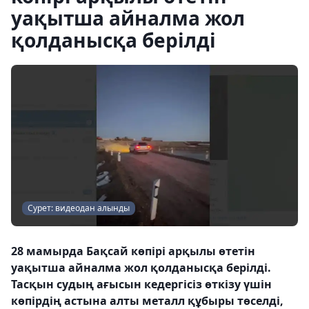
уақытша айналма жол
қолданысқа берілді
Сурет: видеодан алынды
28 мамырда Бақсай көпірі арқылы өтетін
уақытша айналма жол қолданысқа берілді.
Тасқын судың ағысын кедергісіз өткізу үшін
көпірдің астына алты металл құбыры төселді,