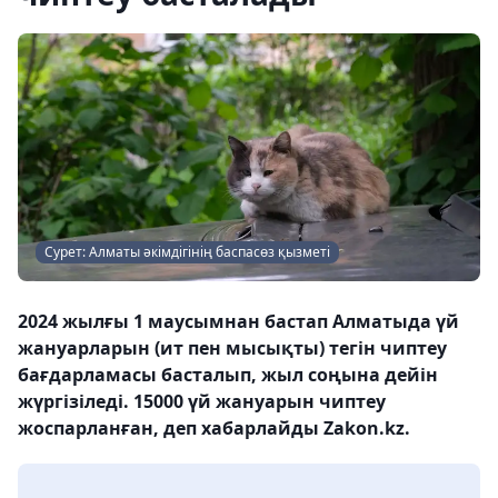
Сурет: Алматы әкімдігінің баспасөз қызметі
2024 жылғы 1 маусымнан бастап Алматыда үй
жануарларын (ит пен мысықты) тегін чиптеу
бағдарламасы басталып, жыл соңына дейін
жүргізіледі. 15000 үй жануарын чиптеу
жоспарланған, деп хабарлайды Zakon.kz.