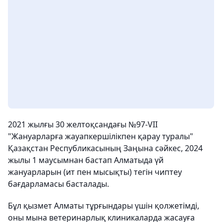
2021 жылғы 30 желтоқсандағы №97-VII
"Жануарларға жауапкершілікпен қарау туралы"
Қазақстан Республикасының Заңына сәйкес, 2024
жылы 1 маусымнан бастап Алматыда үй
жануарларын (ит пен мысықты) тегін чиптеу
бағдарламасы басталады.
Бұл қызмет Алматы тұрғындары үшін қолжетімді,
оны мына ветеринарлық клиникаларда жасауға