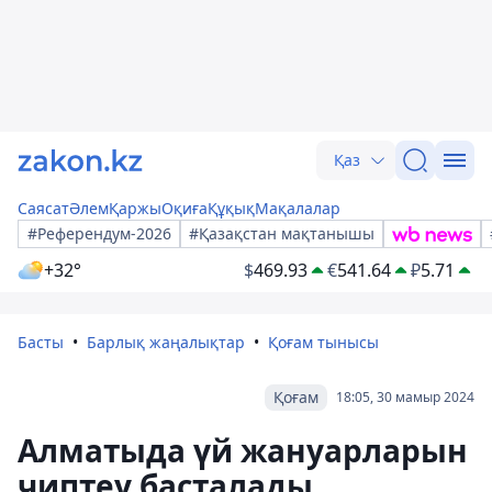
Қаз
Саясат
Әлем
Қаржы
Оқиға
Құқық
Мақалалар
#Референдум-2026
#Қазақстан мақтанышы
+32°
$
469.93
€
541.64
₽
5.71
Басты
Барлық жаңалықтар
Қоғам тынысы
Қоғам
18:05, 30 мамыр 2024
Алматыда үй жануарларын
чиптеу басталады