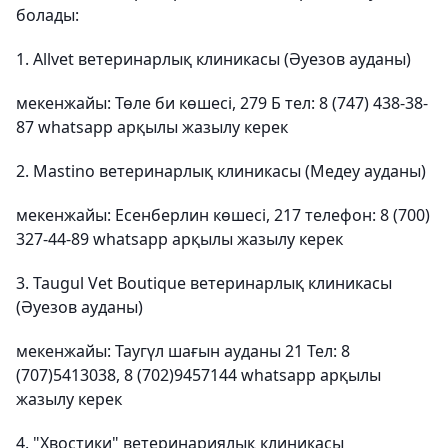
болады:
1. Allvet ветеринарлық клиникасы (Әуезов ауданы)
мекенжайы: Төле би көшесі, 279 Б тел: 8 (747) 438-38-
87 whatsapp арқылы жазылу керек
2. Mastino ветеринарлық клиникасы (Медеу ауданы)
мекенжайы: Есенберлин көшесі, 217 телефон: 8 (700)
327-44-89 whatsapp арқылы жазылу керек
3. Taugul Vet Boutique ветеринарлық клиникасы
(Әуезов ауданы)
мекенжайы: Таугүл шағын ауданы 21 Тел: 8
(707)5413038, 8 (702)9457144 whatsapp арқылы
жазылу керек
4. "Хвостики" ветеринариялық клиникасы