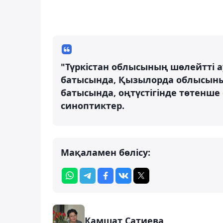
"Түркістан облысының шөлейтті 
батысында, Қызылорда облысын
батысында, оңтүстігінде төтенше
синоптиктер.
Мақаламен бөлісу:
Камшат Сатиева