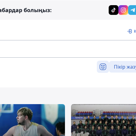
абардар болыңыз:
Пікір жаз