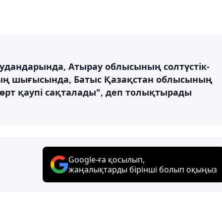
аудандарында, Атырау облысының солтүстік-
ың шығысында, Батыс Қазақстан облысының
 өрт қаупі сақталады", деп толықтырады
Google-ға қосылып,
жаңалықтарды бірінші болып оқыңыз