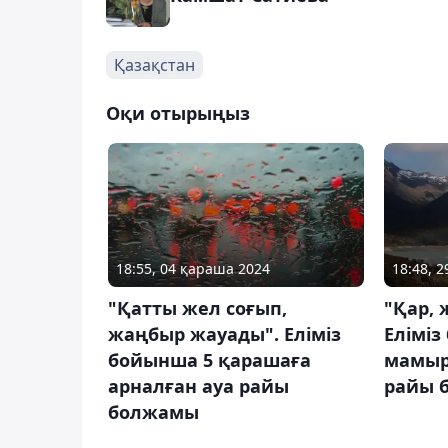
Қазақстан
Оқи отырыңыз
18:55, 04 қараша 2024
18:48, 
"Қатты жел соғып,
"Қар, 
жаңбыр жауады". Еліміз
Еліміз
бойынша 5 қарашаға
мамыр
арналған ауа райы
райы 
болжамы