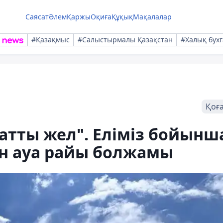
Саясат
Әлем
Қаржы
Оқиға
Құқық
Мақалалар
#Қазақмыс
#Салыстырмалы Қазақстан
#Халық бухг
Қоғ
атты жел". Еліміз бойынш
ан ауа райы болжамы