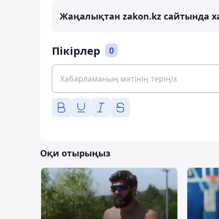
Жаңалықтан zakon.kz сайтында х
Пікірлер
0
Оқи отырыңыз