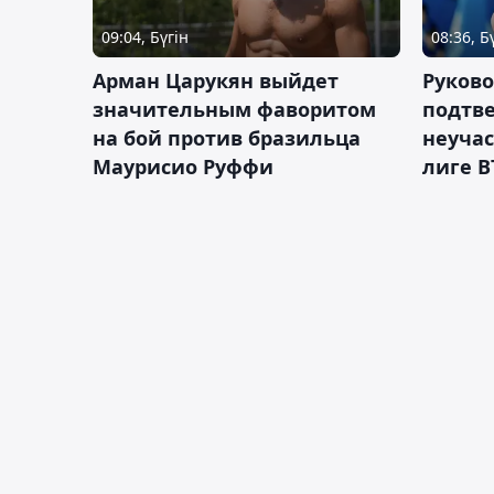
09:04, Бүгін
08:36, Б
Арман Царукян выйдет
Руково
значительным фаворитом
подтве
на бой против бразильца
неучас
Маурисио Руффи
лиге В