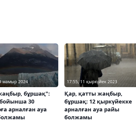
29 мамыр 2024
17:55, 11 қыркүйек 2023
жаңбыр, бұршақ":
Қар, қатты жаңбыр,
 бойынша 30
бұршақ: 12 қыркүйекке
ға арналған ауа
арналған ауа райы
болжамы
болжамы