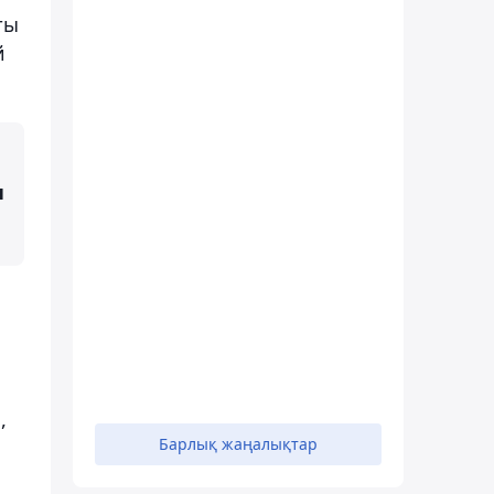
ты
й
н
,
Барлық жаңалықтар