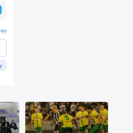
Кіру
у