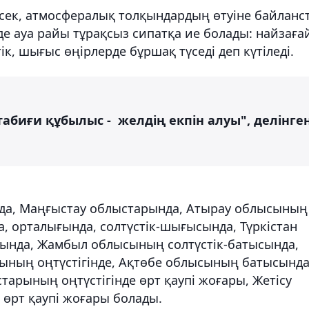
нсек, атмосфералық толқындардың өтуіне байланс
е ауа райы тұрақсыз сипатқа ие болады: найзаға
ік, шығыс өңірлерде бұршақ түседі деп күтіледі.
биғи құбылыс - желдің екпін алуы", делінге
рда, Маңғыстау облыстарында, Атырау облысының
да, орталығында, солтүстік-шығысында, Түркістан
рында, Жамбыл облысының солтүстік-батысында,
ының оңтүстігінде, Ақтөбе облысының батысында
старының оңтүстігінде өрт қаупі жоғары, Жетісу
 өрт қаупі жоғары болады.