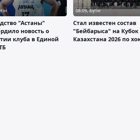
үгін
08:09, Бүгін
дство "Астаны"
Стал известен состав
рдило новость о
"Бейбарыса" на Кубок
тии клуба в Единой
Казахстана 2026 по х
ТБ