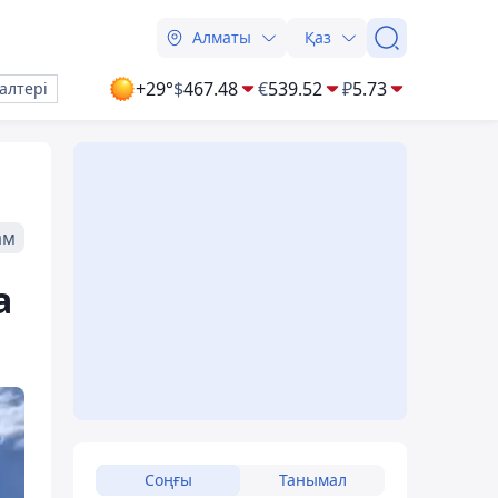
Алматы
Қаз
+29°
$
467.48
€
539.52
₽
5.73
алтері
ам
а
Соңғы
Танымал