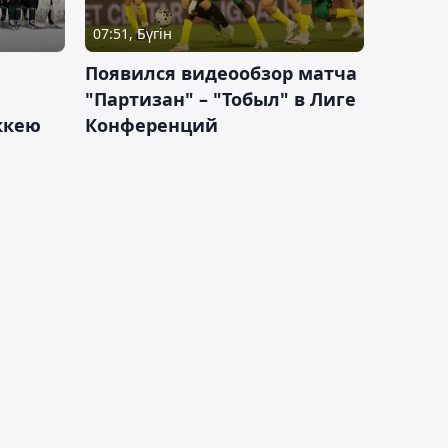
07:51, Бүгін
Появился видеообзор матча
"Партизан" – "Тобыл" в Лиге
оккею
Конференций