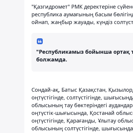
"Қазгидромет" РМК деректеріне сүйе
республика аумағының басым бөлігінд
ойнап, жаңбыр жауады, күндіз солтүст
"Республикамыз бойынша ортақ та
болжамда.
Сондай-ақ, Батыс Қазақстан, Қызыло
оңтүстігінде, солтүстігінде, шығысын
облысының тау бөктеріндегі ауданда
оңтүстік-шығысында, Қостанай облыс
оңтүстігінде, Қарағанды, Ұлытау облы
облысының солтүстігінде, шығысында