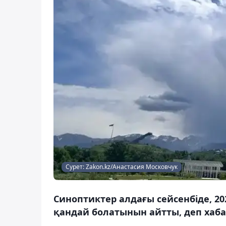
Сурет: Zakon.kz/Анастасия Московчук
Cиноптиктер алдағы сейсенбіде, 2
қандай болатынын айтты, деп хаба