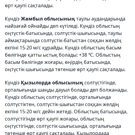
өрт қаупі сақталады.
Күндіз
Жамбыл облысының
таулы аудандарында
найзағай ойнайды деп күтіледі. Күндіз облыстың
оңтүстік-батысында, солтүстік-шығысында, таулы
аймақтарында солтүстік-батыстан соққан желдің
екпіні 15-20 м/с құрайды. Күндіз облыстың басым
бөлігінде қатты ыстық болады: +38 ℃. Облыстың
басым бөлігінде жоғары, өңірдің батысында,
оңтүстік-шығысында төтенше өрт қаупі сақталады.
Күндіз
Қызылорда облысының
солтүстігінде,
орталығында шаңды дауыл болады деп болжанады.
Күндіз облыстың солтүстігінде, орталығында
солтүстіктен, солтүстік-шығыстан соққан желдің
екпіні 15-20 м/с дейін жетеді. Облыстың батысында,
солтүстігінде өрт қаупі жоғары, облыстың
оңтүстігінде, солтүстік-шығысында, орталығында
төтенше өрт қаупі сақталады. Қызылордада