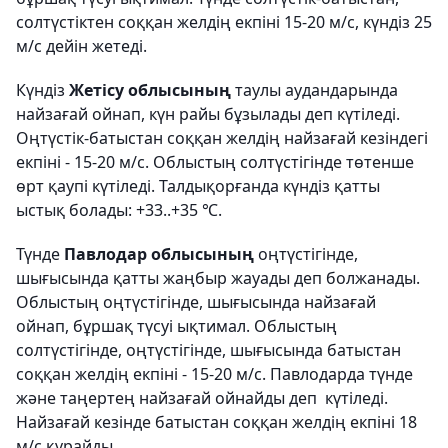
солтүстіктен соққан желдің екпіні 15-20 м/с, күндіз 25
м/с дейін жетеді.
Күндіз
Жетісу облысының
таулы аудандарында
найзағай ойнап, күн райы бұзылады деп күтіледі.
Оңтүстік-батыстан соққан желдің найзағай кезіндегі
екпіні - 15-20 м/с. Облыстың солтүстігінде төтенше
өрт қаупі күтіледі. Талдықорғанда күндіз қатты
ыстық болады: +33..+35 ℃.
Түнде
Павлодар облысының
оңтүстігінде,
шығысында қатты жаңбыр жауады деп болжанады.
Облыстың оңтүстігінде, шығысында найзағай
ойнап, бұршақ түсуі ықтимал. Облыстың
солтүстігінде, оңтүстігінде, шығысында батыстан
соққан желдің екпіні - 15-20 м/с. Павлодарда түнде
және таңертең найзағай ойнайды деп күтіледі.
Найзағай кезінде батыстан соққан желдің екпіні 18
м/с құрайды.