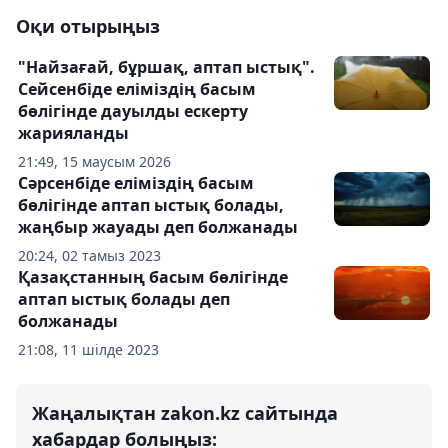
Оқи отырыңыз
"Найзағай, бұршақ, аптап ыстық".
Сейсенбіде еліміздің басым
бөлігінде дауылды ескерту
жарияланды
21:49, 15 маусым 2026
Сәрсенбіде еліміздің басым
бөлігінде аптап ыстық болады,
жаңбыр жауады деп болжанады
20:24, 02 тамыз 2023
Қазақстанның басым бөлігінде
аптап ыстық болады деп
болжанады
21:08, 11 шілде 2023
Жаңалықтан zakon.kz сайтында
хабардар болыңыз: