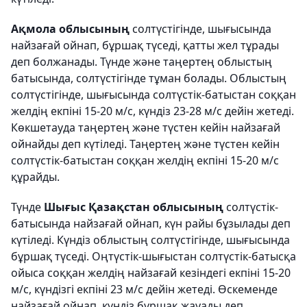
Ақмола облысының
солтүстігінде, шығысында
найзағай ойнап, бұршақ түседі, қатты жел тұрады
деп болжанады. Түнде және таңертең облыстың
батысында, солтүстігінде тұман болады. Облыстың
солтүстігінде, шығысында солтүстік-батыстан соққан
желдің екпіні 15-20 м/с, күндіз 23-28 м/с дейін жетеді.
Көкшетауда таңертең және түстен кейін найзағай
ойнайды деп күтіледі. Таңертең және түстен кейін
солтүстік-батыстан соққан желдің екпіні 15-20 м/с
құрайды.
Түнде
Шығыс Қазақстан облысының
солтүстік-
батысында найзағай ойнап, күн райы бұзылады деп
күтіледі. Күндіз облыстың солтүстігінде, шығысында
бұршақ түседі. Оңтүстік-шығыстан солтүстік-батысқа
ойыса соққан желдің найзағай кезіндегі екпіні 15-20
м/с, күндізгі екпіні 23 м/с дейін жетеді. Өскеменде
найзағай ойнап, күндіз бұршақ жауады деп