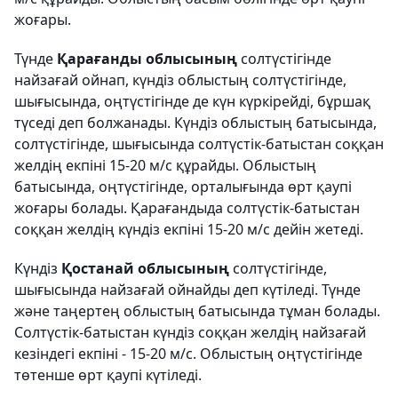
жоғары.
Түнде
Қарағанды облысының
солтүстігінде
найзағай ойнап, күндіз облыстың солтүстігінде,
шығысында, оңтүстігінде де күн күркірейді, бұршақ
түседі деп болжанады. Күндіз облыстың батысында,
солтүстігінде, шығысында солтүстік-батыстан соққан
желдің екпіні 15-20 м/с құрайды. Облыстың
батысында, оңтүстігінде, орталығында өрт қаупі
жоғары болады. Қарағандыда солтүстік-батыстан
соққан желдің күндіз екпіні 15-20 м/с дейін жетеді.
Күндіз
Қостанай облысының
солтүстігінде,
шығысында найзағай ойнайды деп күтіледі. Түнде
және таңертең облыстың батысында тұман болады.
Солтүстік-батыстан күндіз соққан желдің найзағай
кезіндегі екпіні - 15-20 м/с. Облыстың оңтүстігінде
төтенше өрт қаупі күтіледі.