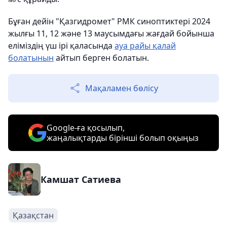
Бұған дейін "Қазгидромет" РМК синоптиктері 2024
жылғы 11, 12 және 13 маусымдағы жағдай бойынша
еліміздің үш ірі қаласында
ауа райы қалай
болатынын
айтып берген болатын.
Мақаламен бөлісу
Google-ға қосылып,
жаңалықтарды бірінші болып оқыңыз
Камшат Сатиева
Қазақстан