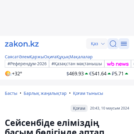
Қаз
Саясат
Әлем
Қаржы
Оқиға
Құқық
Мақалалар
#Референдум-2026
#Қазақстан мақтанышы
+32°
$
469.93
€
541.64
₽
5.71
Басты
Барлық жаңалықтар
Қоғам тынысы
Қоғам
20:43, 10 маусым 2024
Сейсенбіде еліміздің
басым бөлігінде аптап