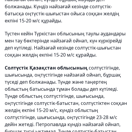
болжанады. Күндіз найзағай кезінде солтүстік-
батысқа оңтүстік-шығыстан ойыса соққан желдің
екпіні 15-20 м/с құрайды.
Түстен кейін Түркістан облысының таулы аудандары
мен тау бөктерінде найзағай ойнап, күн күркірейді
деп күтіледі. Найзағай кезінде солтүстік-шығыстан
соққан желдің екпіні 15-20 м/с құрайды.
Солтүстік Қазақстан облысының
солтүстігінде,
шығысында, оңтүстігінде найзағай ойнап, бұршақ
түседі деп болжанады. Түнде және таңертең
облыстың батысында тұман болады деп күтіледі.
Түнде облыстың солтүстігінде, шығысында,
оңтүстігінде солтүстік-батыстан, солтүстіктен соққан
желдің екпіні 15-20 м/с, күндіз облыстың
солтүстігінде, шығысында, оңтүстігінде 23-28 м/с
дейін жетеді. Петропавлда күндіз найзағай ойнап,
бұршақ түсуі ықтимал. Түнде солтүстік-батыстан,