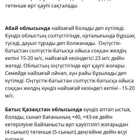
төтенше өрт қаупі сақталады.
Абай облысында
найзағай болады деп күтіледі.
Күндіз облыстың солтүстігінде, орталығында бұршақ
түседі, дауыл тұрады деп болжанады. Оңтүстік-
батыстан солтүстік-батысқа ойыса соққан желдің
екпіні 15-20 м/с, найзағай кезіндегісі 23 м/с дейін
жетеді. Облыстың оңтүстігінде өрт қаупі жоғары.
Семейде найзағай ойнап, күн райы бұзылады деп
күтіледі. Оңтүстік-батыстан солтүстік-батысқа ойыса
соққан желдің күндіз найзағай кезіндегі екпіні - 15-20
м/с.
Батыс Қазақстан облысында
күндіз аптап ыстық
болады, сынап бағанының +40, +43-ке дейін
көтерілуіне байланысты өрт қауіптілігі жоғарыдан
(4-сынып) төтенше (5-сынып) деңгейіне дейін өсуі
күтіледі.