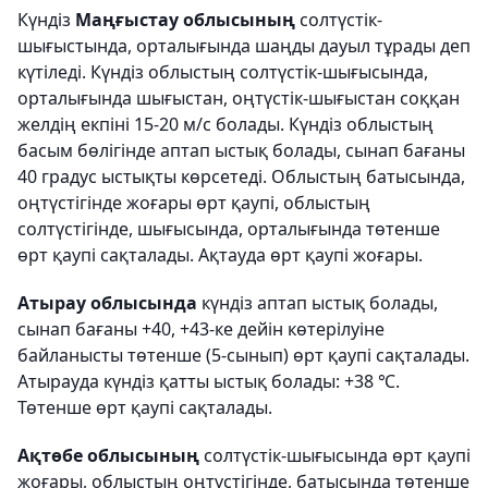
Күндіз
Маңғыстау облысының
солтүстік-
шығыстында, орталығында шаңды дауыл тұрады деп
күтіледі. Күндіз облыстың солтүстік-шығысында,
орталығында шығыстан, оңтүстік-шығыстан соққан
желдің екпіні 15-20 м/с болады. Күндіз облыстың
басым бөлігінде аптап ыстық болады, сынап бағаны
40 градус ыстықты көрсетеді. Облыстың батысында,
оңтүстігінде жоғары өрт қаупі, облыстың
солтүстігінде, шығысында, орталығында төтенше
өрт қаупі сақталады. Ақтауда өрт қаупі жоғары.
Атырау облысында
күндіз аптап ыстық болады,
сынап бағаны +40, +43-ке дейін көтерілуіне
байланысты төтенше (5-сынып) өрт қаупі сақталады.
Атырауда күндіз қатты ыстық болады: +38 ℃.
Төтенше өрт қаупі сақталады.
Ақтөбе облысының
солтүстік-шығысында өрт қаупі
жоғары, облыстың оңтүстігінде, батысында төтенше