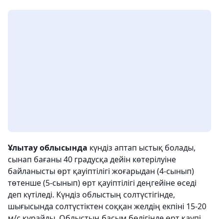
Ұлытау облысында
күндіз аптап ыстық болады,
сынап бағаны 40 градусқа дейін көтерілуіне
байланысты өрт қауіптілігі жоғарыдан (4-сынып)
төтенше (5-сынып) өрт қауіптілігі деңгейіне өседі
деп күтіледі. Күндіз облыстың солтүстігінде,
шығысында солтүстіктен соққан желдің екпіні 15-20
м/с құрайды. Облыстың басым бөлігінде өрт қаупі