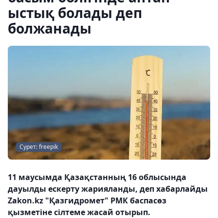
ыстық болады деп
болжанады
Сурет: freepik
11 маусымда Қазақстанның 16 облысында
дауылды ескерту жарияланды, деп хабарлайды
Zakon.kz "Қазгидромет" РМК баспасөз
қызметіне сілтеме жасай отырып.