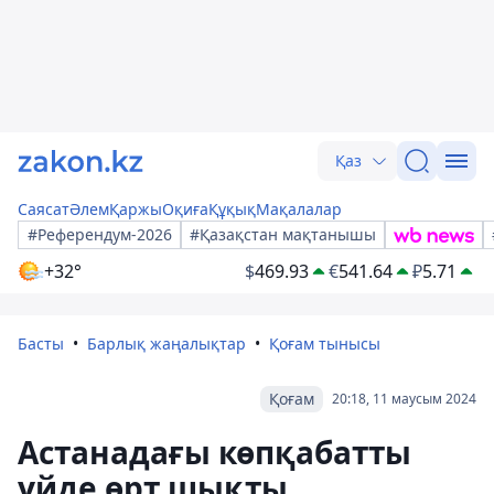
Қаз
Саясат
Әлем
Қаржы
Оқиға
Құқық
Мақалалар
#Референдум-2026
#Қазақстан мақтанышы
+32°
$
469.93
€
541.64
₽
5.71
Басты
Барлық жаңалықтар
Қоғам тынысы
Қоғам
20:18, 11 маусым 2024
Астанадағы көпқабатты
үйде өрт шықты