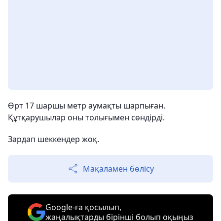
Өрт 17 шаршы метр аумақты шарпыған.
Құтқарушылар оны толығымен сөндірді.
Зардап шеккендер жоқ.
Мақаламен бөлісу
Google-ға қосылып,
жаңалықтарды бірінші болып оқыңыз