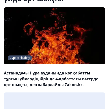
Сурет: pixabay
Астанадағы Нұра ауданында көпқабатты
тұрғын үйлердің бірінде 4-қабаттағы пәтерде
өрт шықты, деп хабарлайды Zakon.kz.