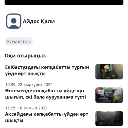
Айдос Қали
Қазақстан
Оқи отырыңыз
Екібастұздағы көпқабатты тұрғын
үйде өрт шықты
10:39, 28 қыркүйек 2024
Өскеменде көпқабатты үйде өрт
шығып, екі бала ауруханаға түсті
11:25, 18 мамыр 2023
Ақсайдағы көпқабатты үйден өрт
шықты