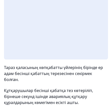
Тараз қаласының көпқабатты үйлерінің бірінде ер
адам бесінші қабаттың терезесінен секірмек
болған.
Құтқарушылар бесінші қабатқа тез көтеріліп,
бірнеше секунд ішінде авариялық-құтқару
құралдарының көмегімен есікті ашты.