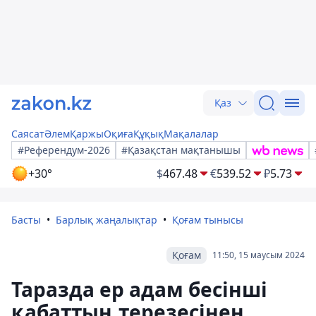
Қаз
Саясат
Әлем
Қаржы
Оқиға
Құқық
Мақалалар
#Референдум-2026
#Қазақстан мақтанышы
+30°
$
467.48
€
539.52
₽
5.73
Басты
Барлық жаңалықтар
Қоғам тынысы
Қоғам
11:50, 15 маусым 2024
Таразда ер адам бесінші
қабаттың терезесінен