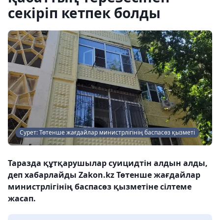
секіріп кетпек болды
Сурет: Төтенше жағдайлар министрлігінің баспасөз қызметі
Таразда құтқарушылар суицидтін алдын алды,
деп хабарлайды Zakon.kz Төтенше жағдайлар
министрлігінің баспасөз қызметіне сілтеме
жасап.