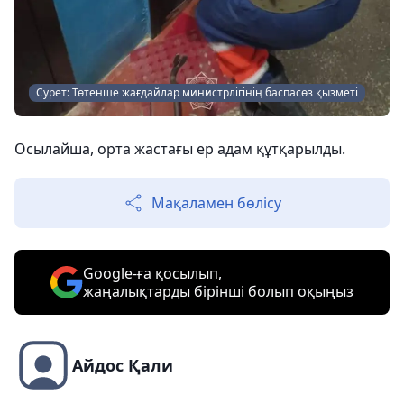
Сурет: Төтенше жағдайлар министрлігінің баспасөз қызметі
Осылайша, орта жастағы ер адам құтқарылды.
Мақаламен бөлісу
Google-ға қосылып,
жаңалықтарды бірінші болып оқыңыз
Айдос Қали