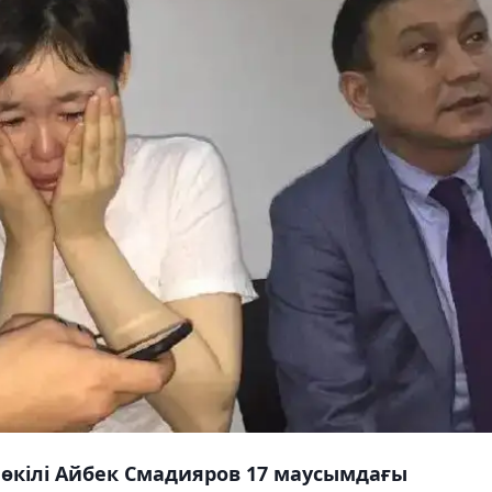
 өкілі Айбек Смадияров 17 маусымдағы