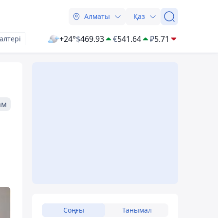
Алматы
Қаз
+24°
$
469.93
€
541.64
₽
5.71
алтері
ам
Соңғы
Танымал