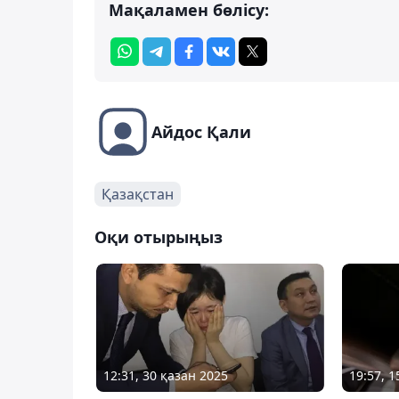
Мақаламен бөлісу:
Айдос Қали
Қазақстан
Оқи отырыңыз
12:31, 30 қазан 2025
19:57, 