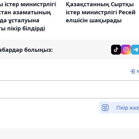
 істер министрлігі
Қазақстанның Сыртқы
стан азаматының
істер министрлігі Ресей
да ұсталуына
елшісін шақырады
ы пікір білдірді
абардар болыңыз:
Пікір жаз