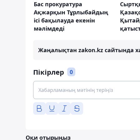
Бас прокуратура
Сыртқы
Ақжарқын Тұрлыбайдың
Қазақ
ісі бақылауда екенін
Қытай
мәлімдеді
қатыст
Жаңалықтан zakon.kz сайтында х
Пікірлер
0
Оқи отырыңыз