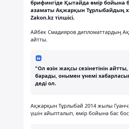
брифингіде Қытайда өмір бойына 
азаматы Ақжарқын Тұрлыбайдың ха
Zakon.kz тілшісі.
Айбек Смадияров дипломаттардың Ақ
айтты.
"Ол өзін жақсы сезінетінін айтт
барады, онымен үнемі хабарласып
деді ол.
Ақжарқын Тұрлыбай 2014 жылы Гуанчж
үшін айыпталып, өмір бойына бас б