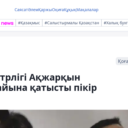
Саясат
Әлем
Қаржы
Оқиға
Құқық
Мақалалар
#Қазақмыс
#Салыстырмалы Қазақстан
#Халық бухг
Қоғ
трлігі Ақжарқын
йына қатысты пікір