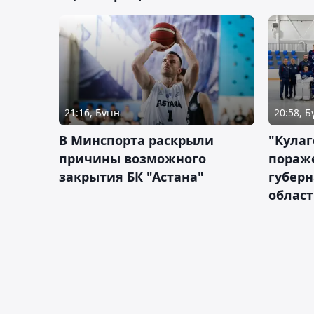
21:16, Бүгін
20:58, Б
В Минспорта раскрыли
"Кулаг
причины возможного
пораж
закрытия БК "Астана"
губерн
облас