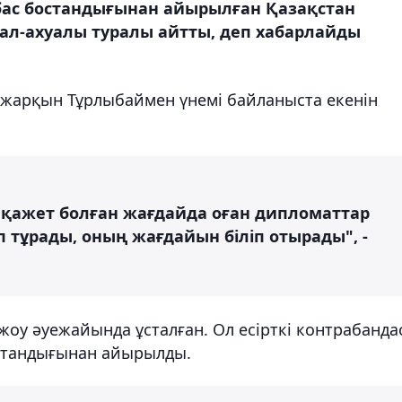
бас бостандығынан айырылған Қазақстан
л-ахуалы туралы айтты, деп хабарлайды
жарқын Тұрлыбаймен үнемі байланыста екенін
ы, қажет болған жағдайда оған дипломаттар
 тұрады, оның жағдайын біліп отырады", -
оу әуежайында ұсталған. Ол есірткі контрабанда
остандығынан айырылды.