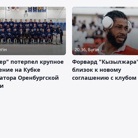
үгін
20:36, Бүгін
ер" потерпел крупное
Форвард "Кызылжара"
ение на Кубке
близок к новому
атора Оренбургской
соглашению с клубом
ти