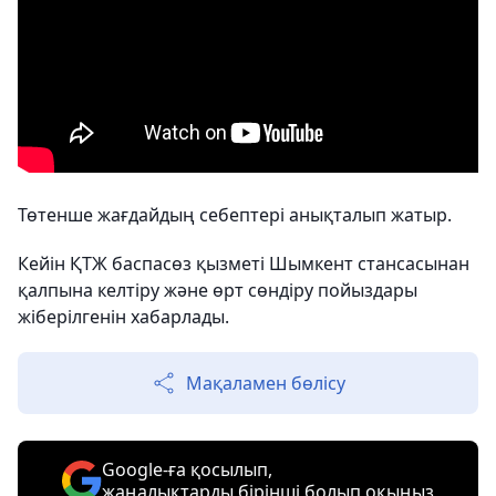
Төтенше жағдайдың себептері анықталып жатыр.
Кейін ҚТЖ баспасөз қызметі Шымкент стансасынан
қалпына келтіру және өрт сөндіру пойыздары
жіберілгенін хабарлады.
Мақаламен бөлісу
Google-ға қосылып,
жаңалықтарды бірінші болып оқыңыз