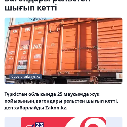
шығып кетті
Сурет: railways.kz
Түркістан облысында 25 маусымда жүк
пойызының вагондары рельстен шығып кетті,
деп хабарлайды Zakon.kz.