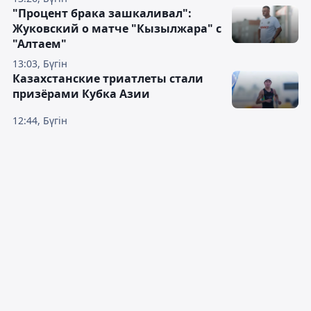
"Процент брака зашкаливал":
Жуковский о матче "Кызылжара" с
"Алтаем"
13:03, Бүгін
Казахстанские триатлеты стали
призёрами Кубка Азии
12:44, Бүгін