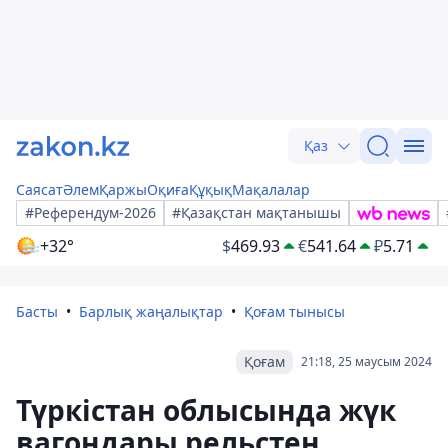
Қаз
Саясат
Әлем
Қаржы
Оқиға
Құқық
Мақалалар
#Референдум-2026
#Қазақстан мақтанышы
+32°
$
469.93
€
541.64
₽
5.71
Басты
Барлық жаңалықтар
Қоғам тынысы
Қоғам
21:18, 25 маусым 2024
Түркістан облысында жүк
вагондары рельстен