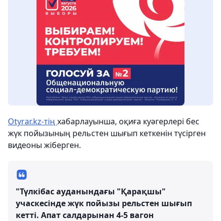
Оtyrar.kz-тің
хабарлауынша, оқиға куәгерлері бес
жүк пойызының рельстен шығып кеткенін түсірген
видеоны жіберген.
"Түлкібас ауданындағы "Қарақшы"
учаскесінде жүк пойызы рельстен шығып
кетті. Апат салдарынан 4-5 вагон