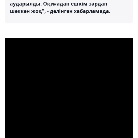
аударылды. Оқиғадан ешкім зардап
шеккен жоқ", - делінген хабарламада.