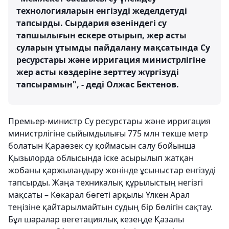
технологияларын енгізуді жеделдетуді
тапсырды. Сырдария өзеніндегі су
тапшылығын ескере отырып, жер асты
суларын ұтымды пайдалану мақсатында Су
ресурстары және ирригация министрлігіне
жер асты көздеріне зерттеу жүргізуді
тапсырамын", - деді Олжас Бектенов.
Премьер-министр Су ресурстары және ирригация
министрлігіне сыйымдылығы 775 млн текше метр
болатын Қараөзек су қоймасын салу бойынша
Қызылорда облысында іске асырылып жатқан
жобаны қаржыландыру жөнінде ұсыныстар енгізуді
тапсырды. Жаңа техникалық құрылыстың негізгі
мақсаты – Көкарал бөгеті арқылы Үлкен Арал
теңізіне қайтарылмайтын судың бір бөлігін сақтау.
Бұл шаралар вегетациялық кезеңде Қазалы