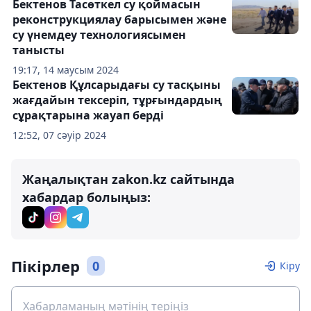
Бектенов Тасөткел су қоймасын
реконструкциялау барысымен және
су үнемдеу технологиясымен
танысты
19:17, 14 маусым 2024
Бектенов Құлсарыдағы су тасқыны
жағдайын тексеріп, тұрғындардың
сұрақтарына жауап берді
12:52, 07 сәуір 2024
Жаңалықтан zakon.kz сайтында
хабардар болыңыз:
Пікірлер
0
Кіру