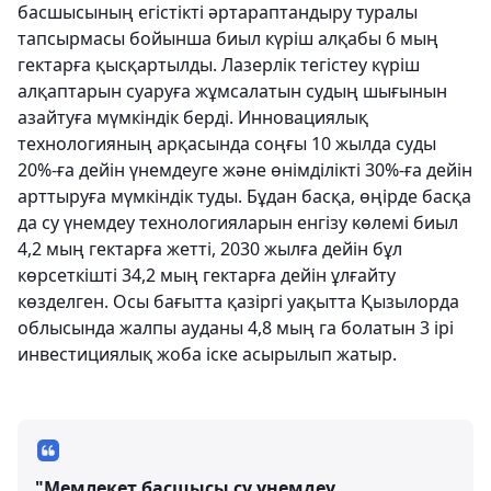
басшысының егістікті әртараптандыру туралы
тапсырмасы бойынша биыл күріш алқабы 6 мың
гектарға қысқартылды. Лазерлік тегістеу күріш
алқаптарын суаруға жұмсалатын судың шығынын
азайтуға мүмкіндік берді. Инновациялық
технологияның арқасында соңғы 10 жылда суды
20%-ға дейін үнемдеуге және өнімділікті 30%-ға дейін
арттыруға мүмкіндік туды. Бұдан басқа, өңірде басқа
да су үнемдеу технологияларын енгізу көлемі биыл
4,2 мың гектарға жетті, 2030 жылға дейін бұл
көрсеткішті 34,2 мың гектарға дейін ұлғайту
көзделген. Осы бағытта қазіргі уақытта Қызылорда
облысында жалпы ауданы 4,8 мың га болатын 3 ірі
инвестициялық жоба іске асырылып жатыр.
"Мемлекет басшысы су үнемдеу