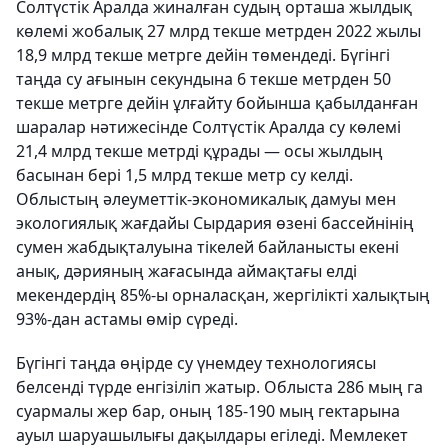
Солтүстік Аралда жиналған судың орташа жылдық
көлемі жобалық 27 млрд текше метрден 2022 жылы
18,9 млрд текше метрге дейін төмендеді. Бүгінгі
таңда су ағынын секундына 6 текше метрден 50
текше метрге дейін ұлғайту бойынша қабылданған
шаралар нәтижесінде Солтүстік Аралда су көлемі
21,4 млрд текше метрді құрады — осы жылдың
басынан бері 1,5 млрд текше метр су келді.
Облыстың әлеуметтік-экономикалық дамуы мен
экологиялық жағдайы Сырдария өзені бассейнінің
сумен жабдықталуына тікелей байланысты екені
анық, дәрияның жағасында аймақтағы елді
мекендердің 85%-ы орналасқан, жергілікті халықтың
93%-дан астамы өмір сүреді.
Бүгінгі таңда өңірде су үнемдеу технологиясы
белсенді түрде енгізіліп жатыр. Облыста 286 мың га
суармалы жер бар, оның 185-190 мың гектарына
ауыл шаруашылығы дақылдары егіледі. Мемлекет