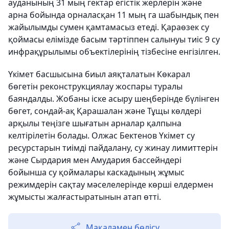
ауданының 31 мың гектар егістік жерлерін және
арна бойында орналасқан 11 мың га шабындық пен
жайылымды сумен қамтамасыз етеді. Қараөзек су
қоймасы елімізде басым тәртіппен салынуы тиіс 9 су
инфрақұрылымы объектілерінің тізбесіне енгізілген.
Үкімет басшысына биыл аяқталатын Көкарал
бөгетін реконструкциялау жоспары туралы
баяндалды. Жобаны іске асыру шеңберінде бүлінген
бөгет, сондай-ақ Қарашалан және Тұщы көлдері
арқылы теңізге шығатын арналар қалпына
келтірілетін болады. Олжас Бектенов Үкімет су
ресурстарын тиімді пайдалану, су жинау лимиттерін
және Сырдария мен Амудария бассейндері
бойынша су қоймалары каскадының жұмыс
режимдерін сақтау мәселелерінде көрші елдермен
жұмысты жалғастыратынын атап өтті.
Мақаламен бөлісу