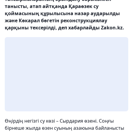
танысты, атап айтқанда Қараөзек су
қоймасының құрылысына назар аударылды
және Көкарал бөгетін реконструкциялау
қарқыны тексерілді, деп хабарлайды Zakon.kz.
Өңірдің негізгі су көзі – Сырдария өзені. Соңғы
бірнеше жылда өзен суының азаюына байланысты