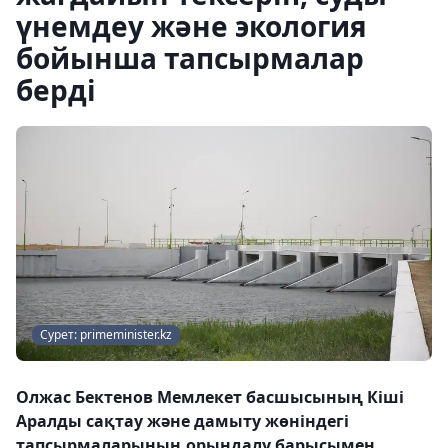
үнемдеу және экология
бойынша тапсырмалар
берді
Сурет: primeminister.kz
Олжас Бектенов Мемлекет басшысының Кіші
Аралды сақтау және дамыту жөніндегі
тапсырмаларының орындалу барысымен