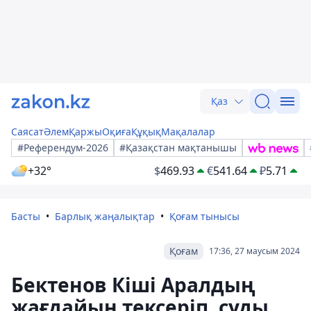
Қаз
Саясат
Әлем
Қаржы
Оқиға
Құқық
Мақалалар
#Референдум-2026
#Қазақстан мақтанышы
+32°
$
469.93
€
541.64
₽
5.71
Басты
Барлық жаңалықтар
Қоғам тынысы
Қоғам
17:36, 27 маусым 2024
Бектенов Кіші Аралдың
жағдайын тексеріп, суды