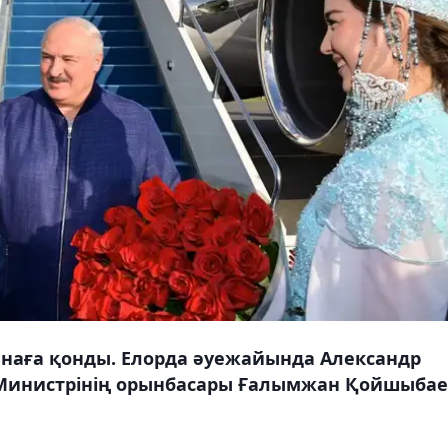
анаға қонды. Елорда әуежайында Александр
Министрінің орынбасары Ғалымжан Қойшыбае