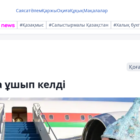
Саясат
Әлем
Қаржы
Оқиға
Құқық
Мақалалар
#Қазақмыс
#Салыстырмалы Қазақстан
#Халық бухг
Қоғ
а ұшып келді