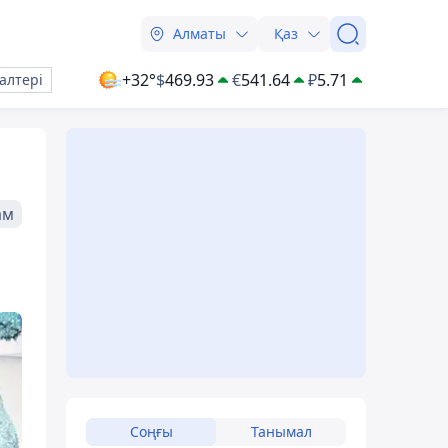
Алматы
Қаз
+32°
$
469.93
€
541.64
₽
5.71
алтері
ам
Соңғы
Танымал