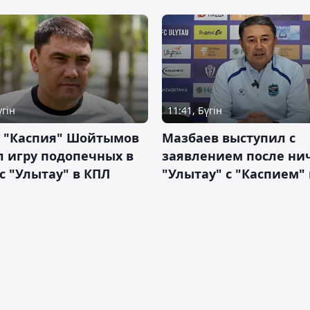
үгін
11:41, Бүгін
р "Каспия" Шойтымов
Мазбаев выступил с
 игру подопечных в
заявлением после ни
с "Улытау" в КПЛ
"Улытау" с "Каспием"