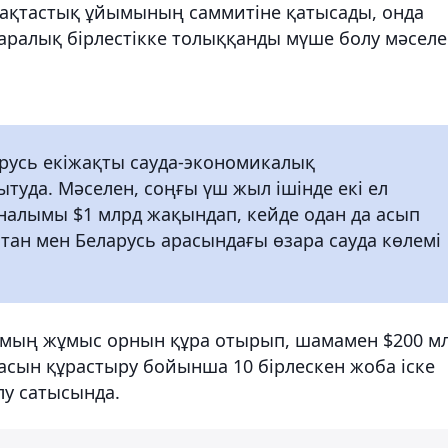
қтастық ұйымының саммитіне қатысады, онда
ралық бірлестікке толыққанды мүше болу мәселе
русь екіжақты сауда-экономикалық
туда. Мәселен, соңғы үш жыл ішінде екі ел
налымы $1 млрд жақындап, кейде одан да асып
тан мен Беларусь арасындағы өзара сауда көлемі
6 мың жұмыс орнын құра отырып, шамамен $200 м
сын құрастыру бойынша 10 бірлескен жоба іске
лу сатысында.