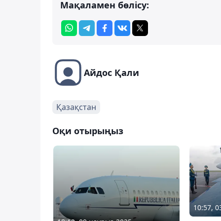
Мақаламен бөлісу:
Айдос Қали
Қазақстан
Оқи отырыңыз
10:57, 