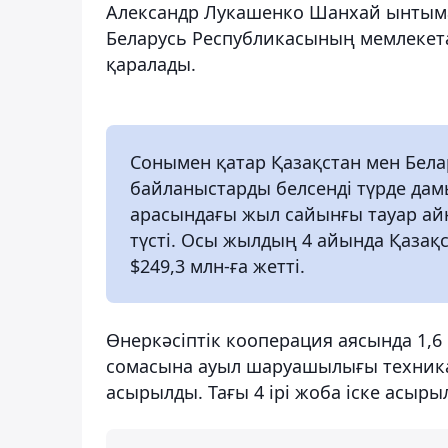
Александр Лукашенко Шанхай ынтыма
Беларусь Республикасының мемлекета
қаралады.
Сонымен қатар Қазақстан мен Бела
байланыстарды белсенді түрде дамы
арасындағы жыл сайынғы тауар ай
түсті. Осы жылдың 4 айында Қазақс
$249,3 млн-ға жетті.
Өнеркәсіптік кооперация аясында 1,
сомасына ауыл шаруашылығы техника
асырылды. Тағы 4 ірі жоба іске асыры