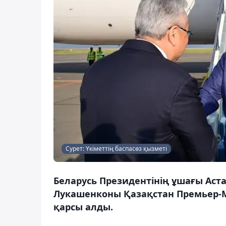
Сурет: Үкіметтің баспасөз қызметі
Беларусь Президентінің ұшағы Аст
Лукашенконы Қазақстан Премьер-
қарсы алды.