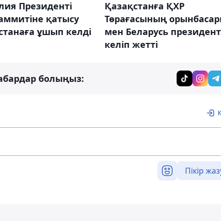
лия Президенті
Қазақстанға ҚХР
аммитіне қатысу
Төрағасының орынбаса
станаға ұшып келді
мен Беларусь президент
келіп жетті
абардар болыңыз:
Пікір жаз