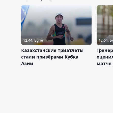
12:44, Бүгін
12:04, Б
Казахстанские триатлеты
Трене
стали призёрами Кубка
оценил
Азии
матче 