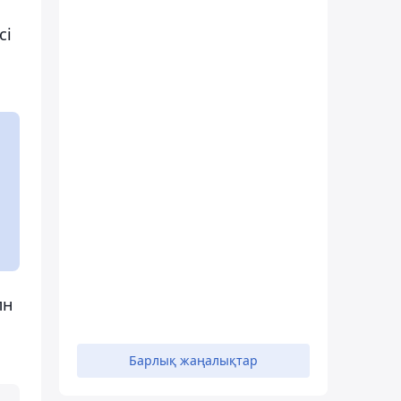
сі
лн
Барлық жаңалықтар