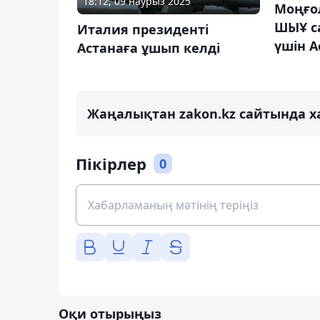
18:12, 09 наурыз 2025
Моңғо
ШЫҰ с
Италия президенті
үшін А
Астанаға ұшып келді
Жаңалықтан zakon.kz сайтында х
Пікірлер
0
Оқи отырыңыз