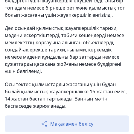
бүлдіргені үшін жауапкершілік күшейтілді. Оны бір
топ адам немесе бірнеше рет және қылмыстық топ
болып жасағаны үшін жауапкершілік енгізілді.
Дәл осындай қылмыстық жауапкершілік тарихи,
мәдени ескерткіштерді, табиғи кешендерді немесе
мемлекеттің қорғауына алынған объектілерді,
сондай-ақ ерекше тарихи, ғылыми, көркемдік
немесе мәдени құндылығы бар заттарды немесе
құжаттарды қасақана жойғаны немесе бүлдіргені
үшін белгіленді.
Осы тектес қылмыстарды жасағаны үшін бұдан
былай қылмыстық жауапкершілікке 16 жастан емес,
14 жастан бастап тартылады. Заңның мәтіні
баспасөзде жарияланады.
Мақаламен бөлісу