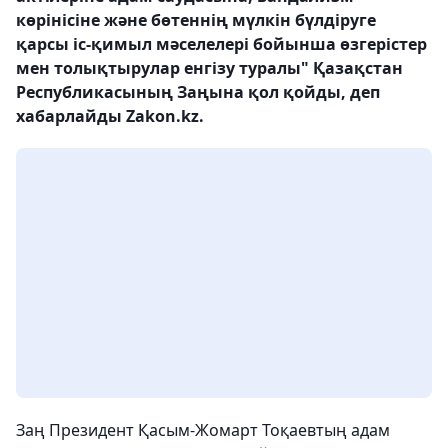
көрінісіне және бөтеннің мүлкін бүлдіруге
қарсы іс-қимыл мәселелері бойынша өзгерістер
мен толықтырулар енгізу туралы" Қазақстан
Республикасының Заңына қол қойды, деп
хабарлайды Zakon.kz.
Заң Президент Қасым-Жомарт Тоқаевтың адам