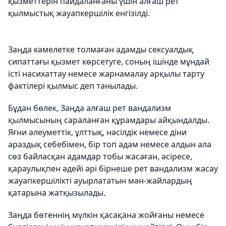
қызметтерін пайдаланғаны үшін алғаш рет
қылмыстық жауапкершілік енгізілді.
Заңда кәмелетке толмаған адамды сексуалдық
сипаттағы қызмет көрсетуге, соның ішінде мұндай
істі насихаттау немесе жарнамалау арқылы тарту
фактілері қылмыс деп танылады.
Бұдан бөлек, Заңда алғаш рет вандализм
қылмысының сараланған құрамдары айқындалды.
Яғни әлеуметтік, ұлттық, нәсілдік немесе діни
араздық себебімен, бір топ адам немесе алдын ала
сөз байласқан адамдар тобы жасаған, әсіресе,
қараулықпен әдейі әрі бірнеше рет вандализм жасау
жауапкершілікті ауырлататын мән-жайлардың
қатарына жатқызылады.
Заңда бөтеннің мүлкін қасақана жойғаны немесе