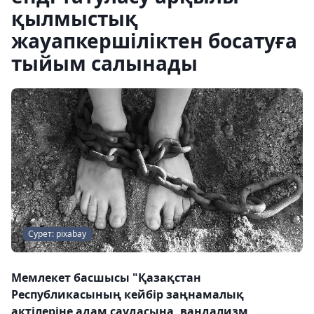
қылмыстық
жауапкершіліктен босатуға
тыйым салынады
Сурет: pixabay
Мемлекет басшысы "Қазақстан
Республикасының кейбір заңнамалық
актілеріне адам саудасына, вандализм