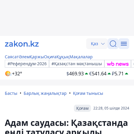
Қаз
Саясат
Әлем
Қаржы
Оқиға
Құқық
Мақалалар
#Референдум-2026
#Қазақстан мақтанышы
+32°
$
469.93
€
541.64
₽
5.71
Басты
Барлық жаңалықтар
Қоғам тынысы
Қоғам
22:28, 05 шілде 2024
Адам саудасы: Қазақстанда
енді татуласу арқылы