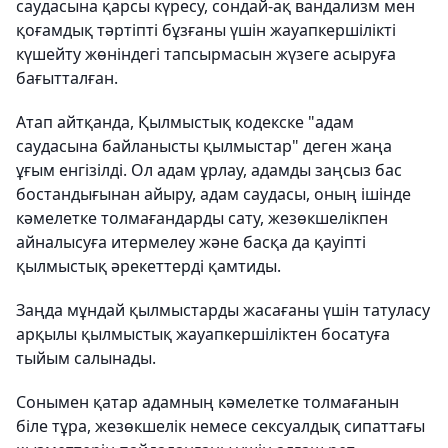
саудасына қарсы күресу, сондай-ақ вандализм мен
қоғамдық тәртіпті бұзғаны үшін жауапкершілікті
күшейту жөніндегі тапсырмасын жүзеге асыруға
бағытталған.
Атап айтқанда, Қылмыстық кодекске "адам
саудасына байланысты қылмыстар" деген жаңа
ұғым енгізілді. Ол адам ұрлау, адамды заңсыз бас
бостандығынан айыру, адам саудасы, оның ішінде
кәмелетке толмағандарды сату, жезөкшелікпен
айналысуға итермелеу және басқа да қауіпті
қылмыстық әрекеттерді қамтиды.
Заңда мұндай қылмыстарды жасағаны үшін татуласу
арқылы қылмыстық жауапкершіліктен босатуға
тыйым салынады.
Сонымен қатар адамның кәмелетке толмағанын
біле тұра, жезөкшелік немесе сексуалдық сипаттағы