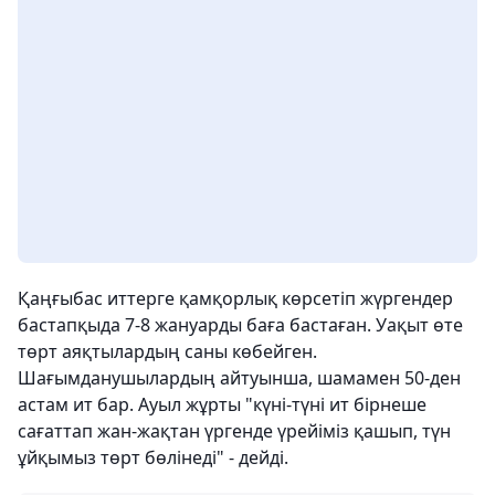
Қаңғыбас иттерге қамқорлық көрсетіп жүргендер
бастапқыда 7-8 жануарды баға бастаған. Уақыт өте
төрт аяқтылардың саны көбейген.
Шағымданушылардың айтуынша, шамамен 50-ден
астам ит бар. Ауыл жұрты "күні-түні ит бірнеше
сағаттап жан-жақтан үргенде үрейіміз қашып, түн
ұйқымыз төрт бөлінеді" - дейді.