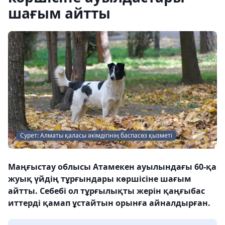
шағым айтты
Сурет: Алматы қаласы әкімдігінің баспасөз қызметі
Маңғыстау облысы Атамекен ауылындағы 60-қа
жуық үйдің тұрғындары көршісіне шағым
айтты. Себебі ол тұрғылықты жерін қаңғыбас
иттерді қамап ұстайтын орынға айналдырған.