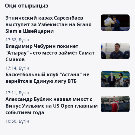
Оқи отырыңыз
Этнический казах Сарсенбаев
выступит за Узбекистан на Grand
Slam в Швейцарии
17:32, Бүгін
Владимир Чебурин покинет
"Атырау" - его место займёт Самат
Смаков
17:14, Бүгін
Баскетбольный клуб "Астана" не
вернётся в Единую лигу ВТБ
17:11, Бүгін
Александр Бублик назвал микст с
Винус Уильямс на US Open главным
событием года
16:56, Бүгін