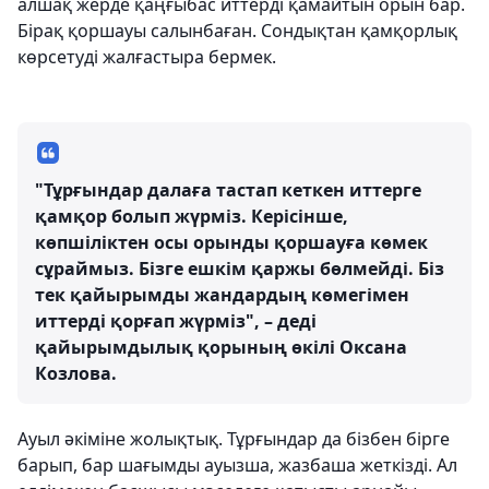
алшақ жерде қаңғыбас иттерді қамайтын орын бар.
Бірақ қоршауы салынбаған. Сондықтан қамқорлық
көрсетуді жалғастыра бермек.
"Тұрғындар далаға тастап кеткен иттерге
қамқор болып жүрміз. Керісінше,
көпшіліктен осы орынды қоршауға көмек
сұраймыз. Бізге ешкім қаржы бөлмейді. Біз
тек қайырымды жандардың көмегімен
иттерді қорғап жүрміз", – деді
қайырымдылық қорының өкілі Оксана
Козлова.
Ауыл әкіміне жолықтық. Тұрғындар да бізбен бірге
барып, бар шағымды ауызша, жазбаша жеткізді. Ал