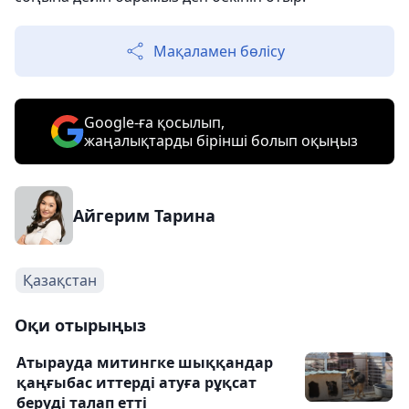
Мақаламен бөлісу
Google-ға қосылып,
жаңалықтарды бірінші болып оқыңыз
Айгерим Тарина
Қазақстан
Оқи отырыңыз
Атырауда митингке шыққандар
қаңғыбас иттерді атуға рұқсат
беруді талап етті