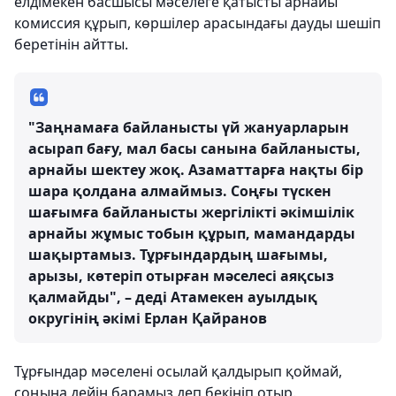
елдімекен басшысы мәселеге қатысты арнайы
комиссия құрып, көршілер арасындағы дауды шешіп
беретінін айтты.
"Заңнамаға байланысты үй жануарларын
асырап бағу, мал басы санына байланысты,
арнайы шектеу жоқ. Азаматтарға нақты бір
шара қолдана алмаймыз. Соңғы түскен
шағымға байланысты жергілікті әкімшілік
арнайы жұмыс тобын құрып, мамандарды
шақыртамыз. Тұрғындардың шағымы,
арызы, көтеріп отырған мәселесі аяқсыз
қалмайды", – деді Атамекен ауылдық
округінің әкімі Ерлан Қайранов
Тұрғындар мәселені осылай қалдырып қоймай,
соңына дейін барамыз деп бекініп отыр.