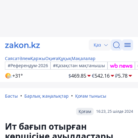
Қаз
Саясат
Әлем
Қаржы
Оқиға
Құқық
Мақалалар
#Референдум-2026
#Қазақстан мақтанышы
+31°
$
469.85
€
542.16
₽
5.78
Басты
Барлық жаңалықтар
Қоғам тынысы
Қоғам
16:23, 25 шілде 2024
Ит бағып отырған
көршісіне ауылдастары