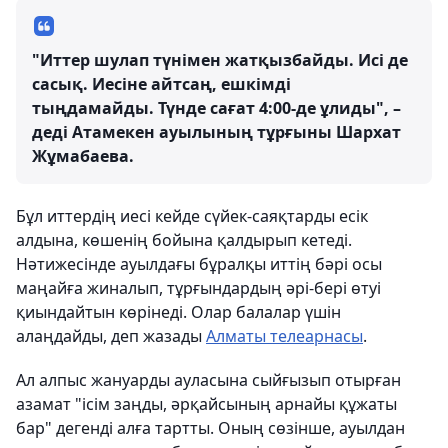
"Иттер шулап түнімен жатқызбайды. Исі де
сасық. Иесіне айтсаң, ешкімді
тыңдамайды. Түнде сағат 4:00-де ұлиды", –
деді Атамекен ауылының тұрғыны Шархат
Жұмабаева.
Бұл иттердің иесі кейде сүйек-саяқтарды есік
алдына, көшенің бойына қалдырып кетеді.
Нәтижесінде ауылдағы бұралқы иттің бәрі осы
маңайға жиналып, тұрғындардың әрі-бері өтуі
қиындайтын көрінеді. Олар балалар үшін
алаңдайды, деп жазады
Алматы телеарнасы
.
Ал алпыс жануарды ауласына сыйғызып отырған
азамат "ісім заңды, әрқайсының арнайы құжаты
бар" дегенді алға тартты. Оның сөзінше, ауылдан