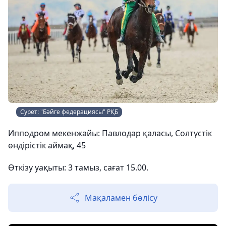
Сурет: "Бәйге федерациясы" РҚБ
Ипподром мекенжайы: Павлодар қаласы, Солтүстік
өндірістік аймақ, 45
Өткізу уақыты: 3 тамыз, сағат 15.00.
Мақаламен бөлісу