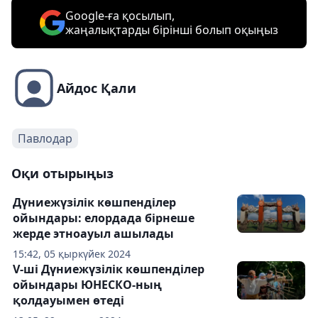
Google-ға қосылып,
жаңалықтарды бірінші болып оқыңыз
Айдос Қали
Павлодар
Оқи отырыңыз
Дүниежүзілік көшпенділер
ойындары: елордада бірнеше
жерде этноауыл ашылады
15:42, 05 қыркүйек 2024
V-ші Дүниежүзілік көшпенділер
ойындары ЮНЕСКО-ның
қолдауымен өтеді