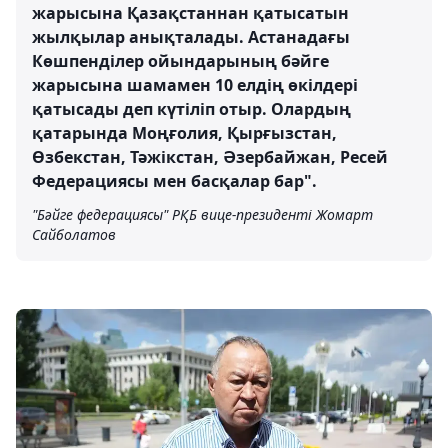
жарысына Қазақстаннан қатысатын
жылқылар анықталады. Астанадағы
Көшпенділер ойындарының бәйге
жарысына шамамен 10 елдің өкілдері
қатысады деп күтіліп отыр. Олардың
қатарында Моңғолия, Қырғызстан,
Өзбекстан, Тәжікстан, Әзербайжан, Ресей
Федерациясы мен басқалар бар".
"Бәйге федерациясы" РҚБ вице-президенті Жомарт
Сайболатов