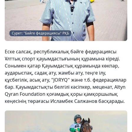
Сурет: "Бәйге федерациясы" РҚБ
Еске салсақ, республикалық бәйге федерациясы
Ұлттық спорт қауымдастығының құрамына кіреді.
Сонымен қатар Қауымдастық құрамында көкпар,
аударыспақ, садақ ату, жамбы ату, теңге ілу,
құсбегілік, асық ату, "JORYQ" және т.б. федерациялар
бар. Қауымдастықты белгілі кәсіпкер, меценат, Altyn
Qyran Foundation қоғамдық қоры қамқоршылық
кеңесінің төрағасы Исламбек Салжанов басқарады.