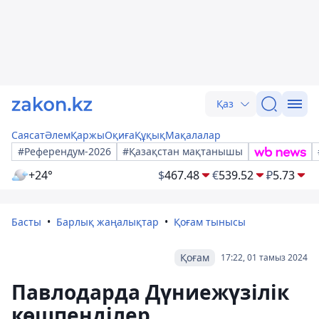
Қаз
Саясат
Әлем
Қаржы
Оқиға
Құқық
Мақалалар
#Референдум-2026
#Қазақстан мақтанышы
+24°
$
467.48
€
539.52
₽
5.73
Басты
Барлық жаңалықтар
Қоғам тынысы
Қоғам
17:22, 01 тамыз 2024
Павлодарда Дүниежүзілік
көшпенділер