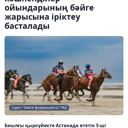
ойындарының бәйге
жарысына іріктеу
басталады
Сурет: "Бәйге федерациясы" РҚБ
Биылғы қыркүйекте Астанада өтетін 5-ші