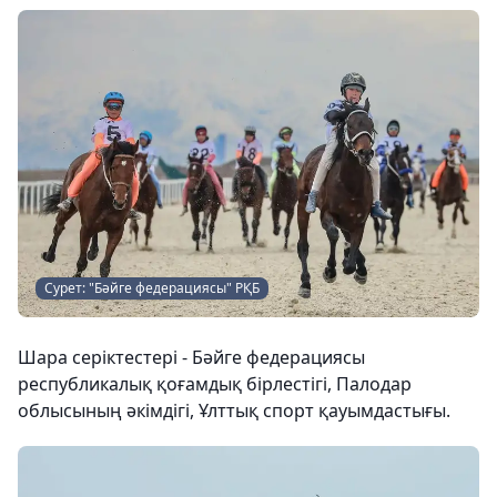
Сурет: "Бәйге федерациясы" РҚБ
Шара серіктестері - Бәйге федерациясы
республикалық қоғамдық бірлестігі, Палодар
облысының әкімдігі, Ұлттық спорт қауымдастығы.