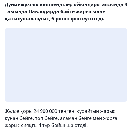
Дүниежүзілік көшпенділер ойындары аясында 3
тамызда Павлодарда бәйге жарысынан
қатысушалардың бірінші іріктеуі өтеді.
Жүлде қоры 24 900 000 теңгені құрайтын жарыс
құнан бәйге, топ бәйге, аламан бәйге мен жорға
жарыс сияқты 4 түр бойынша өтеді.