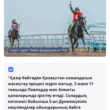
Сурет: Сурет: "Бәйге федерациясы" РҚБ
"Қазір бәйгеден Қазақстан командасын
жасақтау процесі жүріп жатыр. 3 және 11
тамызда Павлодар мен Алматы
қалаларында іріктеу өтеді. Солардың
нәтижесі бойынша 5-ші Дүниежүзілік
көшпенділер ойындарының бәйге