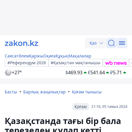
Қаз
Саясат
Әлем
Қаржы
Оқиға
Құқық
Мақалалар
#Референдум-2026
#Қазақстан мақтанышы
+27°
$
469.93
€
541.64
₽
5.71
Басты
Барлық жаңалықтар
Қоғам тынысы
Қоғам
21:16, 05 тамыз 2024
Қазақстанда тағы бір бала
терезеден құлап кетті