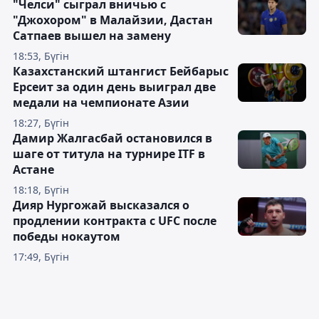
"Челси" сыграл вничью с
"Джохором" в Малайзии, Дастан
Сатпаев вышел на замену
18:53, Бүгін
Казахстанский штангист Бейбарыс
Ерсеит за один день выиграл две
медали на чемпионате Азии
18:27, Бүгін
Дамир Жалгасбай остановился в
шаге от титула на турнире ITF в
Астане
18:18, Бүгін
Дияр Нургожай высказался о
продлении контракта с UFC после
победы нокаутом
17:49, Бүгін