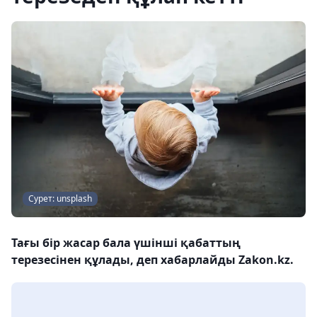
Сурет: unsplash
Тағы бір жасар бала үшінші қабаттың
терезесінен құлады, деп хабарлайды Zakon.kz.