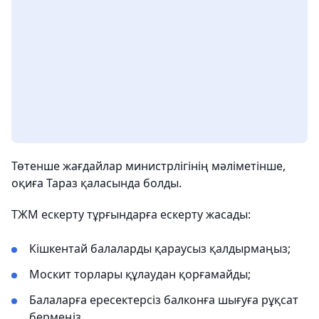
Төтенше жағдайлар министрлігінің мәліметінше,
оқиға Тараз қаласында болды.
ТЖМ ескерту тұрғындарға ескерту жасады:
Кішкентай балаларды қараусыз қалдырмаңыз;
Москит торлары құлаудан қорғамайды;
Балаларға ересектерсіз балконға шығуға рұқсат
бермеңіз.