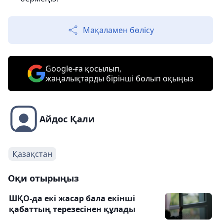
Мақаламен бөлісу
Google-ға қосылып,
жаңалықтарды бірінші болып оқыңыз
Айдос Қали
Қазақстан
Оқи отырыңыз
ШҚО-да екі жасар бала екінші
қабаттың терезесінен құлады