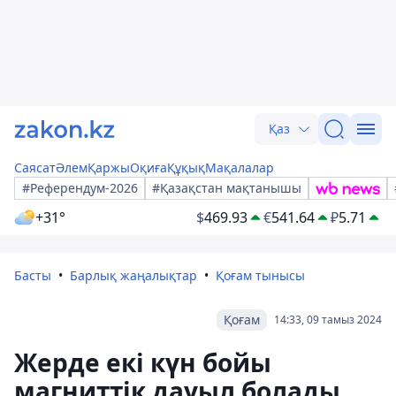
Қаз
Саясат
Әлем
Қаржы
Оқиға
Құқық
Мақалалар
#Референдум-2026
#Қазақстан мақтанышы
+31°
$
469.93
€
541.64
₽
5.71
Басты
Барлық жаңалықтар
Қоғам тынысы
Қоғам
14:33, 09 тамыз 2024
Жерде екі күн бойы
магниттік дауыл болады