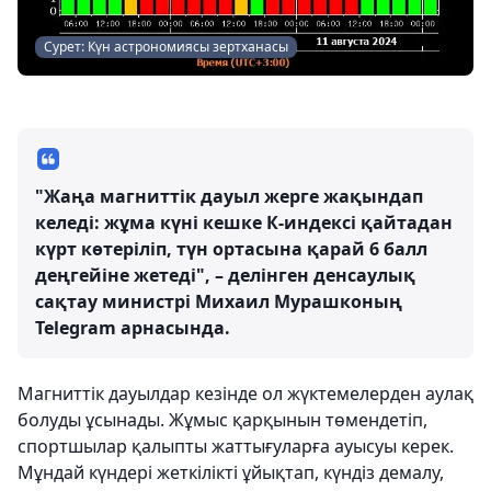
Сурет: Күн астрономиясы зертханасы
"Жаңа магниттік дауыл жерге жақындап
келеді: жұма күні кешке К-индексі қайтадан
күрт көтеріліп, түн ортасына қарай 6 балл
деңгейіне жетеді", – делінген денсаулық
сақтау министрі Михаил Мурашконың
Telegram арнасында.
Магниттік дауылдар кезінде ол жүктемелерден аулақ
болуды ұсынады. Жұмыс қарқынын төмендетіп,
спортшылар қалыпты жаттығуларға ауысуы керек.
Мұндай күндері жеткілікті ұйықтап, күндіз демалу,