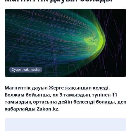
Сурет: wikimedia
Магниттік дауыл Жерге жақындап келеді.
Болжам бойынша, ол 9 тамыздың түнінен 11
тамыздың ортасына дейін белсенді болады, деп
хабарлайды Zakon.kz.