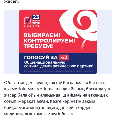
жасап.
Облыстық денсаулық сақтау басқармасы баспасөз
қызметінің мәліметінше, шілде айының басында үш
жасар бала ойын алаңында іш аймағына әткеншек
соғып, жарақат алған. Көзге көрінетін зақым
байқалмағандықтан оқиғадан кейін бірден
медициналық көмекке жүгінбеген.