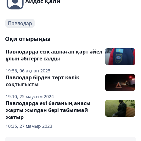
Айдос Қали
Павлодар
Оқи отырыңыз
Павлодарда есік ашпаған қарт әйел
ұлын әбігерге салды
19:56, 06 ақпан 2025
Павлодар бірден төрт көлік
соқтығысты
19:10, 25 маусым 2024
Павлодарда екі баланың анасы
жарты жылдан бері табылмай
жатыр
10:35, 27 мамыр 2023