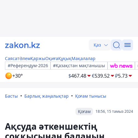
Қаз
Саясат
Әлем
Қаржы
Оқиға
Құқық
Мақалалар
#Референдум-2026
#Қазақстан мақтанышы
+30°
$
467.48
€
539.52
₽
5.73
Басты
Барлық жаңалықтар
Қоғам тынысы
Қоғам
18:56, 15 тамыз 2024
Ақсуда әткеншектің
соққысынан баланың