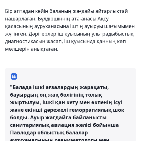
Бір аптадан кейін баланың жағдайы айтарлықтай
нашарлаған. Бүлдіршіннің ата-анасы Ақсу
қаласының ауруханасына іштің ауыруы шағымымен
жүгінген. Дәрігерлер іш қуысының ультрадыбыстық
диагностикасын жасап, іш қуысында қанның көп
мөлшерін анықтаған.
"Балада ішкі ағзалардың жарақаты,
бауырдың оң жақ бөлігінің толық
жыртылуы, ішкі қан кету мен өкпенің ісуі
және екінші дәрежелі геморрагиялық шок
болды. Ауыр жағдайға байланысты
санитариялық авиация желісі бойынша
Павлодар облыстық балалар
ауруханасының реаниматологы мен