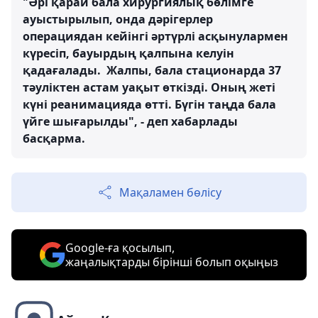
"Әрі қарай бала хирургиялық бөлімге
ауыстырылып, онда дәрігерлер
операциядан кейінгі әртүрлі асқынулармен
күресіп, бауырдың қалпына келуін
қадағалады. Жалпы, бала стационарда 37
тәуліктен астам уақыт өткізді. Оның жеті
күні реанимацияда өтті. Бүгін таңда бала
үйге шығарылды", - деп хабарлады
басқарма.
Мақаламен бөлісу
Google-ға қосылып,
жаңалықтарды бірінші болып оқыңыз