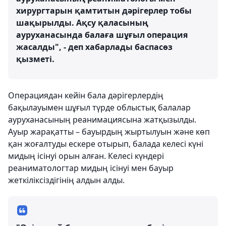
хирургтарын қамтитын дәрігерлер тобы
шақырылды. Ақсу қаласының
ауруханасында балаға шұғыл операция
жасалды", - деп хабарлады баспасөз
қызметі.
Операциядан кейін бала дәрігерлердің
бақылауымен шұғыл түрде облыстық балалар
ауруханасының реанимациясына жатқызылды.
Ауыр жарақатты – бауырдың жыртылуын және көп
қан жоғалтуды ескере отырып, балада келесі күні
мидың ісінуі орын алған. Келесі күндері
реаниматологтар мидың ісінуі мен бауыр
жеткіліксіздігінің алдын алды.