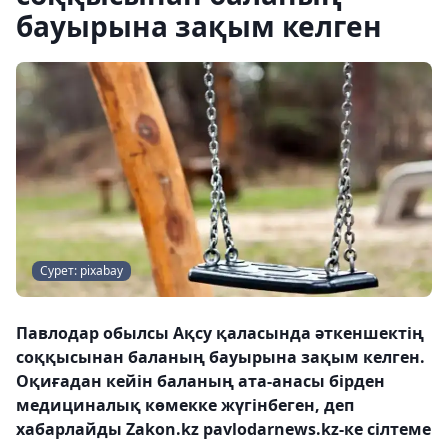
бауырына зақым келген
Сурет: pixabay
Павлодар обылсы Ақсу қаласында әткеншектің
соққысынан баланың бауырына зақым келген.
Оқиғадан кейін баланың ата-анасы бірден
медициналық көмекке жүгінбеген, деп
хабарлайды Zakon.kz pavlodarnews.kz-ке сілтеме