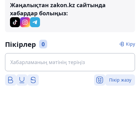
Жаңалықтан zakon.kz сайтында
хабардар болыңыз:
Пікірлер
0
Кіру
Пікір жазу