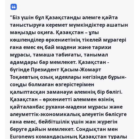
"Біз үшін бұл Қазақстанды әлемге қайта
таныстыруға керемет мүмкіндіктер ашатын
маңызды оқиға. Қазақстан – ұлы
көшпенділер өркениетінің тікелей мұрагері
ғана емес ең бай мәдени және тарихи
мұрасы, тамаша табиғаты, танымал
адамдары бар мемлекет. Қазақстан -
бүгінде Президент Қасым-Жомарт
Тоқаевтың озық идеялары негізінде бұрын-
соңды болмаған өзгерістерімен
қалыптасқан заманауи әлемнің бір бөлігі.
Қазақстан – өркениетті әлеммен өзінің
қайталанбас рухани-мәдени мұрасы және
әлеуметтік-экономикалық әлеуетін бөлісуге
ғана емес, бейбітшілік үшін жан жүрегін
беруге дайын мемлекет. Сондықтан мен
Euronews командасының Қазақстан туралы