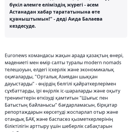
бүкіл әлемге еліміздің жүрегі - әсем
Астанадан хабар тарататынына өте
қуаныштымын!" - деді Аида Балаева
кездесуде.
Euronews командасы жақын арада қазақтың өнері,
мәдениеті мен өмір салты туралы modern nomads
телешоуын, елдегі іскерлік және экономикалық
оқиғаларды, "Орталық Азиядан шыққан
дауыстарды" - өңірдің белгілі қайраткерлерімен
сұхбаттарды, ірі өңірлік іс-шараларды және оқыту
тренингтерін өткізуді қамтитын "Шығыс пен
Батыстың байланысы" бағдарламасын, бірқатар
репортаждарын көрсетуді жоспарлап отыр және
отандық БАҚ және баспасөз қызметкерлерінің
біліктілігін арттыру үшін шеберлік сабақтарын