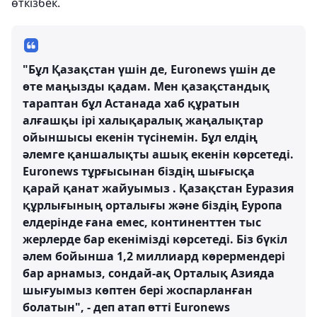
өткізбек.
"Бұл Қазақстан үшін де, Euronews үшін де
өте маңызды қадам. Мен қазақстандық
тараптан бұл Астанада хаб құратын
алғашқы ірі халықаралық жаңалықтар
ойыншысы екенін түсінемін. Бұл елдің
әлемге қаншалықты ашық екенін көрсетеді.
Euronews тұрғысынан біздің шығысқа
қарай қанат жайуымыз . Қазақстан Еуразия
құрлығының орталығы және біздің Еуропа
елдерінде ғана емес, континенттен тыс
жерлерде бар екенімізді көрсетеді. Біз бүкіл
әлем бойынша 1,2 миллиард көрермендері
бар арнамыз, сондай-ақ Орталық Азияда
шығуымыз көптен бері жоспарланған
болатын", - деп атап өтті Euronews