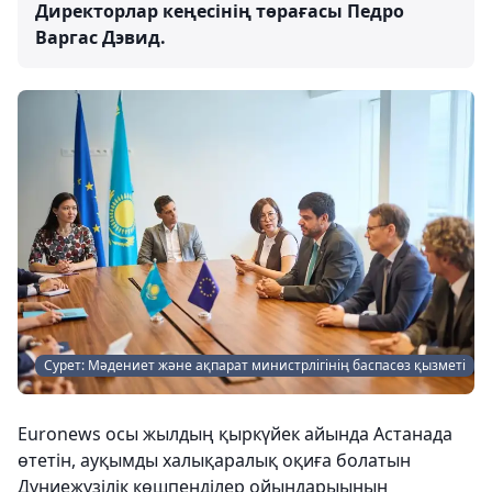
Директорлар кеңесінің төрағасы Педро
Варгас Дэвид.
Сурет: Мәдениет және ақпарат министрлігінің баспасөз қызметі
Euronews осы жылдың қыркүйек айында Астанада
өтетін, ауқымды халықаралық оқиға болатын
Дүниежүзілік көшпенділер ойындарыының