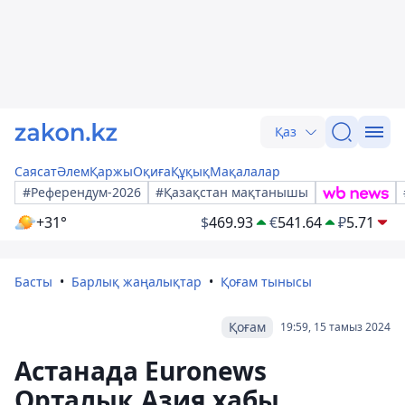
Қаз
Саясат
Әлем
Қаржы
Оқиға
Құқық
Мақалалар
#Референдум-2026
#Қазақстан мақтанышы
+31°
$
469.93
€
541.64
₽
5.71
Басты
Барлық жаңалықтар
Қоғам тынысы
Қоғам
19:59, 15 тамыз 2024
Астанада Euronews
Орталық Азия хабы