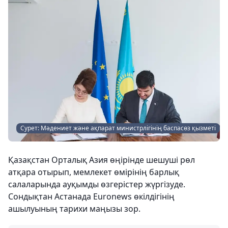
Сурет: Мәдениет және ақпарат министрлігінің баспасөз қызметі
Қазақстан Орталық Азия өңірінде шешуші рөл
атқара отырып, мемлекет өмірінің барлық
салаларында ауқымды өзгерістер жүргізуде.
Сондықтан Астанада Euronews өкілдігінің
ашылуының тарихи маңызы зор.