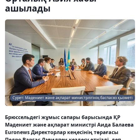
ашылады
Сурет: Мәдениет және ақпарат министрлігінің баспасөз қызметі
Брюссельдегі жұмыс сапары барысында ҚР
Мәдениет және ақпарат министрі Аида Балаева
Euronews Директорлар кеңесінің төрағасы
Педро Варгас Дэвидпен кездесу өткізді, деп