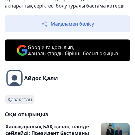
ақпараттық серіктесі болу туралы бастама көтерді.
Мақаламен бөлісу
Google-ға қосылып,
жаңалықтарды бірінші болып оқыңыз
Айдос Қали
Қазақстан
Оқи отырыңыз
Халықаралық БАҚ қазақ тілінде
сөйлейді: Президент бастаманы