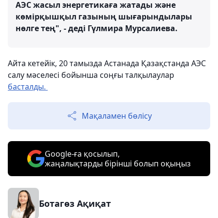
АЭС жасыл энергетикаға жатады және
көмірқышқыл газының шығарындылары
нөлге тең", - деді Гүлмира Мурсалиева.
Айта кетейік, 20 тамызда Астанада Қазақстанда АЭС
салу мәселесі бойынша соңғы талқылаулар
басталды.
Мақаламен бөлісу
Google-ға қосылып,
жаңалықтарды бірінші болып оқыңыз
Ботагөз Ақиқат