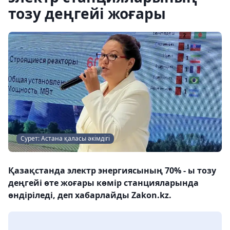
тозу деңгейі жоғары
Сурет: Астана қаласы әкімдігі
Қазақстанда электр энергиясының 70% - ы тозу
деңгейі өте жоғары көмір станцияларында
өндіріледі, деп хабарлайды Zakon.kz.