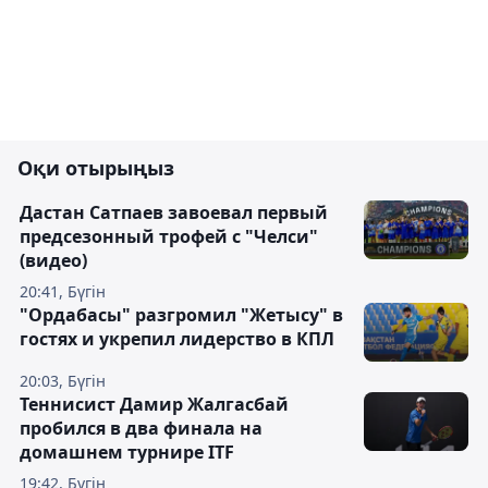
Оқи отырыңыз
Дастан Сатпаев завоевал первый
предсезонный трофей с "Челси"
(видео)
20:41, Бүгін
"Ордабасы" разгромил "Жетысу" в
гостях и укрепил лидерство в КПЛ
20:03, Бүгін
Теннисист Дамир Жалгасбай
пробился в два финала на
домашнем турнире ITF
19:42, Бүгін