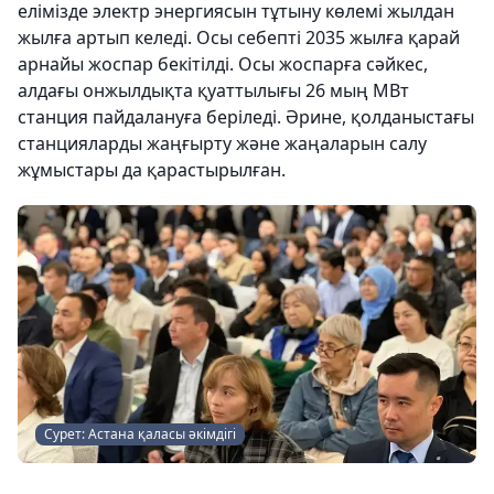
елімізде электр энергиясын тұтыну көлемі жылдан
жылға артып келеді. Осы себепті 2035 жылға қарай
арнайы жоспар бекітілді. Осы жоспарға сәйкес,
алдағы онжылдықта қуаттылығы 26 мың МВт
станция пайдалануға беріледі. Әрине, қолданыстағы
станцияларды жаңғырту және жаңаларын салу
жұмыстары да қарастырылған.
Сурет: Астана қаласы әкімдігі