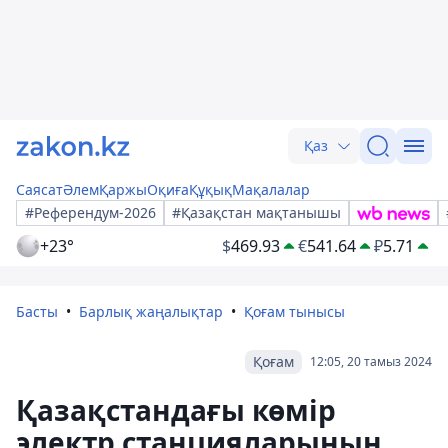
Қаз
Саясат
Әлем
Қаржы
Оқиға
Құқық
Мақалалар
#Референдум-2026
#Қазақстан мақтанышы
+23°
$
469.93
€
541.64
₽
5.71
Басты
Барлық жаңалықтар
Қоғам тынысы
Қоғам
12:05, 20 тамыз 2024
Қазақстандағы көмір
электр станцияларының