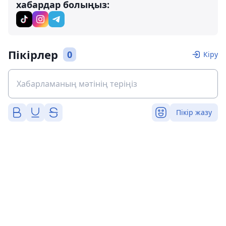
хабардар болыңыз:
Пікірлер
0
Кіру
Пікір жазу