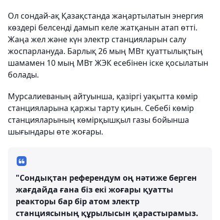
Ол сондай-ақ Қазақстанда жаңартылатын энергия
көздері белсенді дамып келе жатқанын атап өтті.
Жаңа жел және күн электр станцияларын салу
жоспарлануда. Барлық 26 мың МВт қуаттылықтың
шамамен 10 мың МВт ЖЭК есебінен іске қосылатын
болады.
Мурсалиеваның айтуынша, қазіргі уақытта көмір
станцияларына қаржы тарту қиын. Себебі көмір
станцияларының көмірқышқыл газы бойынша
шығындары өте жоғары.
"Сондықтан референдум оң нәтиже берген
жағдайда ғана біз екі жоғары қуатты
реакторы бар бір атом электр
станциясының құрылысын қарастырамыз.