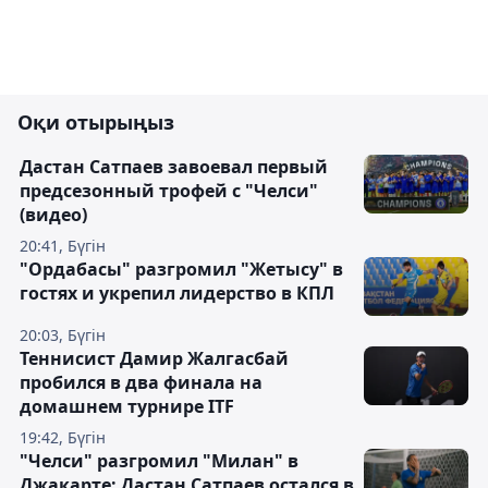
Оқи отырыңыз
Дастан Сатпаев завоевал первый
предсезонный трофей с "Челси"
(видео)
20:41, Бүгін
"Ордабасы" разгромил "Жетысу" в
гостях и укрепил лидерство в КПЛ
20:03, Бүгін
Теннисист Дамир Жалгасбай
пробился в два финала на
домашнем турнире ITF
19:42, Бүгін
"Челси" разгромил "Милан" в
Джакарте: Дастан Сатпаев остался в