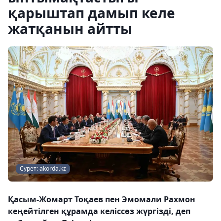
қарыштап дамып келе
жатқанын айтты
Сурет: akorda.kz
Қасым-Жомарт Тоқаев пен Эмомали Рахмон
кеңейтілген құрамда келіссөз жүргізді, деп