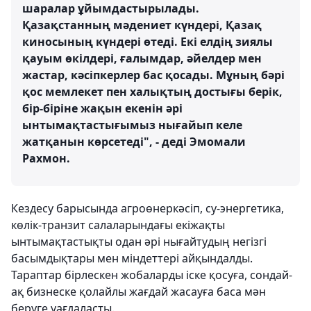
шаралар ұйымдастырылады.
Қазақстанның мәдениет күндері, Қазақ
киносының күндері өтеді. Екі елдің зиялы
қауым өкілдері, ғалымдар, әйелдер мен
жастар, кәсіпкерлер бас қосады. Мұның бәрі
қос мемлекет пен халықтың достығы берік,
бір-біріне жақын екенін әрі
ынтымақтастығымыз нығайып келе
жатқанын көрсетеді", - деді Эмомали
Рахмон.
Кездесу барысында агроөнеркәсіп, су-энергетика,
көлік-транзит салаларындағы екіжақты
ынтымақтастықты одан әрі нығайтудың негізгі
басымдықтары мен міндеттері айқындалды.
Тараптар бірлескен жобаларды іске қосуға, сондай-
ақ бизнеске қолайлы жағдай жасауға баса мән
беруге уағдаласты.