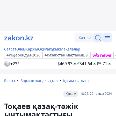
Қаз
Саясат
Әлем
Қаржы
Оқиға
Құқық
Мақалалар
#Референдум-2026
#Қазақстан мақтанышы
+23°
$
469.93
€
541.64
₽
5.71
Басты
Барлық жаңалықтар
Қоғам тынысы
Қоғам
18:22, 22 тамыз 2024
Тоқаев қазақ-тәжік
ынтымақтастығы