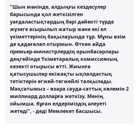
"Шын мәнінде, алдыңғы кездесулер
барысында қол жеткізілген
уағдаластықтардың бәрі дәйекті түрде
жүзеге асырылып жатыр және екі ел
үкіметтерінің бақылауында тұр. Мұны өзім
де қадағалап отырмын. Өткен айда
премьер-министрлердің орынбасарлары
деңгейінде Үкіметаралық комиссияның
кезекті отырысы өтті. Жиынға
қатысушылар екіжақты ықпалдастық
тетіктерін егжей-тегжейлі талқылады.
Мақсатымыз – өзара сауда-саттық көлемін 2
миллиард долларға жеткізу. Менің
ойымша, бұған елдеріміздің әлеуеті
жетеді", - деді Мемлекет басшысы.