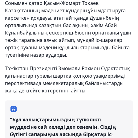
Сонымен қатар Қасым-Жомарт Тоқаев
Қазақстанның мәдениет күндерін ұйымдастыруға
көрсеткен қолдауы, атап айтқанда Душанбенің
орталығында қазақтың бас ақыны, хакім Абай
Құнанбайұлының ескерткіш-бюстін орнатқаны үшін
тәжік тарапына алғыс айтып, мұндай іс-шаралар
ортақ рухани-мәдени құндылықтарымызды байыта
түсетініне назар аударды.
Тәжікстан Президенті Эмомали Рахмон Одақтастық
қатынастар туралы шартқа қол қою ұзақмерзімді
перспективада мемлекетаралық байланыстарды
жаңа деңгейге көтеретінін айтты.
"Бұл халықтарымыздың түпкілікті
мүддесіне сай келеді деп сенемін. Сіздің
бүгінгі сапарыңыз аясында бірқатар іс-