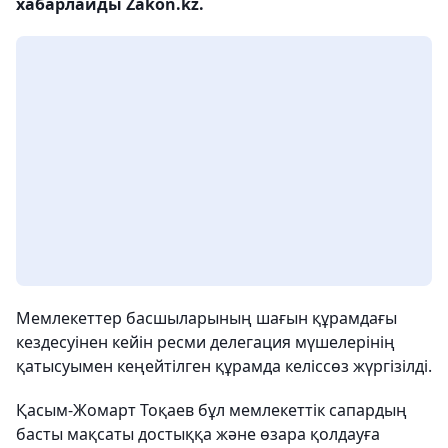
хабарлайды Zakon.kz.
Мемлекеттер басшыларының шағын құрамдағы
кездесуінен кейін ресми делегация мүшелерінің
қатысуымен кеңейтілген құрамда келіссөз жүргізілді.
Қасым-Жомарт Тоқаев бұл мемлекеттік сапардың
басты мақсаты достыққа және өзара қолдауға