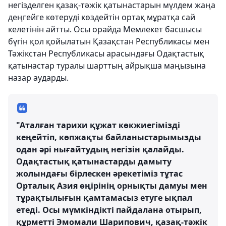
негізделген қазақ-тәжік қатынастарын мүлдем жаңа
деңгейге көтеруді көздейтін ортақ мұратқа сай
келетінін айтты. Осы орайда Мемлекет басшысы
бүгін қол қойылатын Қазақстан Республикасы мен
Тәжікстан Республикасы арасындағы Одақтастық
қатынастар туралы шарттың айрықша маңызына
назар аударды.
"Аталған тарихи құжат көкжиегімізді
кеңейтіп, көпжақты байланыстарымызды
одан әрі нығайтудың негізін қалайды.
Одақтастық қатынастарды дамыту
жолындағы бірлескен әрекетіміз тұтас
Орталық Азия өңірінің орнықты дамуы мен
тұрақтылығын қамтамасыз етуге ықпал
етеді. Осы мүмкіндікті пайдалана отырып,
құрметті Эмомали Шарипович, қазақ-тәжік