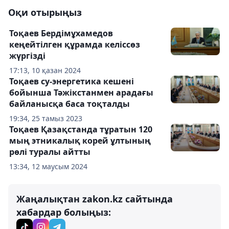
Оқи отырыңыз
Тоқаев Бердімұхамедов
кеңейтілген құрамда келіссөз
жүргізді
17:13, 10 қазан 2024
Тоқаев су-энергетика кешені
бойынша Тәжікстанмен арадағы
байланысқа баса тоқталды
19:34, 25 тамыз 2023
Тоқаев Қазақстанда тұратын 120
мың этникалық корей ұлтының
рөлі туралы айтты
13:34, 12 маусым 2024
Жаңалықтан zakon.kz сайтында
хабардар болыңыз: