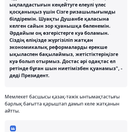
ықпалдастығын кеңейтуге елеулі үлес
қосқаныңыз үшін Сізге ризашылығымды
білдіремін. Шуақты Душанбе қаласына
келген сайын зор қуанышқа бөленемін.
Әрдайым оң өзгерістерге куә боламын.
Сіздің еліңізде жүргізіліп жатқан
экономикалық реформаларды ерекше
ықыласпен бақылаймыз, жетістіктеріңізге
куә болып отырмыз. Достас әрі одақтас ел
ретінде бұған шын ниетімізбен қуанамыз", -
деді Президент.
Мемлекет басшысы қазақ-тәжік ынтымақтастығы
барлық бағытта қарыштап дамып келе жатқанын
айтты.