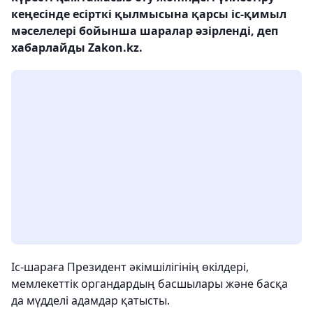
кеңесінде есірткі қылмысына қарсы іс-қимыл
мәселелері бойынша шаралар әзірленді, деп
хабарлайды Zakon.kz.
Іс-шараға Президент әкімшілігінің өкілдері,
мемлекеттік органдардың басшылары және басқа
да мүдделі адамдар қатысты.