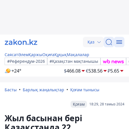
Қаз
Саясат
Әлем
Қаржы
Оқиға
Құқық
Мақалалар
#Референдум-2026
#Қазақстан мақтанышы
+24°
$
466.08
€
538.56
₽
5.65
Басты
Барлық жаңалықтар
Қоғам тынысы
Қоғам
18:29, 28 тамыз 2024
Жыл басынан бері
Қазақстанда 22