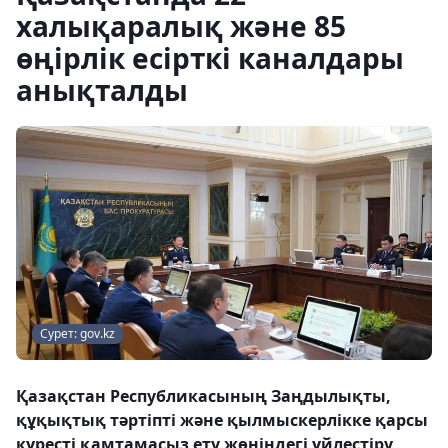
халықаралық және 85
өңірлік есірткі каналдары
анықталды
Сурет: gov.kz
Қазақстан Республикасының Заңдылықты,
құқықтық тәртіпті және қылмыскерлікке қарсы
күресті қамтамасыз ету жөніндегі үйлестіру