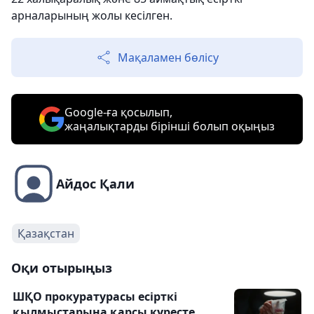
арналарының жолы кесілген.
Мақаламен бөлісу
Google-ға қосылып,
жаңалықтарды бірінші болып оқыңыз
Айдос Қали
Қазақстан
Оқи отырыңыз
ШҚО прокуратурасы есірткі
қылмыстарына қарсы күресте