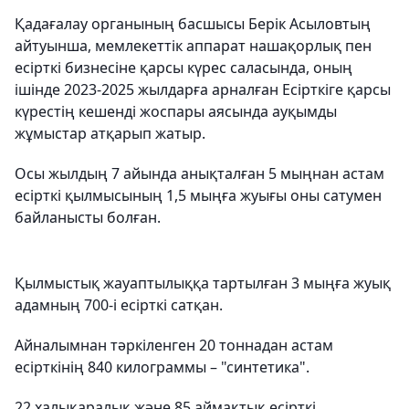
Қадағалау органының басшысы Берік Асыловтың
айтуынша, мемлекеттік аппарат нашақорлық пен
есірткі бизнесіне қарсы күрес саласында, оның
ішінде 2023-2025 жылдарға арналған Есірткіге қарсы
күрестің кешенді жоспары аясында ауқымды
жұмыстар атқарып жатыр.
Осы жылдың 7 айында анықталған 5 мыңнан астам
есірткі қылмысының 1,5 мыңға жуығы оны сатумен
байланысты болған.
Қылмыстық жауаптылыққа тартылған 3 мыңға жуық
адамның 700-і есірткі сатқан.
Айналымнан тәркіленген 20 тоннадан астам
есірткінің 840 килограммы – "синтетика".
22 халықаралық және 85 аймақтық есірткі