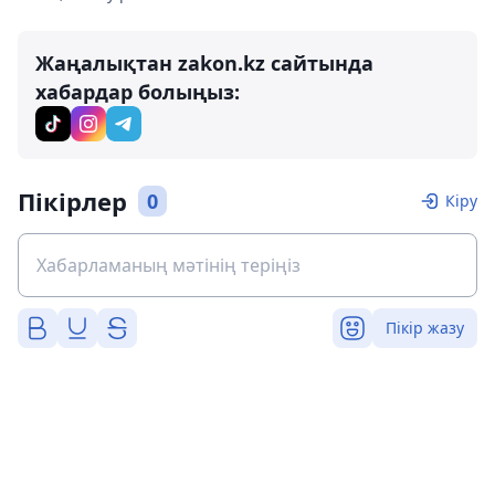
Жаңалықтан zakon.kz сайтында
хабардар болыңыз:
Пікірлер
0
Кіру
Пікір жазу