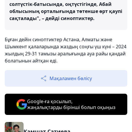
солтүстік-батысында, оңтүстігінде, Абай
облысының орталығында төтенше өрт қаупі
сақталады", – дейді синоптиктер.
Бұған дейін синоптиктер Астана, Алматы және
Шымкент қалаларында жаздың соңғы үш күні – 2024
жылдың 29-31 тамызы аралығында ауа райы қандай
болатынын айтқан еді.
Мақаламен бөлісу
Google-ға қосылып,
жаңалықтарды бірінші болып оқыңыз
Камшат Сатиева