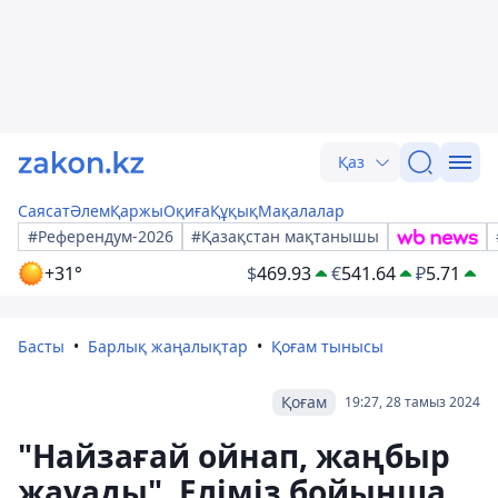
Қаз
Саясат
Әлем
Қаржы
Оқиға
Құқық
Мақалалар
#Референдум-2026
#Қазақстан мақтанышы
+31°
$
469.93
€
541.64
₽
5.71
Басты
Барлық жаңалықтар
Қоғам тынысы
Қоғам
19:27, 28 тамыз 2024
"Найзағай ойнап, жаңбыр
жауады". Еліміз бойынша