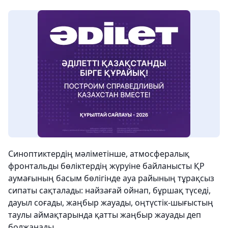
Синоптиктердің мәліметінше, атмосфералық
фронтальды бөліктердің жүруіне байланысты ҚР
аумағының басым бөлігінде ауа райының тұрақсыз
сипаты сақталады: найзағай ойнап, бұршақ түседі,
дауыл соғады, жаңбыр жауады, оңтүстік-шығыстың
таулы аймақтарында қатты жаңбыр жауады деп
болжанады.