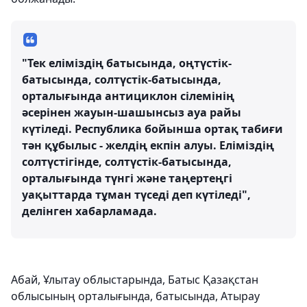
"Тек еліміздің батысында, оңтүстік-
батысында, солтүстік-батысында,
орталығында антициклон сілемінің
әсерінен жауын-шашынсыз ауа райы
күтіледі. Республика бойынша ортақ табиғи
тән құбылыс - желдің екпін алуы. Еліміздің
солтүстігінде, солтүстік-батысында,
орталығында түнгі және таңертеңгі
уақыттарда тұман түседі деп күтіледі",
делінген хабарламада.
Абай, Ұлытау облыстарында, Батыс Қазақстан
облысының орталығында, батысында, Атырау