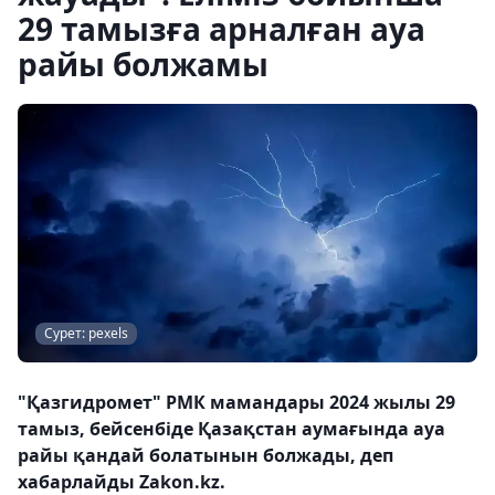
29 тамызға арналған ауа
райы болжамы
Сурет: pexels
"Қазгидромет" РМК мамандары 2024 жылы 29
тамыз, бейсенбіде Қазақстан аумағында ауа
райы қандай болатынын болжады, деп
хабарлайды Zakon.kz.