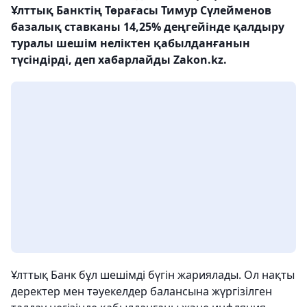
Ұлттық Банктің Төрағасы Тимур Сүлейменов
базалық ставканы 14,25% деңгейінде қалдыру
туралы шешім неліктен қабылданғанын
түсіндірді, деп хабарлайды Zakon.kz.
Ұлттық Банк бұл шешімді бүгін жариялады. Ол нақты
деректер мен тәуекелдер балансына жүргізілген