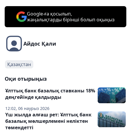
Google-ға қосылып,
жаңалықтарды бірінші болып оқыңыз
Айдос Қали
Қазақстан
Оқи отырыңыз
Ұлттық банк базалық ставканы 18%
деңгейінде қалдырды
12:02, 06 наурыз 2026
Үш жылда алғаш рет: Ұлттық банк
базалық мөлшерлемені неліктен
төмендетті