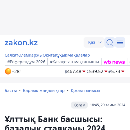
Қаз
Саясат
Әлем
Қаржы
Оқиға
Құқық
Мақалалар
#Референдум-2026
#Қазақстан мақтанышы
+28°
$
467.48
€
539.52
₽
5.73
Басты
Барлық жаңалықтар
Қоғам тынысы
Қоғам
18:45, 29 тамыз 2024
Ұлттық Банк басшысы:
базалық ставканы 2024