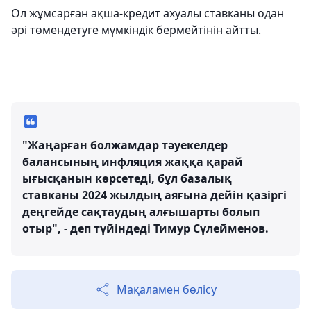
Ол жұмсарған ақша-кредит ахуалы ставканы одан
әрі төмендетуге мүмкіндік бермейтінін айтты.
"Жаңарған болжамдар тәуекелдер
балансының инфляция жаққа қарай
ығысқанын көрсетеді, бұл базалық
ставканы 2024 жылдың аяғына дейін қазіргі
деңгейде сақтаудың алғышарты болып
отыр", - деп түйіндеді Тимур Сүлейменов.
Мақаламен бөлісу