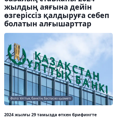
жылдың аяғына дейін
өзгеріссіз қалдыруға себеп
болатын алғышарттар
Фото: Ұлттық банктің баспасөз қызметі
2024 жылғы 29 тамызда өткен брифингте