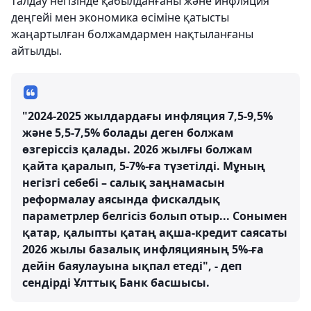
талдау негізінде қабылданғаны және инфляция
деңгейі мен экономика өсіміне қатысты
жаңартылған болжамдармен нақтыланғаны
айтылды.
"2024-2025 жылдардағы инфляция 7,5-9,5%
және 5,5-7,5% болады деген болжам
өзгеріссіз қалады. 2026 жылғы болжам
қайта қаралып, 5-7%-ға түзетілді. Мұның
негізгі себебі – салық заңнамасын
реформалау аясында фискалдық
параметрлер белгісіз болып отыр... Сонымен
қатар, қалыпты қатаң ақша-кредит саясаты
2026 жылы базалық инфляцияның 5%-ға
дейін баяулауына ықпал етеді", - деп
сендірді Ұлттық Банк басшысы.