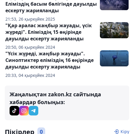
Еліміздің басым бөлігінде дауылды
ескерту жарияланды
21:53, 26 қыркүйек 2025
"Қар аралас жаңбыр жауады, үсік
жүреді". Еліміздің 15 өңірінде
дауылды ескерту жарияланды
20:50, 06 қыркүйек 2024
"Үсік жүреді, жаңбыр жауады".
Синоптиктер еліміздің 16 өңірінде
дауылды ескерту жариялады
20:33, 04 қыркүйек 2024
Жаңалықтан zakon.kz сайтында
хабардар болыңыз:
Пікірлер
0
Кіру