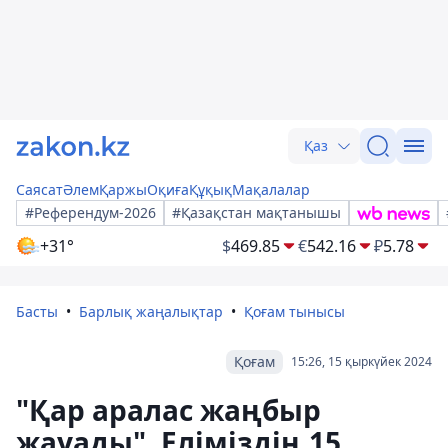
Қаз
Саясат
Әлем
Қаржы
Оқиға
Құқық
Мақалалар
#Референдум-2026
#Қазақстан мақтанышы
+31°
$
469.85
€
542.16
₽
5.78
Басты
Барлық жаңалықтар
Қоғам тынысы
Қоғам
15:26, 15 қыркүйек 2024
"Қар аралас жаңбыр
жауады". Еліміздің 15