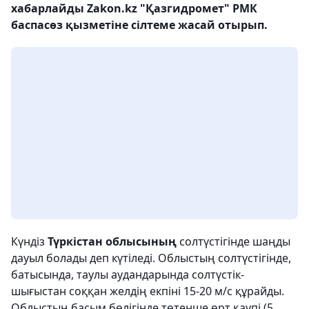
хабарлайды Zakon.kz "Қазгидромет" РМК
баспасөз қызметіне сілтеме жасай отырып.
Күндіз
Түркістан облысының
солтүстігінде шаңды
дауыл болады деп күтіледі. Облыстың солтүстігінде,
батысында, таулы аудандарында солтүстік-
шығыстан соққан желдің екпіні 15-20 м/с құрайды.
Облыстың басым бөлігінде төтенше өрт қаупі (5