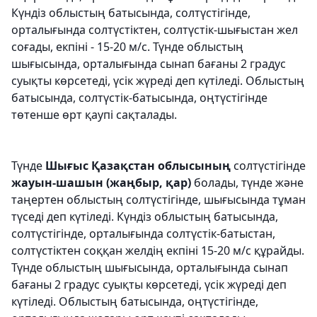
Күндіз облыстың батысында, солтүстігінде,
орталығында солтүстіктен, солтүстік-шығыстан жел
соғады, екпіні - 15-20 м/с. Түнде облыстың
шығысында, орталығында сынап бағаны 2 градус
суықты көрсетеді, үсік жүреді деп күтіледі. Облыстың
батысында, солтүстік-батысында, оңтүстігінде
төтенше өрт қаупі сақталады.
Түнде
Шығыс Қазақстан облысының
солтүстігінде
жауын-шашын (жаңбыр, қар)
болады, түнде және
таңертен облыстың солтүстігінде, шығысында тұман
түседі деп күтіледі. Күндіз облыстың батысында,
солтүстігінде, орталығында солтүстік-батыстан,
солтүстіктен соққан желдің екпіні 15-20 м/с құрайды.
Түнде облыстың шығысында, орталығында сынап
бағаны 2 градус суықты көрсетеді, үсік жүреді деп
күтіледі. Облыстың батысында, оңтүстігінде,