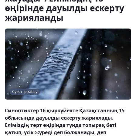
өңірінде дауылды ескерту
жарияланды
Сурет: pixabay
Синоптиктер 16 қыркүйекте Қазақстанның 15
облысында дауылды ескерту жариялады.
Еліміздің төрт өңірінде түнде топырақ беті
қатып, үсік жүреді деп болжанады, деп