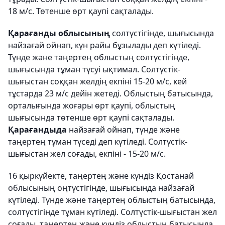
18 м/с. Төтенше өрт қаупі сақталады.
Қарағанды облысының
солтүстігінде, шығысында
найзағай ойнап, күн райы бұзылады деп күтіледі.
Түнде және таңертең облыстың солтүстігінде,
шығысында тұман түсуі ықтимал. Солтүстік-
шығыстан соққан желдің екпіні 15-20 м/с, кей
тұстарда 23 м/с дейін жетеді. Облыстың батысында,
орталығында жоғары өрт қаупі, облыстың
шығысында төтенше өрт қаупі сақталады.
Қарағандыда
найзағай ойнап, түнде және
таңертең тұман түседі деп күтіледі. Солтүстік-
шығыстан жел соғады, екпіні - 15-20 м/с.
16 қыркүйекте, таңертең және күндіз Қостанай
облысының оңтүстігінде, шығысында найзағай
күтіледі. Түнде және таңертең облыстың батысында,
солтүстігінде тұман күтіледі. Солтүстік-шығыстан жел
соғады, таңертең және күндіз облыстың батысында,