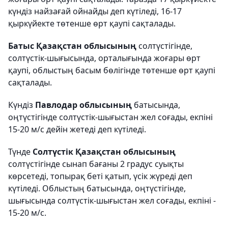
күндіз найзағай ойнайды деп күтіледі, 16-17
қыркүйекте төтенше өрт қаупі сақталады.
Батыс Қазақстан облысының
солтүстігінде,
солтүстік-шығысында, орталығында жоғары өрт
қаупі, облыстың басым бөлігінде төтенше өрт қаупі
сақталады.
Күндіз
Павлодар облысының
батысында,
оңтүстігінде солтүстік-шығыстан жел соғады, екпіні
15-20 м/с дейін жетеді деп күтіледі.
Түнде
Солтүстік Қазақстан облысының
солтүстігінде сынап бағаны 2 градус суықты
көрсетеді, топырақ беті қатып, үсік жүреді деп
күтіледі. Облыстың батысында, оңтүстігінде,
шығысында солтүстік-шығыстан жел соғады, екпіні -
15-20 м/с.