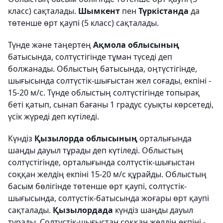
класс) сақталады.
Шымкент
пен
Түркістанда
да
төтенше өрт қаупі (5 класс) сақталады.
Түнде және таңертең
Ақмола облысының
батысында, солтүстігінде тұман түседі деп
болжанады. Облыстың батысында, оңтүстігінде,
шығысында солтүстік-шығыстан жел соғады, екпіні -
15-20 м/с. Түнде облыстың солтүстігінде топырақ
беті қатып, сынап бағаны 1 градус суықты көрсетеді,
үсік жүреді деп күтіледі.
Күндіз
Қызылорда облысының
орталығында
шаңды дауыл тұрады деп күтіледі. Облыстың
солтүстігінде, орталығында солтүстік-шығыстан
соққан желдің екпіні 15-20 м/с құрайды. Облыстың
басым бөлігінде төтенше өрт қаупі, солтүстік-
шығысында, солтүстік-батысында жоғары өрт қаупі
сақталады.
Қызылордада
күндіз шаңды дауыл
тұрады. Солтүстік-шығыстан соққан желдің екпіні -