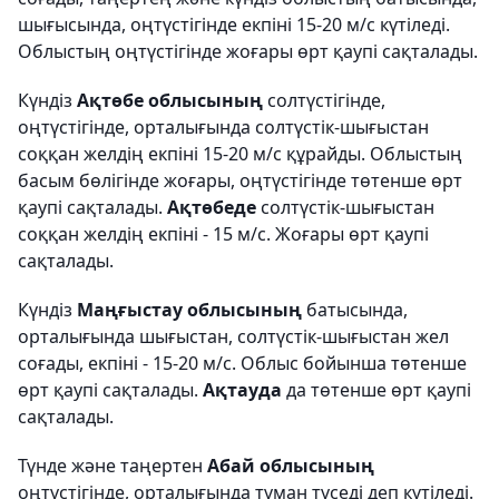
шығысында, оңтүстігінде екпіні 15-20 м/с күтіледі.
Облыстың оңтүстігінде жоғары өрт қаупі сақталады.
Күндіз
Ақтөбе облысының
солтүстігінде,
оңтүстігінде, орталығында солтүстік-шығыстан
соққан желдің екпіні 15-20 м/с құрайды. Облыстың
басым бөлігінде жоғары, оңтүстігінде төтенше өрт
қаупі сақталады.
Ақтөбеде
солтүстік-шығыстан
соққан желдің екпіні - 15 м/с. Жоғары өрт қаупі
сақталады.
Күндіз
Маңғыстау облысының
батысында,
орталығында шығыстан, солтүстік-шығыстан жел
соғады, екпіні - 15-20 м/с. Облыс бойынша төтенше
өрт қаупі сақталады.
Ақтауда
да төтенше өрт қаупі
сақталады.
Түнде және таңертен
Абай облысының
оңтүстігінде, орталығында тұман түседі деп күтіледі.