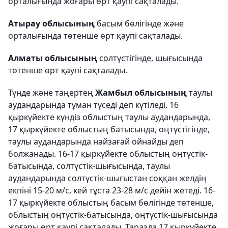
орталығында жоғары өрт қаупі сақталады.
Атырау облысының
басым бөлігінде және
орталығында төтенше өрт қаупі сақталады.
Алматы облысының
солтүстігінде, шығысында
төтенше өрт қаупі сақталады.
Түнде және таңертең
Жамбыл облысының
таулы
аудандарында тұман түседі деп күтіледі. 16
қыркүйекте күндіз облыстың таулы аудандарында,
17 қыркүйекте облыстың батысында, оңтүстігінде,
таулы аудандарында найзағай ойнайды деп
болжанады. 16-17 қыркүйекте облыстың оңтүстік-
батысында, солтүстік-шығысында, таулы
аудандарында солтүстік-шығыстан соққан желдің
екпіні 15-20 м/с, кей тұста 23-28 м/с дейін жетеді. 16-
17 қыркүйекте облыстың басым бөлігінде төтенше,
облыстың оңтүстік-батысында, оңтүстік-шығысында
жоғары өрт қаупі сақталады. Таразда 17 қыркүйекте