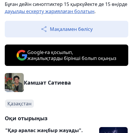
Бұған дейін синоптиктер 15 қыркүйекте де 15 өңірде
дауылды ескерту жариялаған болатын
.
Мақаламен бөлісу
Google-ға қосылып,
жаңалықтарды бірінші болып оқыңыз
Камшат Сатиева
Қазақстан
Оқи отырыңыз
"Қар аралас жаңбыр жауады".