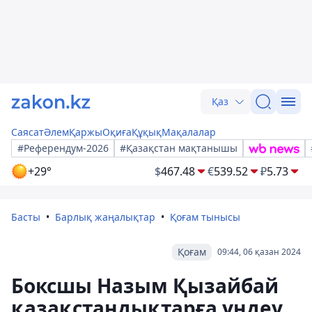
Қаз
Саясат
Әлем
Қаржы
Оқиға
Құқық
Мақалалар
#Референдум-2026
#Қазақстан мақтанышы
+29°
$
467.48
€
539.52
₽
5.73
Басты
Барлық жаңалықтар
Қоғам тынысы
Қоғам
09:44, 06 қазан 2024
Боксшы Назым Қызайбай
қазақстандықтарға үндеу