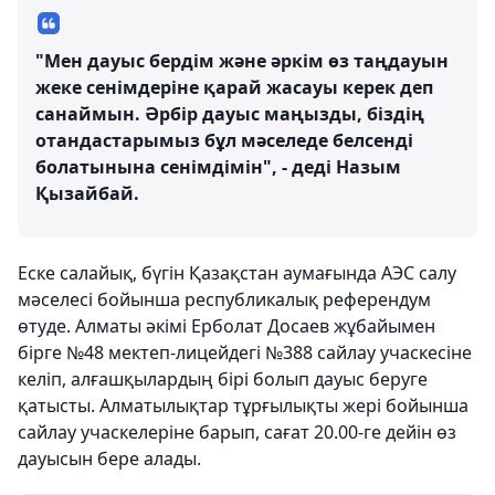
"Мен дауыс бердім және әркім өз таңдауын
жеке сенімдеріне қарай жасауы керек деп
санаймын. Әрбір дауыс маңызды, біздің
отандастарымыз бұл мәселеде белсенді
болатынына сенімдімін", - деді Назым
Қызайбай.
Еске салайық, бүгін Қазақстан аумағында АЭС салу
мәселесі бойынша республикалық референдум
өтуде. Алматы әкімі Ерболат Досаев жұбайымен
бірге №48 мектеп-лицейдегі №388 сайлау учаскесіне
келіп, алғашқылардың бірі болып дауыс беруге
қатысты. Алматылықтар тұрғылықты жері бойынша
сайлау учаскелеріне барып, сағат 20.00-ге дейін өз
дауысын бере алады.