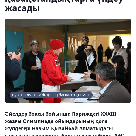
жасады
Сурет: Алматы әкімдігінің баспасөз қызметі
Әйелдер боксы бойынша Париждегі XXXIII
жазғы Олимпиада ойындарының қола
жүлдегері Назым Қызайбай Алматыдағы
сайлау учаскелерінің бірінде дауыс беріп, АЭС