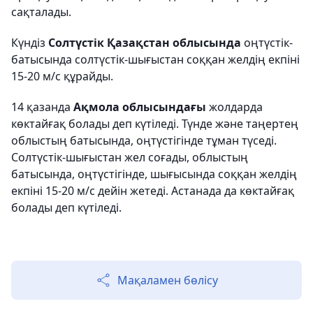
сақталады.
Күндіз
Солтүстік Қазақстан облысында
оңтүстік-
батысында
солтүстік-шығыстан соққан желдің екпіні
15-20 м/с құрайды.
14 қазанда
Ақмола облысындағы
жолдарда
көктайғақ болады деп күтіледі. Түнде және таңертең
облыстың батысында, оңтүстігінде тұман түседі.
Солтүстік-шығыстан жел соғады, облыстың
батысында, оңтүстігінде, шығысында соққан желдің
екпіні 15-20 м/с дейін жетеді. Астанада да көктайғақ
болады деп күтіледі.
Мақаламен бөлісу