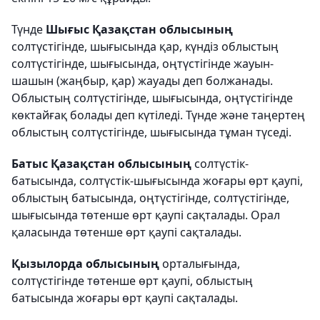
Түнде
Шығыс Қазақстан облысының
солтүстігінде, шығысында қар, күндіз облыстың
солтүстігінде, шығысында, оңтүстігінде жауын-
шашын (жаңбыр, қар) жауады деп болжанады.
Облыстың солтүстігінде, шығысында, оңтүстігінде
көктайғақ болады деп күтіледі. Түнде және таңертең
облыстың солтүстігінде, шығысында тұман түседі.
Батыс Қазақстан облысының
солтүстік-
батысында, солтүстік-шығысында жоғары өрт қаупі,
облыстың батысында, оңтүстігінде, солтүстігінде,
шығысында төтенше өрт қаупі сақталады. Орал
қаласында төтенше өрт қаупі сақталады.
Қызылорда облысының
орталығында,
солтүстігінде төтенше өрт қаупі, облыстың
батысында жоғары өрт қаупі сақталады.