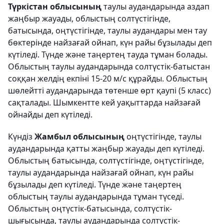
Түркістан облысының
таулы аудандарында аздап
жаңбыр жауады, облыстың солтүстігінде,
батысында, оңтүстігінде, таулы аудандары мен тау
бөктерінде найзағай ойнап, күн райы бұзылады деп
күтіледі. Түнде және таңертең тауда тұман болады.
Облыстың таулы аудандарында солтүстік-батыстан
соққан желдің екпіні 15-20 м/с құрайды. Облыстың
шөлейтті аудандарында төтенше өрт қаупі (5 класс)
сақталады. Шымкентте кей уақыттарда найзағай
ойнайды деп күтіледі.
Күндіз
Жамбыл облысының
оңтүстігінде, таулы
аудандарында қатты жаңбыр жауады деп күтіледі.
Облыстың батысында, солтүстігінде, оңтүстігінде,
таулы аудандарында найзағай ойнап, күн райы
бұзылады деп күтіледі. Түнде және таңертең
облыстың таулы аудандарында тұман түседі.
Облыстың оңтүстік-батысында, солтүстік-
шығысында, таулы аудандарында солтүстік-