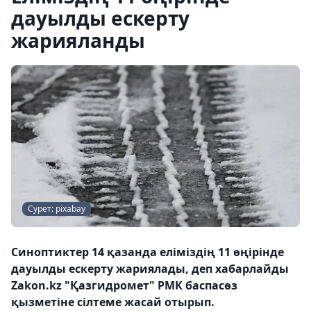
дауылды ескерту
жарияланды
Сурет: pixabay
Синоптиктер 14 қазанда еліміздің 11 өңірінде
дауылды ескерту жариялады, деп хабарлайды
Zakon.kz "Қазгидромет" РМК баспасөз
қызметіне сілтеме жасай отырып.