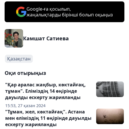
Google-ға қосылып,
жаңалықтарды бірінші болып оқыңыз
Камшат Сатиева
Қазақстан
Оқи отырыңыз
"Қар аралас жаңбыр, көктайғақ,
тұман". Еліміздің 14 өңірінде
дауылды ескерту жарияланды
15:53, 27 қазан 2024
"Тұман, жел, көктайғақ". Астана
мен еліміздің 11 өңірінде дауылды
ескерту жарияланды