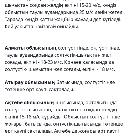
шығыстан соққан желдің екпіні 15-20 м/с, күндіз
облыстың таулы аудандарында 25 м/с дейін жетеді.
Таразда күндіз қатты жаңбыр жауады деп күтіледі.
Кей уақытта найзағай ойнайды.
Алматы облысының
солтүстігінде, оңтүстігінде,
таулы аудандарында солтүстік-шығыстан жел
соғады, екпіні - 18-23 м/с. Қонаев қаласында да
солтүстік- шығыстан жел соғады, екпіні - 18 м/с.
Атырау облысының
батысында, солтүстігінде
төтенше өрт қаупі сақталады.
Ақтөбе облысының
шығысында, орталығында
солтүстік-шығыстан, солтүстіктен соққан желдің
екпіні 15-18 м/с құрайды. Облыстың солтүстігінде
жоғары, батысында, оңтүстік-шығысында төтенше
өрт қаупі сақталады. Ақтөбе де жоғары өрт қаупі