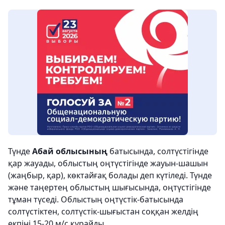
Түнде
Абай облысының
батысында, солтүстігінде
қар жауады, облыстың оңтүстігінде жауын-шашын
(жаңбыр, қар), көктайғақ болады деп күтіледі. Түнде
және таңертең облыстың шығысында, оңтүстігінде
тұман түседі. Облыстың оңтүстік-батысында
солтүстіктен, солтүстік-шығыстан соққан желдің
екпіні 15-20 м/с құрайды.