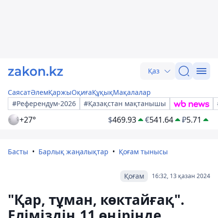
Қаз
Саясат
Әлем
Қаржы
Оқиға
Құқық
Мақалалар
#Референдум-2026
#Қазақстан мақтанышы
+27°
$
469.93
€
541.64
₽
5.71
Басты
Барлық жаңалықтар
Қоғам тынысы
Қоғам
16:32, 13 қазан 2024
"Қар, тұман, көктайғақ".
Еліміздің 11 өңірінде