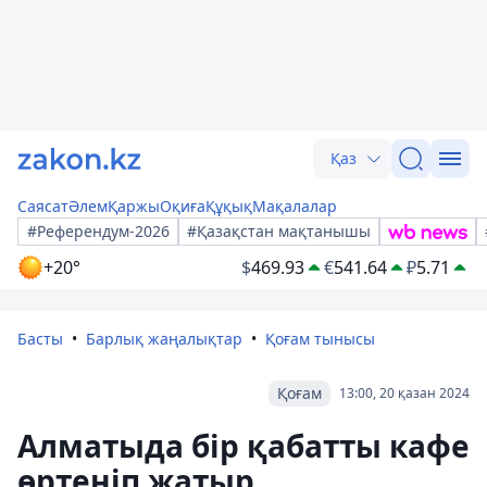
Қаз
Саясат
Әлем
Қаржы
Оқиға
Құқық
Мақалалар
#Референдум-2026
#Қазақстан мақтанышы
+20°
$
469.93
€
541.64
₽
5.71
Басты
Барлық жаңалықтар
Қоғам тынысы
Қоғам
13:00, 20 қазан 2024
Алматыда бір қабатты кафе
өртеніп жатыр