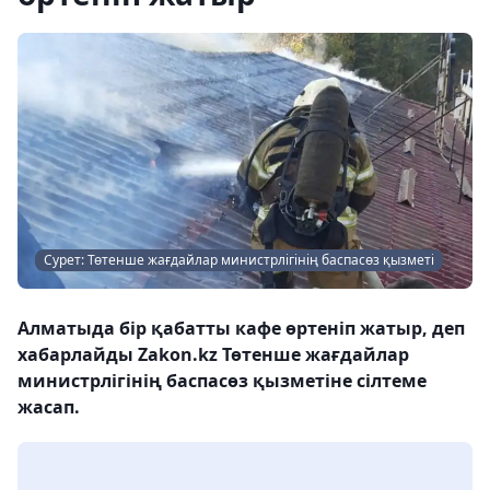
Сурет: Төтенше жағдайлар министрлігінің баспасөз қызметі
Алматыда бір қабатты кафе өртеніп жатыр, деп
хабарлайды Zakon.kz Төтенше жағдайлар
министрлігінің баспасөз қызметіне сілтеме
жасап.