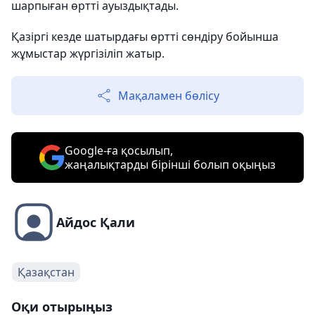
шарпыған өртті ауыздықтады.
Қазіргі кезде шатырдағы өртті сөндіру бойынша
жұмыстар жүргізіліп жатыр.
Мақаламен бөлісу
Google-ға қосылып,
жаңалықтарды бірінші болып оқыңыз
Айдос Қали
Қазақстан
Оқи отырыңыз