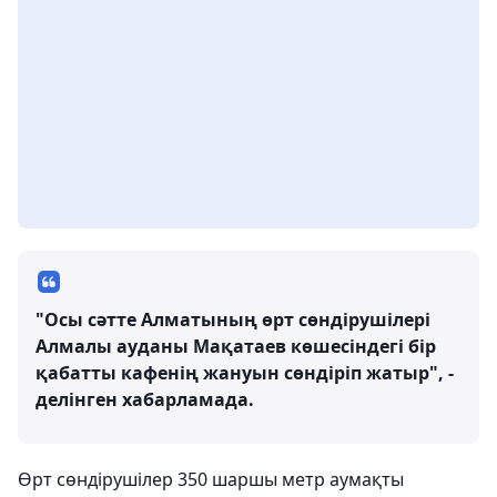
"Осы сәтте Алматының өрт сөндірушілері
Алмалы ауданы Мақатаев көшесіндегі бір
қабатты кафенің жануын сөндіріп жатыр", -
делінген хабарламада.
Өрт сөндірушілер 350 шаршы метр аумақты