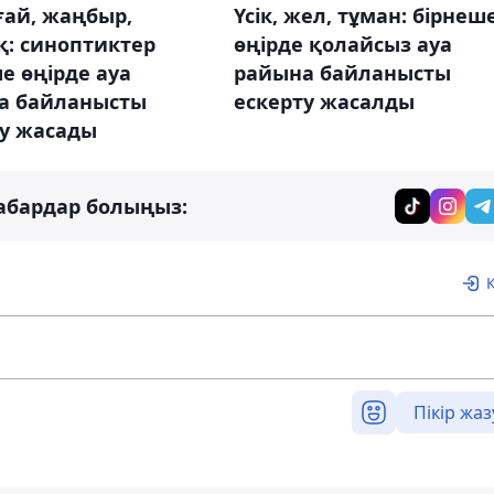
ғай, жаңбыр,
Үсік, жел, тұман: бірнеш
қ: синоптиктер
өңірде қолайсыз ауа
е өңірде ауа
райына байланысты
а байланысты
ескерту жасалды
ту жасады
абардар болыңыз:
Пікір жаз