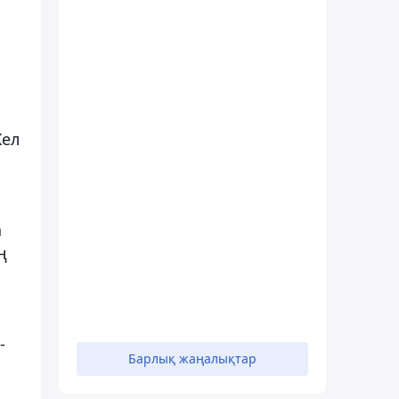
Жел
а
ң
-
Барлық жаңалықтар