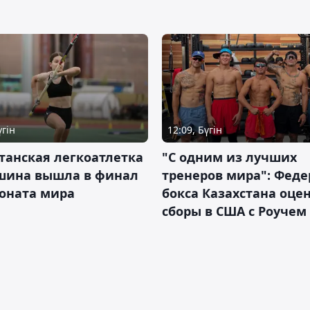
үгін
12:09, Бүгін
танская легкоатлетка
"С одним из лучших
шина вышла в финал
тренеров мира": Фед
оната мира
бокса Казахстана оце
сборы в США с Роучем