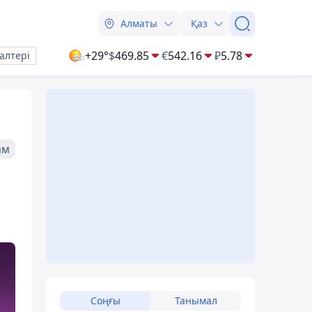
Алматы
Қаз
+29°
$
469.85
€
542.16
₽
5.78
алтері
ам
Соңғы
Танымал