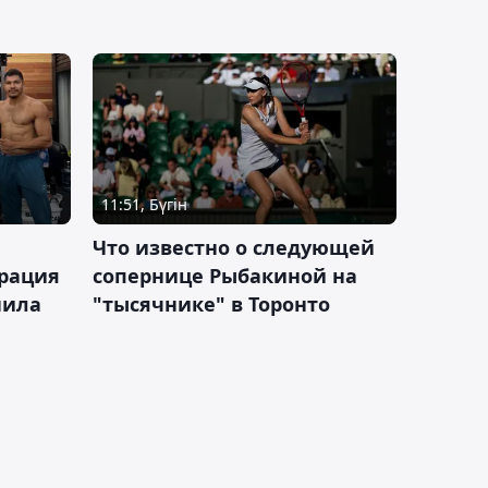
11:51, Бүгін
Что известно о следующей
ерация
сопернице Рыбакиной на
нила
"тысячнике" в Торонто