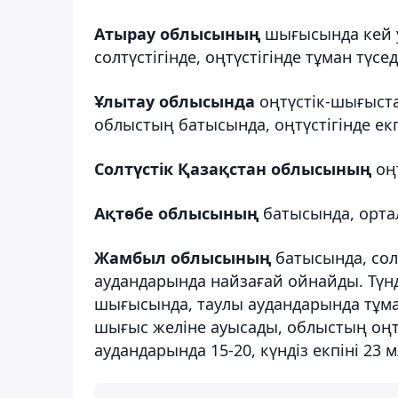
Атырау облысының
шығысында кей 
солтүстігінде, оңтүстігінде тұман түсед
Ұлытау облысында
оңтүстік-шығыста
облыстың батысында, оңтүстігінде екпі
Солтүстік Қазақстан облысының
оң
Ақтөбе облысының
батысында, орт
Жамбыл облысының
батысында, солтү
аудандарында найзағай ойнайды. Түн
шығысында, таулы аудандарында тұман 
шығыс желіне ауысады, облыстың оңт
аудандарында 15-20, күндіз екпіні 23 