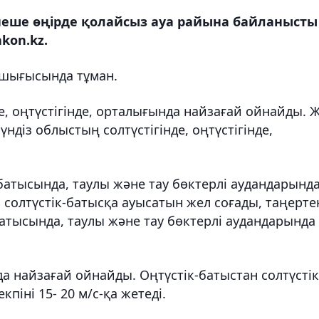
рнеше өңірде қолайсыз ауа райына байланысты
kon.kz.
, шығысында тұман.
е, оңтүстігінде, орталығында найзағай ойнайды. 
үндіз облыстың солтүстігінде, оңтүстігінде,
, батысында, таулы және тау бөктерлі аудандарынд
 солтүстік-батысқа ауысатын жел соғады, таңерте
батысында, таулы және тау бөктерлі аудандарында
а найзағай ойнайды. Оңтүстік-батыстан солтүстік
піні 15- 20 м/с-қа жетеді.