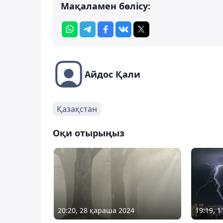
Мақаламен бөлісу:
Айдос Қали
Қазақстан
Оқи отырыңыз
20:20, 28 қараша 2024
19:19, 