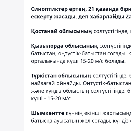
Синоптиктер ертең, 21 қазанда бі
ескерту жасады, деп хабарлайды Za
Қостанай облысының
солтүстігінде
Қызылорда облысының
солтүстігінд
батыстан, оңтүстік-батыстан соғады, к
орталығында күші 15-20 м/с болады.
Түркістан облысының
солтүстігінде
найзағай ойнайды. Оңтүстік-батыстан
және күндіз облыстың солтүстігінде, 
күші - 15-20 м/с.
Шымкентте
күннің екінші жартысынд
батысқа ауысатын жел соғады, күндіз ек