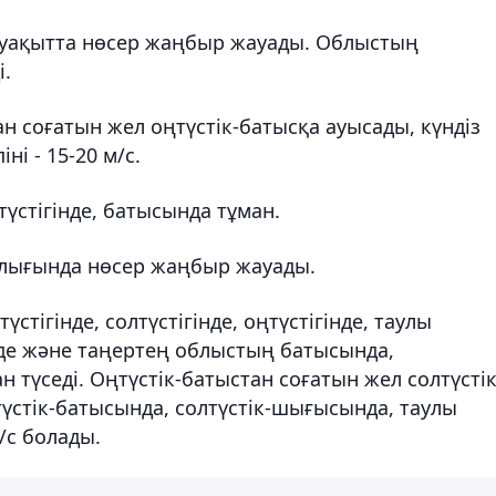
уақытта нөсер жаңбыр жауады. Облыстың
і.
н соғатын жел оңтүстік-батысқа ауысады, күндіз
ні - 15-20 м/с.
түстігінде, батысында тұман.
алығында нөсер жаңбыр жауады.
стігінде, солтүстігінде, оңтүстігінде, таулы
де және таңертең облыстың батысында,
түседі. Оңтүстік-батыстан соғатын жел солтүстік
үстік-батысында, солтүстік-шығысында, таулы
м/с болады.