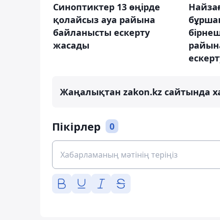
Синоптиктер 13 өңірде
Найза
қолайсыз ауа райына
бұрша
байланысты ескерту
бірнеш
жасады
райын
ескер
Жаңалықтан zakon.kz сайтында х
Пікірлер
0