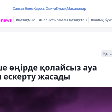
Саясат
Әлем
Қаржы
Оқиға
Құқық
Мақалалар
#Қазақмыс
#Салыстырмалы Қазақстан
#Халық бухг
Қоғ
е өңірде қолайсыз ауа
 ескерту жасады