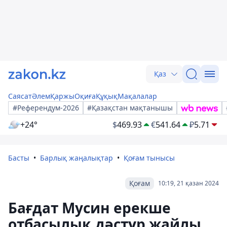
Қаз
Саясат
Әлем
Қаржы
Оқиға
Құқық
Мақалалар
#Референдум-2026
#Қазақстан мақтанышы
+24°
$
469.93
€
541.64
₽
5.71
Басты
Барлық жаңалықтар
Қоғам тынысы
Қоғам
10:19, 21 қазан 2024
Бағдат Мусин ерекше
отбасылық дәстүр жайлы