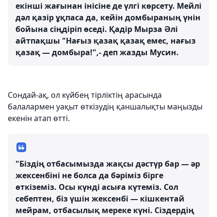
екінші жағынан інісіне де үлгі көрсету. Мейлі
дәл қазір ұқпаса да, кейін домбыраның үнін
бойына сіңдіріп өседі. Қадір Мырза Әлі
айтпақшы "Нағыз қазақ қазақ емес, нағыз
қазақ — домбыра!",- деп жазды Мусин.
Сондай-ақ, ол күйбең тірліктің арасында
балалармен уақыт өткізудің қаншалықты маңызды
екенін атап өтті.
"Біздің отбасымызда жақсы дәстүр бар — әр
жексенбіні не болса да бәріміз бірге
өткіземіз. Осы күнді асыға күтеміз. Сол
себептен, біз үшін жексенбі — кішкентай
мейрам, отбасылық мереке күні. Сіздердің