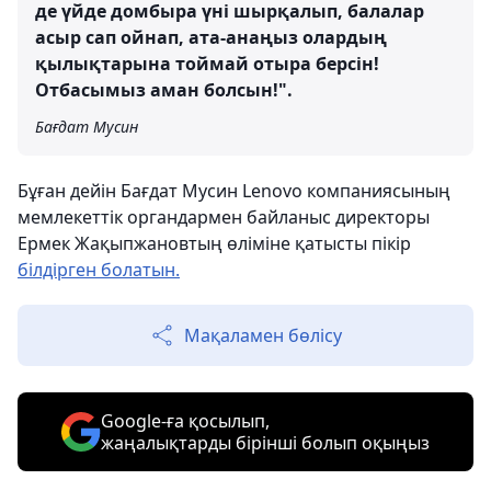
де үйде домбыра үні шырқалып, балалар
асыр сап ойнап, ата-анаңыз олардың
қылықтарына тоймай отыра берсін!
Отбасымыз аман болсын!".
Бағдат Мусин
Бұған дейін Бағдат Мусин Lenovo компаниясының
мемлекеттік органдармен байланыс директоры
Ермек Жақыпжановтың өліміне қатысты пікір
білдірген болатын.
Мақаламен бөлісу
Google-ға қосылып,
жаңалықтарды бірінші болып оқыңыз