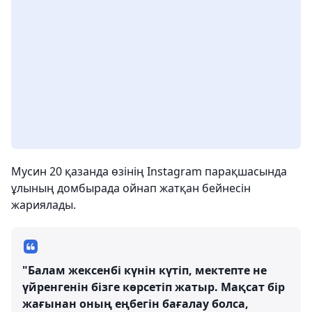
Мусин 20 қазанда өзінің Instagram парақшасында
ұлының домбырада ойнап жатқан бейнесін
жариялады.
"Балам жексенбі күнін күтіп, мектепте не
үйренгенін бізге көрсетіп жатыр. Мақсат бір
жағынан оның еңбегін бағалау болса,