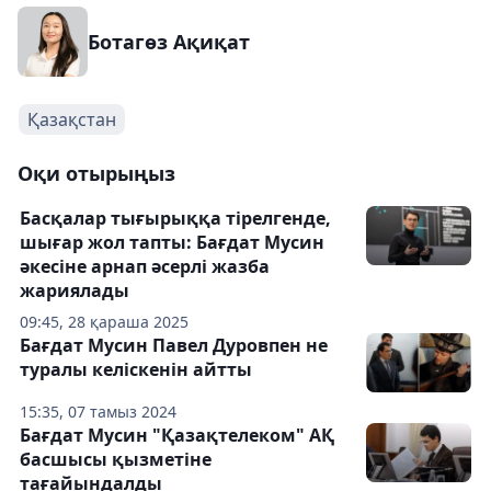
Ботагөз Ақиқат
Қазақстан
Оқи отырыңыз
Басқалар тығырыққа тірелгенде,
шығар жол тапты: Бағдат Мусин
әкесіне арнап әсерлі жазба
жариялады
09:45, 28 қараша 2025
Бағдат Мусин Павел Дуровпен не
туралы келіскенін айтты
15:35, 07 тамыз 2024
Бағдат Мусин "Қазақтелеком" АҚ
басшысы қызметіне
тағайындалды