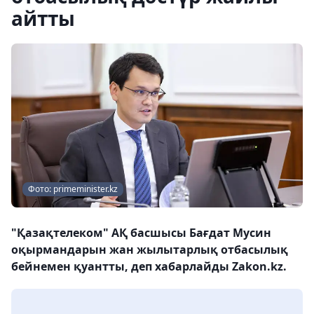
айтты
Фото: primeminister.kz
"Қазақтелеком" АҚ басшысы Бағдат Мусин
оқырмандарын жан жылытарлық отбасылық
бейнемен қуантты, деп хабарлайды Zakon.kz.