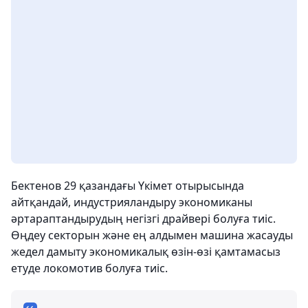
Бектенов 29 қазандағы Үкімет отырысында
айтқандай, индустрияландыру экономиканы
әртараптандырудың негізгі драйвері болуға тиіс.
Өңдеу секторын және ең алдымен машина жасауды
жедел дамыту экономикалық өзін-өзі қамтамасыз
етуде локомотив болуға тиіс.