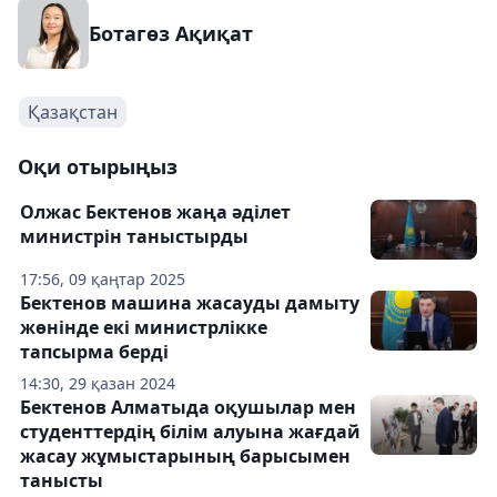
Ботагөз Ақиқат
Қазақстан
Оқи отырыңыз
Олжас Бектенов жаңа әділет
министрін таныстырды
17:56, 09 қаңтар 2025
Бектенов машина жасауды дамыту
жөнінде екі министрлікке
тапсырма берді
14:30, 29 қазан 2024
Бектенов Алматыда оқушылар мен
студенттердің білім алуына жағдай
жасау жұмыстарының барысымен
танысты