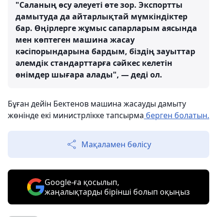
"Саланың өсу әлеуеті өте зор. Экспортты
дамытуда да айтарлықтай мүмкіндіктер
бар. Өңірлерге жұмыс сапарларым аясында
мен көптеген машина жасау
кәсіпорындарына бардым, біздің зауыттар
әлемдік стандарттарға сәйкес келетін
өнімдер шығара алады", — деді ол.
Бұған дейін Бектенов машина жасауды дамыту
жөнінде екі министрлікке тапсырма
берген болатын.
Мақаламен бөлісу
Google-ға қосылып,
жаңалықтарды бірінші болып оқыңыз