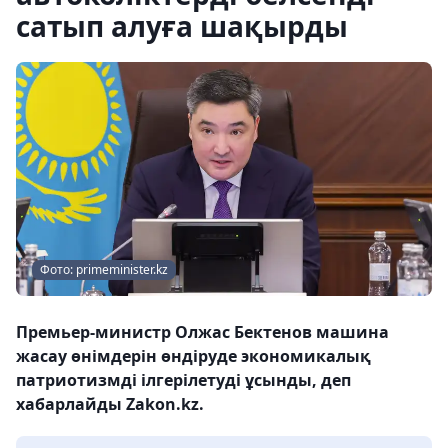
сатып алуға шақырды
Фото: primeminister.kz
Премьер-министр Олжас Бектенов машина
жасау өнімдерін өндіруде экономикалық
патриотизмді ілгерілетуді ұсынды, деп
хабарлайды Zakon.kz.