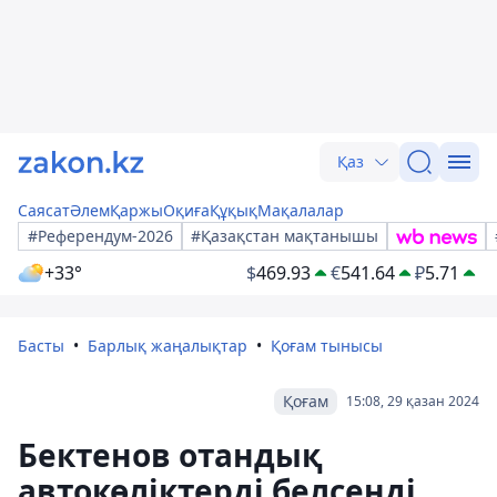
Қаз
Саясат
Әлем
Қаржы
Оқиға
Құқық
Мақалалар
#Референдум-2026
#Қазақстан мақтанышы
+33°
$
469.93
€
541.64
₽
5.71
Басты
Барлық жаңалықтар
Қоғам тынысы
Қоғам
15:08, 29 қазан 2024
Бектенов отандық
автокөліктерді белсенді