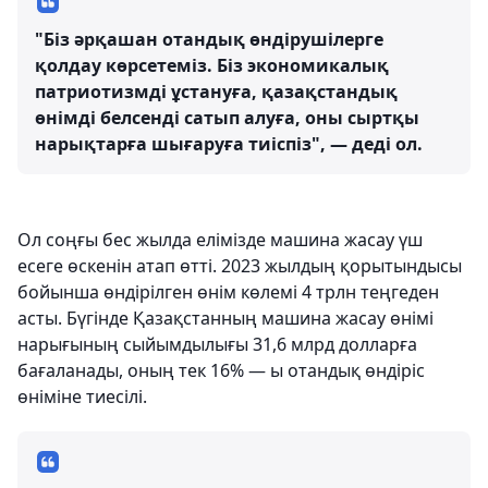
"Біз әрқашан отандық өндірушілерге
қолдау көрсетеміз. Біз экономикалық
патриотизмді ұстануға, қазақстандық
өнімді белсенді сатып алуға, оны сыртқы
нарықтарға шығаруға тиіспіз", — деді ол.
Ол соңғы бес жылда елімізде машина жасау үш
есеге өскенін атап өтті. 2023 жылдың қорытындысы
бойынша өндірілген өнім көлемі 4 трлн теңгеден
асты. Бүгінде Қазақстанның машина жасау өнімі
нарығының сыйымдылығы 31,6 млрд долларға
бағаланады, оның тек 16% — ы отандық өндіріс
өніміне тиесілі.