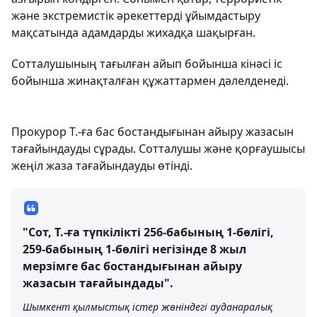
және экстремистік әрекеттерді ұйымдастыру
мақсатында адамдарды жихадқа шақырған.
Сотталушының тағылған айып бойынша кінәсі іс
бойынша жинақталған құжаттармен дәлелденеді.
Прокурор Т.-ға бас бостандығынан айыру жазасын
тағайындауды сұрады. Сотталушы және қорғаушысы
жеңіл жаза тағайындауды өтінді.
"Сот, Т.-ға түпкілікті 256-бабының 1-бөлігі,
259-бабының 1-бөлігі негізінде 8 жыл
мерзімге бас бостандығынан айыру
жазасын тағайындады".
Шымкент қылмыстық істер жөніндегі ауданаралық