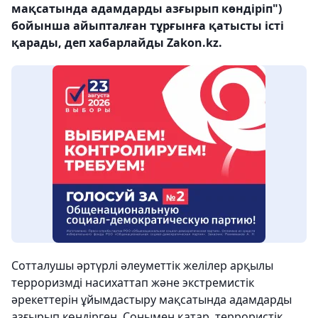
мақсатында адамдарды азғырып көндіріп")
бойынша айыпталған тұрғынға қатысты істі
қарады, деп хабарлайды Zakon.kz.
Сотталушы әртүрлі әлеуметтік желілер арқылы
терроризмді насихаттап және экстремистік
әрекеттерін ұйымдастыру мақсатында адамдарды
азғырып көндірген. Сонымен қатар, террористік