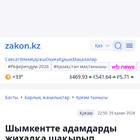
Қаз
Саясат
Әлем
Қаржы
Оқиға
Құқық
Мақалалар
#Референдум-2026
#Қазақстан мақтанышы
+33°
$
469.93
€
541.64
₽
5.71
Басты
Барлық жаңалықтар
Қоғам тынысы
Қоғам
22:50, 29 қазан 2024
Шымкентте адамдарды
жихадқа шақырып,