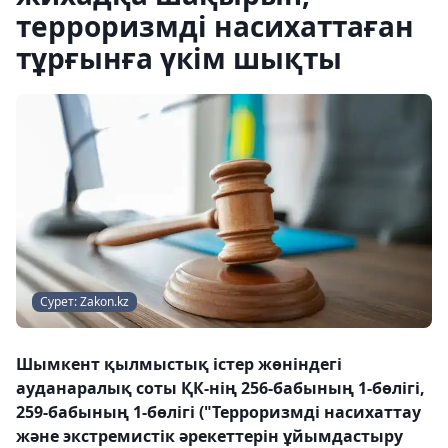
терроризмді насихаттаған
тұрғынға үкім шықты
Сурет: Zakon.kz
Шымкент қылмыстық істер жөніндегі
ауданаралық соты ҚК-нің 256-бабының 1-бөлігі,
259-бабының 1-бөлігі ("Терроризмді насихаттау
және экстремистік әрекеттерін ұйымдастыру