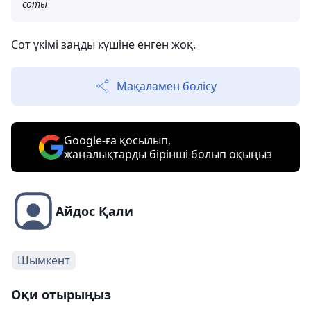
соты
Сот үкімі заңды күшіне енген жоқ.
Мақаламен бөлісу
Google-ға қосылып,
жаңалықтарды бірінші болып оқыңыз
Айдос Қали
Шымкент
Оқи отырыңыз