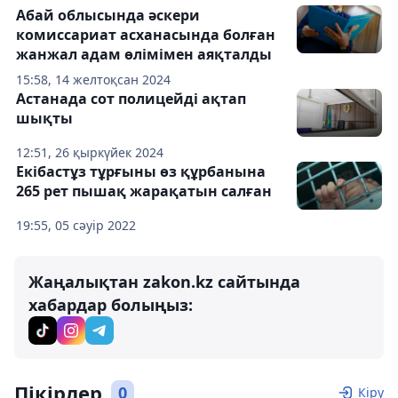
Абай облысында әскери
комиссариат асханасында болған
жанжал адам өлімімен аяқталды
15:58, 14 желтоқсан 2024
Астанада сот полицейді ақтап
шықты
12:51, 26 қыркүйек 2024
Екібастұз тұрғыны өз құрбанына
265 рет пышақ жарақатын салған
19:55, 05 сәуір 2022
Жаңалықтан zakon.kz сайтында
хабардар болыңыз:
Пікірлер
0
Кіру