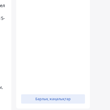
жел
15-
ы,
Барлық жаңалықтар