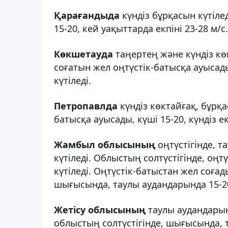
Қарағандыда
күндіз бұрқасын күтілед
15-20, кей уақыттарда екпіні 23-28 м/с.
Көкшетауда
таңертең және күндіз кө
соғатын жел оңтүстік-батысқа ауысады,
күтіледі.
Петропавлда
күндіз көктайғақ, бұрқа
батысқа ауысады, күші 15-20, күндіз ек
Жамбыл облысының
оңтүстігінде, 
күтіледі. Облыстың солтүстігінде, оңт
күтіледі. Оңтүстік-батыстан жел соғад
шығысында, таулы аудандарында 15-20, 
Жетісу облысының
таулы аудандарын
облыстың солтүстігінде, шығысында, т