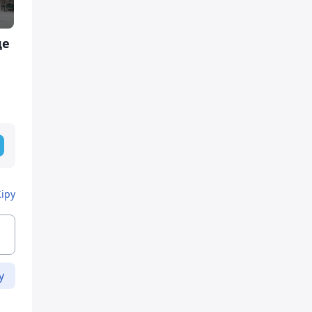
де
Кіру
у