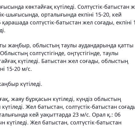
ғысында көктайғақ күтіледі. Солтүстік-батыстан 
ік-шығысында, орталығында екпіні 15-20, кей
06 қарашада солтүстік-батыстан жел соғады, екпіні 
ді.
тты жаңбыр, облыстың таулы аудандарында қатты
Облыстың солтүстігінде, оңтүстігінде, таулы
айғақ күтіледі. Батыстан жел соғады, облыстың
і 15-20 м/с.
жаңбыр күтіледі.
ақ, жаяу бұрқасын күтіледі, күндіз облыстың
үтіледі. Жел батыстан, солтүстік-батыстан соғад
талығында кей уақыттарда 23 м/с. Орал қ.: 06
н күтіледі. Жел батыстан, солтүстік-батыстан