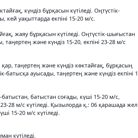
ктайғақ, күндіз бұрқасын күтіледі. Оңтүстік-
 кей уақыттарда екпіні 15-20 м/с.
йғақ, жаяу бұрқасын күтіледі. Оңтүстік-шығыстан
 таңертең және күндіз 15-20, екпіні 23-28 м/с
 қар, таңертең және күндіз көктайғақ, бұрқасың
ік-батысқа ауысады, таңертең және күндіз екпіні 1
-батыстан, батыстан соғады, күші 15-20 м/с,
23-28 м/с күтіледі. Қызылорда қ.: 06 қарашада жел
ші 15-20 м/с күтіледі.
ұман күтіледі.