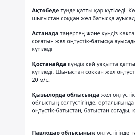
Ақтөбеде
түнде қатты қар күтіледі. Кө
шығыстан соққан жел батысқа ауысады,
Астанада
таңертең және күндіз көкта
соғатын жел оңтүстік-батысқа ауысады,
күтіледі
Қостанайда
күндіз кей уақытта қатты
күтіледі. Шығыстан соққан жел оңтүст
20 м/с.
Қызылорда облысында
жел оңтүстік
облыстың солтүстігінде, орталығында 
оңтүстік-батыстан, батыстан соғады, кү
Павлодар облысының
оңтүстігінде т