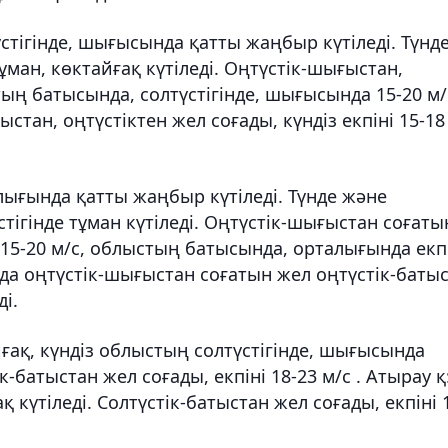
стігінде, шығысында қатты жаңбыр күтіледі. Түнд
ман, көктайғақ күтіледі. Оңтүстік-шығыстан,
тың батысында, солтүстігінде, шығысында 15-20 м/
стан, оңтүстіктен жел соғады, күндіз екпіні 15-18
алығында қатты жаңбыр күтіледі. Түнде және
ігінде тұман күтіледі. Оңтүстік-шығыстан соғаты
 15-20 м/с, облыстың батысында, орталығында екп
шада оңтүстік-шығыстан соғатын жел оңтүстік-баты
ді.
ғақ, күндіз облыстың солтүстігінде, шығысында
к-батыстан жел соғады, екпіні 18-23 м/с . Атырау қ
 күтіледі. Солтүстік-батыстан жел соғады, екпіні 