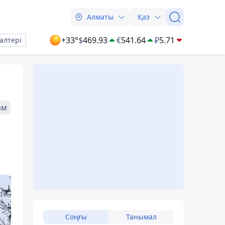
Алматы
Қаз
+33°
$
469.93
€
541.64
₽
5.71
алтері
ам
Соңғы
Танымал