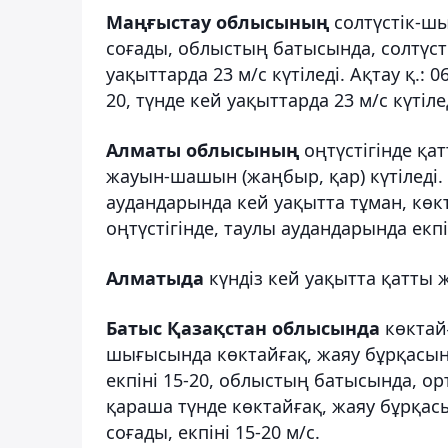
Маңғыстау облысының
солтүстік-шы
соғады, облыстың батысында, солтүст
уақыттарда 23 м/с күтіледі. Ақтау қ.: 
20, түнде кей уақыттарда 23 м/с күтіле
Алматы облысының
оңтүстігінде қа
жауын-шашын (жаңбыр, қар) күтіледі. 
аудандарында кей уақытта тұман, көкт
оңтүстігінде, таулы аудандарында екпін
Алматыда
күндіз кей уақытта қатты 
Батыс Қазақстан облысында
көктайғ
шығысында көктайғақ, жаяу бұрқасын к
екпіні 15-20, облыстың батысында, ор
қараша түнде көктайғақ, жаяу бұрқасы
соғады, екпіні 15-20 м/с.