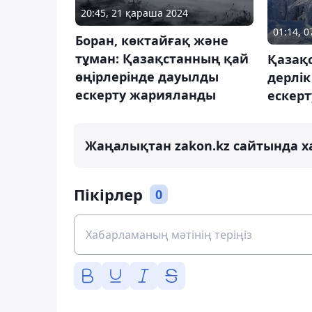
20:45, 21 қараша 2024
01:14, 
Боран, көктайғақ және
тұман: Қазақстанның қай
Қазақ
өңірлерінде дауылды
дерлік
ескерту жарияланды
ескер
Жаңалықтан zakon.kz сайтында х
Пікірлер
0