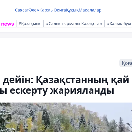
Саясат
Әлем
Қаржы
Оқиға
Құқық
Мақалалар
#Қазақмыс
#Салыстырмалы Қазақстан
#Халық бухг
Қоғ
 дейін: Қазақстанның қай
ды ескерту жарияланды