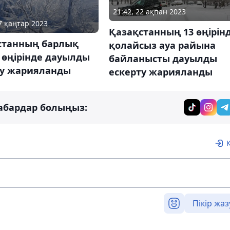
21:42, 22 ақпан 2023
07 қаңтар 2023
Қазақстанның 13 өңірін
станның барлық
қолайсыз ауа райына
 өңірінде дауылды
байланысты дауылды
ту жарияланды
ескерту жарияланды
абардар болыңыз:
Пікір жаз