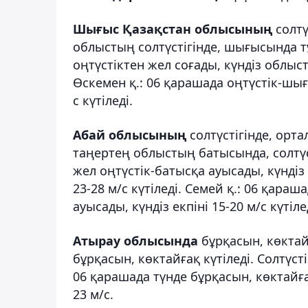
Шығыс Қазақстан облысының
солтү
облыстың солтүстігінде, шығысында тұ
оңтүстіктен жел соғады, күндіз облыс
Өскемен қ.: 06 қарашада оңтүстік-шығы
с күтіледі.
Абай облысының
солтүстігінде, орт
таңертең облыстың батысында, солтүст
жел оңтүстік-батысқа ауысады, күндіз
23-28 м/с күтіледі. Семей қ.: 06 қара
ауысады, күндіз екпіні 15-20 м/с күтіле
Атырау облысында
бұрқасын, көктай
бұрқасын, көктайғақ күтіледі. Солтүсті
06 қарашада түнде бұрқасын, көктайғақ
23 м/с.