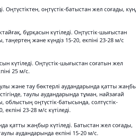
і. Оңтүстіктен, оңтүстік-батыстан жел соғады, күн
ктайғақ, бұрқасын күтіледі. Оңтүстік-шығыстан
 таңертең және күндіз 15-20, екпіні 23-28 м/с
сын күтіледі. Оңтүстік-шығыстан соғатын жел
піні 25 м/с.
таулы және тау бөктерлі аудандарында қатты жаңб
үстігінде, таулы аудандарында тұман, найзағай
ы, облыстың оңтүстік-батысында, солтүстік-
екпіні 23-28 м/с күтіледі.
да қатты жаңбыр күтіледі. Батыстан жел соғады,
аулы аудандарында екпіні 15-20 м/с.