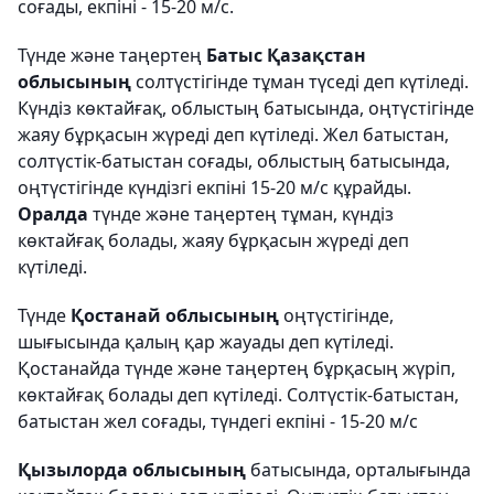
соғады, екпіні - 15-20 м/с.
Түнде және таңертең
Батыс Қазақстан
облысының
солтүстігінде тұман түседі деп күтіледі.
Күндіз көктайғақ, облыстың батысында, оңтүстігінде
жаяу бұрқасын жүреді деп күтіледі. Жел батыстан,
солтүстік-батыстан соғады, облыстың батысында,
оңтүстігінде күндізгі екпіні 15-20 м/с құрайды.
Оралда
түнде және таңертең тұман, күндіз
көктайғақ болады, жаяу бұрқасын жүреді деп
күтіледі.
Түнде
Қостанай облысының
оңтүстігінде,
шығысында қалың қар жауады деп күтіледі.
Қостанайда түнде және таңертең бұрқасың жүріп,
көктайғақ болады деп күтіледі. Солтүстік-батыстан,
батыстан жел соғады, түндегі екпіні - 15-20 м/с
Қызылорда облысының
батысында, орталығында