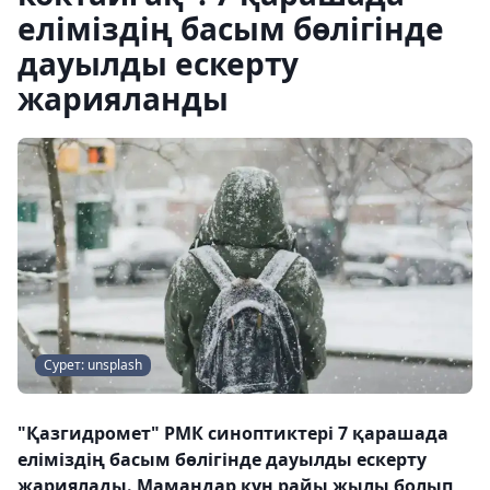
еліміздің басым бөлігінде
дауылды ескерту
жарияланды
Сурет: unsplash
"Қазгидромет" РМК синоптиктері 7 қарашада
еліміздің басым бөлігінде дауылды ескерту
жариялады. Мамандар күн райы жылы болып