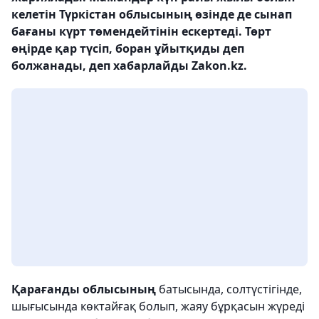
келетін Түркістан облысының өзінде де сынап
бағаны күрт төмендейтінін ескертеді. Төрт
өңірде қар түсіп, боран ұйытқиды деп
болжанады, деп хабарлайды Zakon.kz.
Қарағанды облысының
батысында, солтүстігінде,
шығысында көктайғақ болып, жаяу бұрқасын жүреді