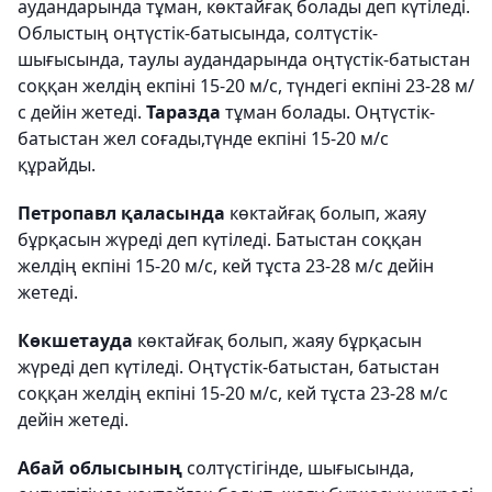
аудандарында тұман, көктайғақ болады деп күтіледі.
Облыстың оңтүстік-батысында, солтүстік-
шығысында, таулы аудандарында оңтүстік-батыстан
соққан желдің екпіні 15-20 м/с, түндегі екпіні 23-28 м/
с дейін жетеді.
Таразда
тұман болады. Оңтүстік-
батыстан жел соғады,түнде екпіні 15-20 м/с
құрайды.
Петропавл қаласында
көктайғақ болып, жаяу
бұрқасын жүреді деп күтіледі. Батыстан соққан
желдің екпіні 15-20 м/с, кей тұста 23-28 м/с дейін
жетеді.
Көкшетауда
көктайғақ болып, жаяу бұрқасын
жүреді деп күтіледі. Оңтүстік-батыстан, батыстан
соққан желдің екпіні 15-20 м/с, кей тұста 23-28 м/с
дейін жетеді.
Абай облысының
солтүстігінде, шығысында,