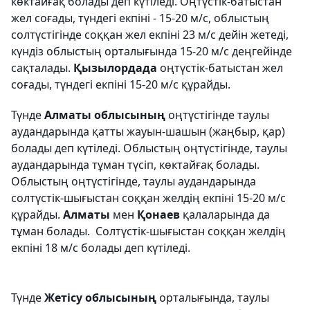
көктайғақ болады деп күтіледі. Оңтүстік-батыстан
жел соғады, түндегі екпіні - 15-20 м/с, облыстың
солтүстігінде соққан жел екпіні 23 м/с дейін жетеді,
күндіз облыстың орталығында 15-20 м/с деңгейінде
сақталады.
Қызылордада
оңтүстік-батыстан жел
соғады, түндегі екпіні 15-20 м/с құрайды.
Түнде
Алматы облысының
оңтүстігінде таулы
аудандарында қатты жауын-шашын (жаңбыр, қар)
болады деп күтіледі. Облыстың оңтүстігінде, таулы
аудандарында тұман түсіп, көктайғақ болады.
Облыстың оңтүстігінде, таулы аудандарында
солтүстік-шығыстан соққан желдің екпіні 15-20 м/с
құрайды.
Алматы
мен
Қонаев
қалаларында да
тұман болады. Солтүстік-шығыстан соққан желдің
екпіні 18 м/с болады деп күтіледі.
Түнде
Жетісу облысының
орталығында, таулы