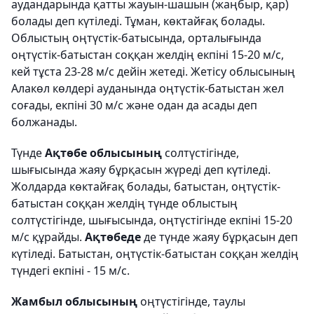
аудандарында қатты жауын-шашын (жаңбыр, қар)
болады деп күтіледі. Тұман, көктайғақ болады.
Облыстың оңтүстік-батысында, орталығында
оңтүстік-батыстан соққан желдің екпіні 15-20 м/с,
кей тұста 23-28 м/с дейін жетеді. Жетісу облысының
Алакөл көлдері ауданында оңтүстік-батыстан жел
соғады, екпіні 30 м/с және одан да асады деп
болжанады.
Түнде
Ақтөбе облысының
солтүстігінде,
шығысында жаяу бұрқасын жүреді деп күтіледі.
Жолдарда көктайғақ болады, батыстан, оңтүстік-
батыстан соққан желдің түнде облыстың
солтүстігінде, шығысында, оңтүстігінде екпіні 15-20
м/с құрайды.
Ақтөбеде
де түнде жаяу бұрқасын деп
күтіледі. Батыстан, оңтүстік-батыстан соққан желдің
түндегі екпіні - 15 м/с.
Жамбыл облысының
оңтүстігінде, таулы