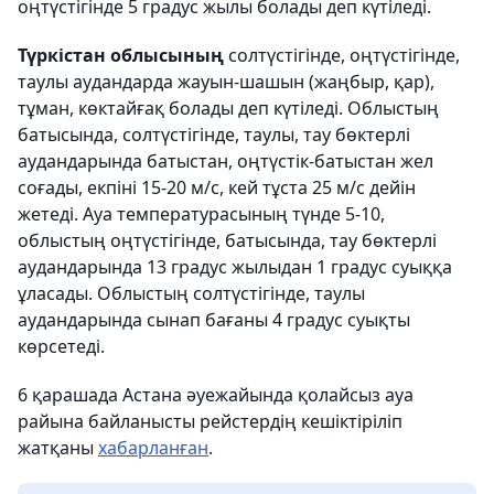
оңтүстігінде 5 градус жылы болады деп күтіледі.
Түркістан облысының
солтүстігінде, оңтүстігінде,
таулы аудандарда жауын-шашын (жаңбыр, қар),
тұман, көктайғақ болады деп күтіледі. Облыстың
батысында, солтүстігінде, таулы, тау бөктерлі
аудандарында батыстан, оңтүстік-батыстан жел
соғады, екпіні 15-20 м/с, кей тұста 25 м/с дейін
жетеді. Ауа температурасының түнде 5-10,
облыстың оңтүстігінде, батысында, тау бөктерлі
аудандарында 13 градус жылыдан 1 градус суыққа
ұласады. Облыстың солтүстігінде, таулы
аудандарында сынап бағаны 4 градус суықты
көрсетеді.
6 қарашада Астана әуежайында қолайсыз ауа
райына байланысты рейстердің кешіктіріліп
жатқаны
хабарланған
.