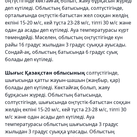
оңтүстігінде көктайғақ болып, жаяу бұрқасын жүреді
деп күтіледі. Облыстың батысында, солтүстігінде,
орталығында оңтүстік-батыстан жел соққан желдің
екпіні 15-20 м/с, кей тұста 23-28 м/с, тіпті 30 м/с және
одан да асады деп күтіледі. Ауа температурасы күрт
төмендейді. Мәселен, облыстың оңтүстігінде күн
райы 16 градус жылыдан 3 градус суыққа ауысады.
Сондай-ақ, облыстың батысында 6 градус суық
болады деп күтіледі.
Шығыс Қазақстан облысының
солтүстігінде,
шығысында қатты жауын-шашын (жаңбыр, қар)
болады деп күтіледі. Көктайғақ болып, жаяу
бұрқасын жүреді. Облыстың батысында,
солтүстігінде, шығысында оңтүстік-батыстан соққан
желдің екпіні 15-20 м/с, кей тұста 23-28 м/с, тіпті 30
м/с және одан асады деп күтіледі. Ауа
температурасы облыстың шығысында 3 градус
жылыдан 3 градус суыққа ұласады. Облыстың