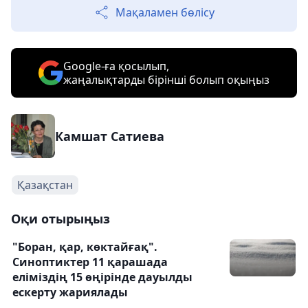
Мақаламен бөлісу
Google-ға қосылып,
жаңалықтарды бірінші болып оқыңыз
Камшат Сатиева
Қазақстан
Оқи отырыңыз
"Боран, қар, көктайғақ".
Синоптиктер 11 қарашада
еліміздің 15 өңірінде дауылды
ескерту жариялады