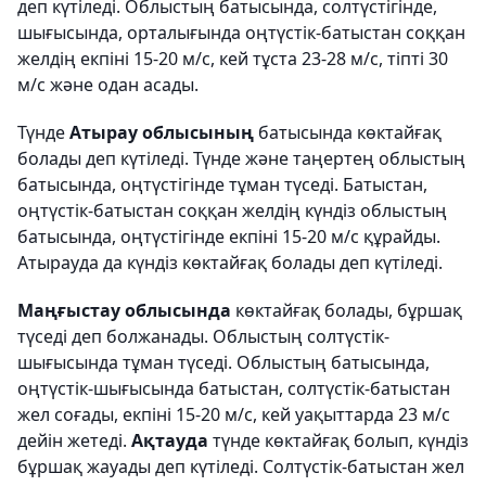
деп күтіледі. Облыстың батысында, солтүстігінде,
шығысында, орталығында оңтүстік-батыстан соққан
желдің екпіні 15-20 м/с, кей тұста 23-28 м/с, тіпті 30
м/с және одан асады.
Түнде
Атырау облысының
батысында көктайғақ
болады деп күтіледі. Түнде және таңертең облыстың
батысында, оңтүстігінде тұман түседі. Батыстан,
оңтүстік-батыстан соққан желдің күндіз облыстың
батысында, оңтүстігінде екпіні 15-20 м/с құрайды.
Атырауда да күндіз көктайғақ болады деп күтіледі.
Маңғыстау облысында
көктайғақ болады, бұршақ
түседі деп болжанады. Облыстың солтүстік-
шығысында тұман түседі. Облыстың батысында,
оңтүстік-шығысында батыстан, солтүстік-батыстан
жел соғады, екпіні 15-20 м/с, кей уақыттарда 23 м/с
дейін жетеді.
Ақтауда
түнде көктайғақ болып, күндіз
бұршақ жауады деп күтіледі. Солтүстік-батыстан жел