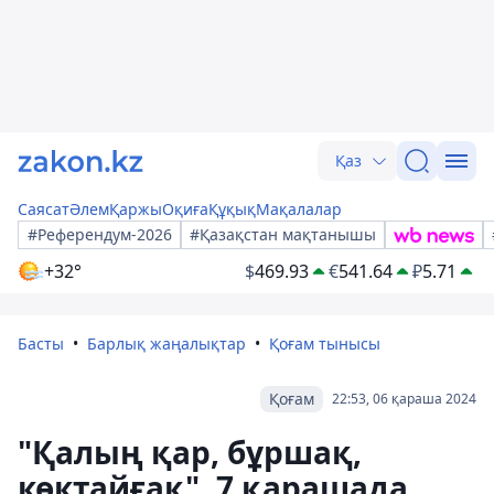
Қаз
Саясат
Әлем
Қаржы
Оқиға
Құқық
Мақалалар
#Референдум-2026
#Қазақстан мақтанышы
+32°
$
469.93
€
541.64
₽
5.71
Басты
Барлық жаңалықтар
Қоғам тынысы
Қоғам
22:53, 06 қараша 2024
"Қалың қар, бұршақ,
көктайғақ". 7 қарашада