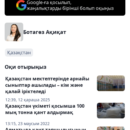
Google-ға қосылып,
жаңалықтарды бірінші болып оқыңыз
Ботагөз Ақиқат
Қазақстан
Оқи отырыңыз
Қазақстан мектептерінде арнайы
сыныптар ашылады – кім және
қалай іріктеледі
12:39, 12 қараша 2025
Қазақстан үкіметі қосымша 100
мың тонна қант алдырмақ
13:15, 23 маусым 2022
Алматыда қант тапшылығының