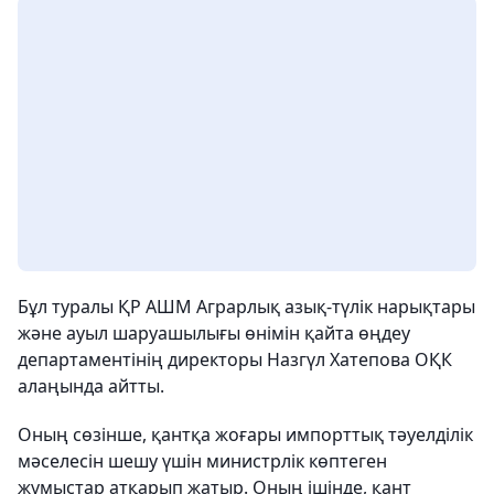
Бұл туралы ҚР АШМ Аграрлық азық-түлік нарықтары
және ауыл шаруашылығы өнімін қайта өңдеу
департаментінің директоры Назгүл Хатепова ОҚК
алаңында айтты.
Оның сөзінше, қантқа жоғары импорттық тәуелділік
мәселесін шешу үшін министрлік көптеген
жұмыстар атқарып жатыр. Оның ішінде, қант