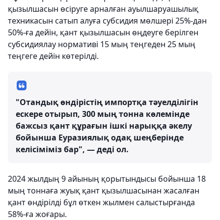
қызылшасын өсіруге арналған ауылшаруашылық
техникасын сатып алуға субсидия мөлшері 25%-дан
50%-ға дейін, қант қызылшасын өңдеуге берілген
субсидиялау нормативі 15 мың теңгеден 25 мың
теңгеге дейін көтерілді.
"Отандық өндірістің импортқа тәуелділігін
ескере отырып, 300 мың тонна көлемінде
бажсыз қант құрағын ішкі нарыққа әкелу
бойынша Еуразиялық одақ шеңберінде
келісіміміз бар", — деді ол.
2024 жылдың 9 айының қорытындысы бойынша 18
мың тоннаға жуық қант қызылшасынан жасалған
қант өндірілді бұл өткен жылмен салыстырғанда
58%-ға жоғары.