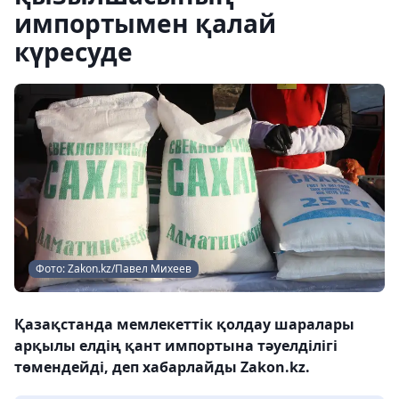
импортымен қалай
күресуде
Фото: Zakon.kz/Павел Михеев
Қазақстанда мемлекеттік қолдау шаралары
арқылы елдің қант импортына тәуелділігі
төмендейді, деп хабарлайды Zakon.kz.