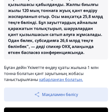
қызылшасы қабылданды. Жалпы биылғы
жылы 120 мың тоннаға жуық қант өндіру
жоспарланып отыр. Осы мақсатқа 25,8 млрд
теңге бөлінді. Бұл зауыттардың айналым
қаражатын толықтырып, шаруалардан
қант қызылшасын сатып алуға жұмсалады.
Одан бөлек, субсидияға 26,6 млрд теңге
бөлінбек", — деді спикер ОКҚ алаңында
өткен баспасөз конференциясында.
Бұған дейін Үкіметте өңдеу қуаты жылына 1 млн
тонна болатын қант зауытының жобасы
таныстырылғаны
хабарланған болатын.
Мақаламен бөлісу