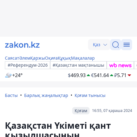
Қаз
Саясат
Әлем
Қаржы
Оқиға
Құқық
Мақалалар
#Референдум-2026
#Қазақстан мақтанышы
+24°
$
469.93
€
541.64
₽
5.71
Басты
Барлық жаңалықтар
Қоғам тынысы
Қоғам
16:55, 07 қараша 2024
Қазақстан Үкіметі қант
қызылшасының