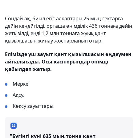
Сондай-ақ, биыл егіс алқаптары 25 мың гектарға
дейін кеңейтілді, орташа өнімділік 436 тоннаға дейін
жеткізілді, енді 1,2 млн тоннаға жуық қант
қызылшасын жинау жоспарланып отыр.
Елімізде үш зауыт қант қызылшасын өңдеумен
айналысады. Осы кәсіпорындар өнімді
қабылдап жатыр.
Мерке,
Ақсу,
Көксу зауыттары.
"Бүгінгі күні 635 мың тонна қант