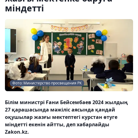
міндетті
Фото: Министерство просвещения РК
Білім министрі Ғани Бейсембаев 2024 жылдың
27 қарашасында мәжіліс аясында қандай
оқушылар жазғы мектептегі курстан өтуге
міндетті екенін айтты, деп хабарлайды
Zakon.kz.