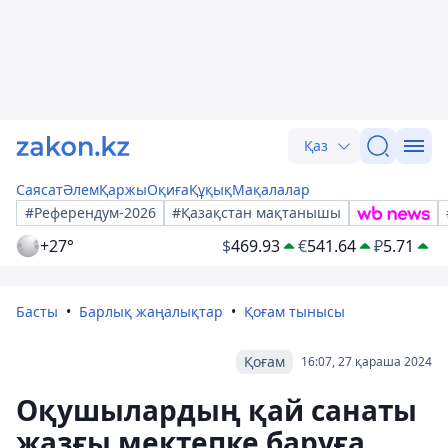
Қаз
Саясат
Әлем
Қаржы
Оқиға
Құқық
Мақалалар
#Референдум-2026
#Қазақстан мақтанышы
+27°
$
469.93
€
541.64
₽
5.71
Басты
Барлық жаңалықтар
Қоғам тынысы
Қоғам
16:07, 27 қараша 2024
Оқушылардың қай санаты
жазғы мектепке баруға