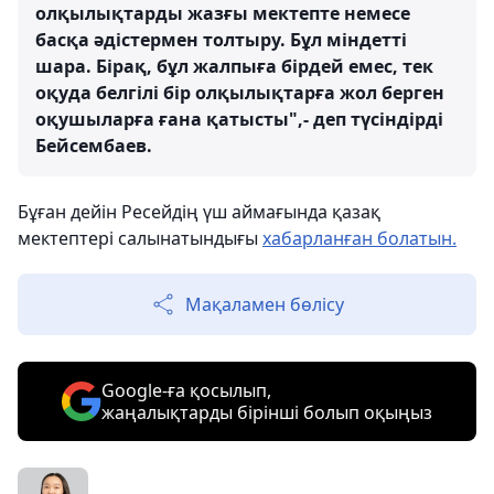
олқылықтарды жазғы мектепте немесе
басқа әдістермен толтыру. Бұл міндетті
шара. Бірақ, бұл жалпыға бірдей емес, тек
оқуда белгілі бір олқылықтарға жол берген
оқушыларға ғана қатысты",- деп түсіндірді
Бейсембаев.
Бұған дейін Ресейдің үш аймағында қазақ
мектептері салынатындығы
хабарланған болатын.
Мақаламен бөлісу
Google-ға қосылып,
жаңалықтарды бірінші болып оқыңыз