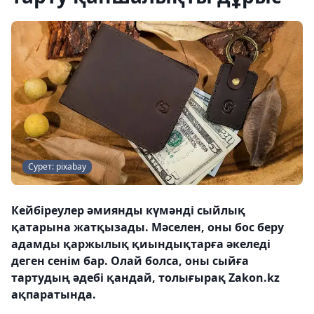
Сурет: pixabay
Кейбіреулер әмиянды күмәнді сыйлық
қатарына жатқызады. Мәселен, оны бос беру
адамды қаржылық қиындықтарға әкеледі
деген сенім бар. Олай болса, оны сыйға
тартудың әдебі қандай, толығырақ Zakon.kz
ақпаратында.