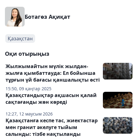
Ботагөз Ақиқат
Қазақстан
Оқи отырыңыз
Жылжымайтын мүлік жылдан-
жылға қымбаттауда: Ел бойынша
тұрғын үй бағасы қаншалықты өсті
15:50, 09 қаңтар 2025
Қазақстандықтар ақшасын қалай
сақтағанды жөн көреді
12:27, 12 маусым 2026
Қазақстанға кеспе тас, жиектастар
мен гранит әкелуге тыйым
салынды: тізбе нақтыланды