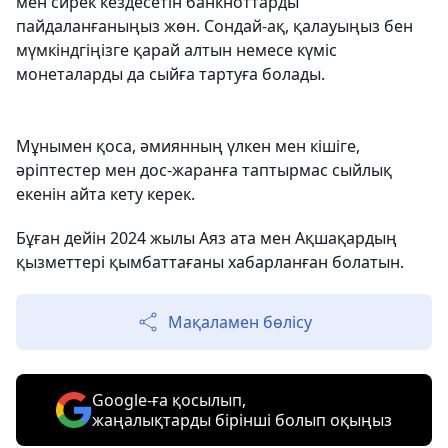
мен сирек кездесетін банкноттарды
пайдаланғаныңыз жөн. Сондай-ақ, қалауыңыз бен
мүмкіндгіңізге қарай алтын немесе күміс
монеталарды да сыйға тартуға болады.
Мұнымен қоса, әмиянның үлкен мен кішіге,
әріптестер мен дос-жаранға таптырмас сыйлық
екенін айта кету керек.
Бұған дейін 2024 жылы Аяз ата мен Ақшақардың
қызметтері қымбаттағаны хабарланған болатын.
Мақаламен бөлісу
Google-ға қосылып,
жаңалықтарды бірінші болып оқыңыз