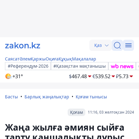
Қаз
Саясат
Әлем
Қаржы
Оқиға
Құқық
Мақалалар
#Референдум-2026
#Қазақстан мақтанышы
+31°
$
467.48
€
539.52
₽
5.73
Басты
Барлық жаңалықтар
Қоғам тынысы
Қоғам
11:16, 03 желтоқсан 2024
Жаңа жылға әмиян сыйға
тарту қаншалықты дұрыс