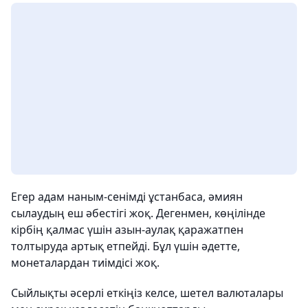
Егер адам наным-сенімді ұстанбаса, әмиян
сылаудың еш әбестігі жоқ. Дегенмен, көңілінде
кірбің қалмас үшін азын-аулақ қаражатпен
толтыруда артық етпейді. Бұл үшін әдетте,
монеталардан тиімдісі жоқ.
Сыйлықты әсерлі еткіңіз келсе, шетел валюталары