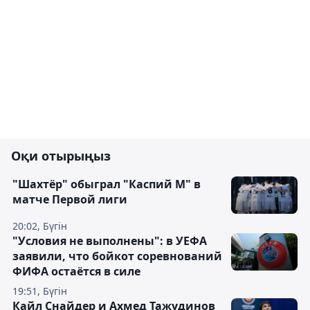
Оқи отырыңыз
"Шахтёр" обыграл "Каспий М" в
матче Первой лиги
20:02, Бүгін
"Условия не выполнены": в УЕФА
заявили, что бойкот соревнований
ФИФА остаётся в силе
19:51, Бүгін
Кайл Снайдер и Ахмед Тажудинов