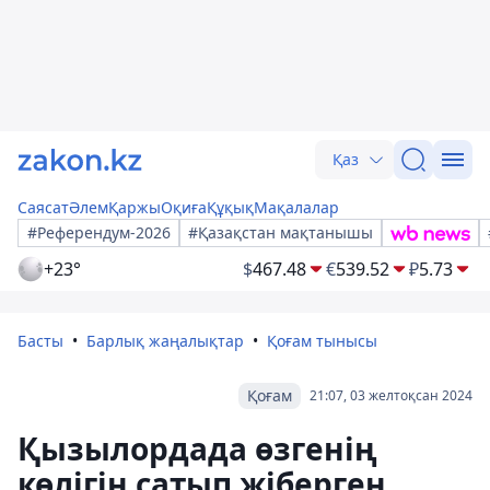
Қаз
Саясат
Әлем
Қаржы
Оқиға
Құқық
Мақалалар
#Референдум-2026
#Қазақстан мақтанышы
+23°
$
467.48
€
539.52
₽
5.73
Басты
Барлық жаңалықтар
Қоғам тынысы
Қоғам
21:07, 03 желтоқсан 2024
Қызылордада өзгенің
көлігін сатып жіберген