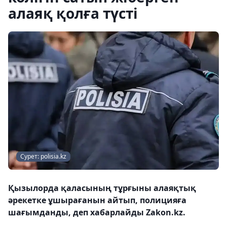
алаяқ қолға түсті
Сурет: polisia.kz
Қызылорда қаласының тұрғыны алаяқтық
әрекетке ұшырағанын айтып, полицияға
шағымданды, деп хабарлайды Zakon.kz.