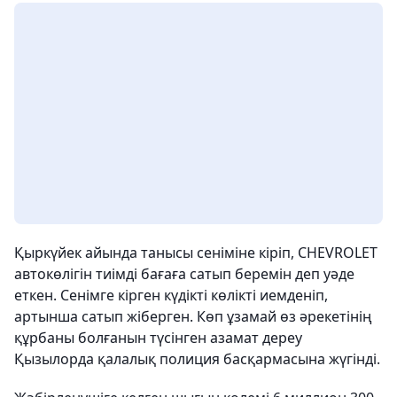
Қыркүйек айында танысы сеніміне кіріп, CHEVROLET
автокөлігін тиімді бағаға сатып беремін деп уәде
еткен. Сенімге кірген күдікті көлікті иемденіп,
артынша сатып жіберген. Көп ұзамай өз әрекетінің
құрбаны болғанын түсінген азамат дереу
Қызылорда қалалық полиция басқармасына жүгінді.