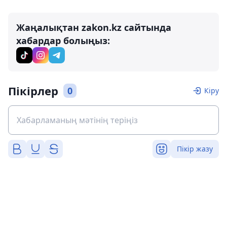
Жаңалықтан zakon.kz сайтында
хабардар болыңыз:
Пікірлер
0
Кіру
Пікір жазу