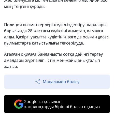
Жәбірленушіге келген шығын көлемі 6 миллион 300
мың теңгені құрады.
Полиция қызметкерлері жедел-іздестіру шаралары
барысында 28 жастағы күдіктіні анықтап, қамауға
алды. Қазіргі уақытта күдіктінің өзге де осыған ұқсас
қылмыстарға қатыстылығы тексерілуде.
Аталған оқиғаға байланысты сотқа дейінгі тергеу
амалдары жүргізіліп, істің мән-жайы анықталып
жатыр.
Мақаламен бөлісу
Google-ға қосылып,
жаңалықтарды бірінші болып оқыңыз