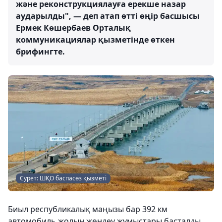
және реконструкциялауға ерекше назар
аударылды", — деп атап өтті өңір басшысы
Ермек Көшербаев Орталық
коммуникациялар қызметінде өткен
брифингте.
Сурет: ШҚО баспасөз қызметі
Биыл республикалық маңызы бар 392 км
автомобиль жолын жөндеу жұмыстары басталды,