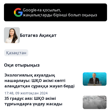
Google-ға қосылып,
жаңалықтарды бірінші болып оқыңыз
Ботагөз Ақиқат
Қазақстан
Оқи отырыңыз
Экологиялық ахуалдың
нашарлауы: ШҚО әкімі көпті
алаңдатқан сұраққа жауап берді
17:48, 09 желтоқсан 2024
35 градус аяз: ШҚО әкімі
тұрғындарға үндеу жасады