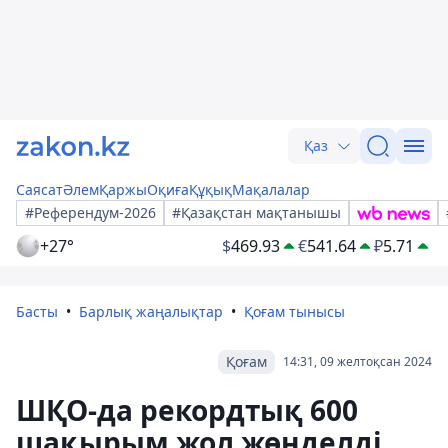
Қаз
Саясат
Әлем
Қаржы
Оқиға
Құқық
Мақалалар
#Референдум-2026
#Қазақстан мақтанышы
+27°
$
469.93
€
541.64
₽
5.71
Басты
Барлық жаңалықтар
Қоғам тынысы
Қоғам
14:31, 09 желтоқсан 2024
ШҚО-да рекордтық 600
шақырым жол жөнделді