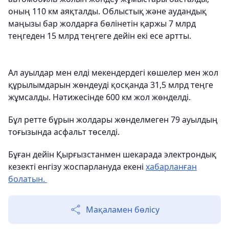
оның 110 км аяқталды. Облыстық және аудандық
маңызы бар жолдарға бөлінетін қаржы 7 млрд
теңгеден 15 млрд теңгеге дейін екі есе артты.
Ал ауылдар мен елді мекендердегі көшелер мен жол
құрылымдарын жөндеуді қосқанда 31,5 млрд теңге
жұмсалды. Нәтижесінде 600 км жол жөнделді.
Бұл ретте бұрын жолдары жөнделмеген 79 ауылдың
тоғызында асфальт төселді.
Бұған дейін Қырғызстанмен шекарада электрондық
кезекті енгізу жоспарлануда екені
хабарланған
болатын.
Мақаламен бөлісу