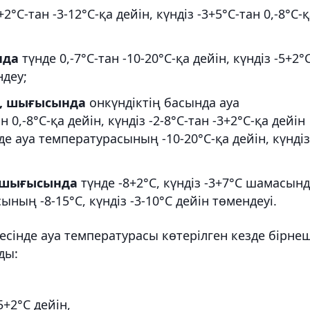
2°С-тан -3-12°С-қа дейін, күндіз -3+5°С-тан 0,-8°С-
нда
түнде 0,-7°С-тан -10-20°С-қа дейін, күндіз -5+2°
ндеу;
да, шығысында
онкүндіктің басында ауа
0,-8°С-қа дейін, күндіз -2-8°С-тан -3+2°С-қа дейін
де ауа температурасының -10-20°С-қа дейін, күндіз
к-шығысында
түнде -8+2°С, күндіз -3+7°С шамасынд
ының -8-15°С, күндіз -3-10°С дейін төмендеуі.
сінде ауа температурасы көтерілген кезде бірне
ды:
5+2°С дейін,