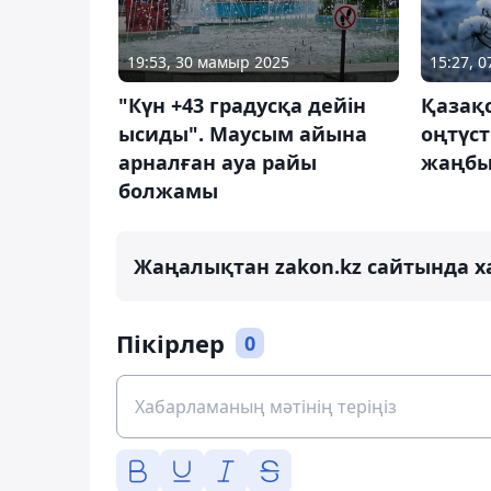
19:53, 30 мамыр 2025
15:27, 
"Күн +43 градусқа дейін
Қазақ
ысиды". Маусым айына
оңтүст
арналған ауа райы
жаңбы
болжамы
Жаңалықтан zakon.kz сайтында х
Пікірлер
0