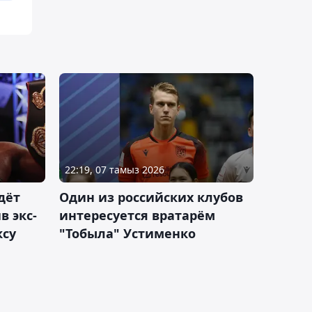
22:19, 07 тамыз 2026
дёт
Один из российских клубов
 экс-
интересуется вратарём
ксу
"Тобыла" Устименко