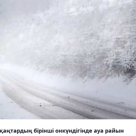
аңтардың бірінші онкүндігінде ауа райын