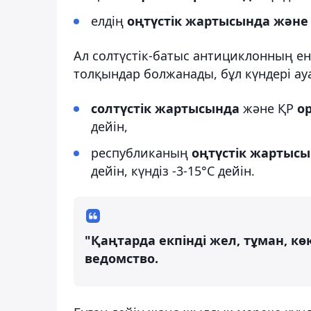
елдің
оңтүстік жартысында және
Ал солтүстік-батыс антициклонның е
толқындар болжанады, бұл күндері ау
солтүстік жартысында
және ҚР
о
дейін,
республиканың
оңтүстік жартысы
дейін, күндіз -3-15°С дейін.
"Қаңтарда екпінді жел, тұман, к
ведомство.