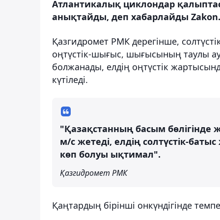
Атлантикалық циклондар қалыптас
анықтайды, деп хабарлайды Zakon.
Қазгидромет РМК дерегінше, солтүсті
оңтүстік-шығыс, шығысының таулы ау
болжанады, елдің оңтүстік жартысы
күтіледі.
"Қазақстанның басым бөлігінде же
м/с жетеді, елдің солтүстік-баты
көп болуы ықтимал".
Қазгидромет РМК
Қаңтардың бірінші онкүндігінде темпе