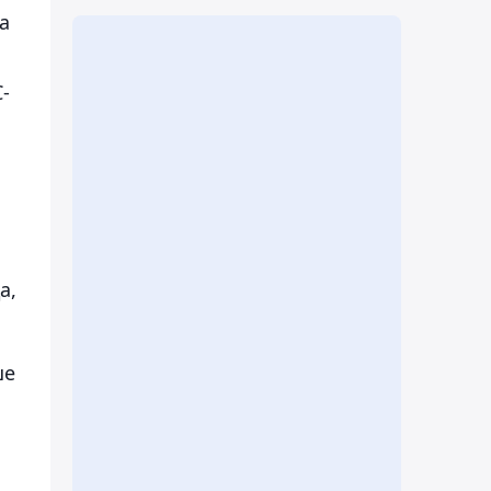
қа
С-
а,
ше