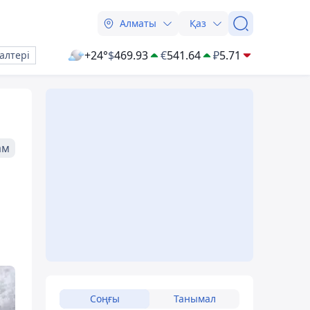
Алматы
Қаз
+24°
$
469.93
€
541.64
₽
5.71
алтері
ам
Соңғы
Танымал