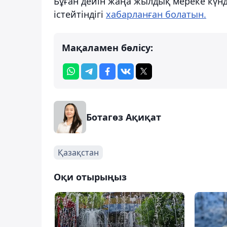
Бұған дейін жаңа жылдық мереке күнд
істейтіндігі
хабарланған болатын.
Мақаламен бөлісу:
Ботагөз Ақиқат
Қазақстан
Оқи отырыңыз