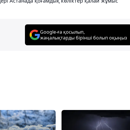
ері Астанада қоғамдық көліктер қалай жұмыс
Google-ға қосылып,
жаңалықтарды бірінші болып оқыңыз