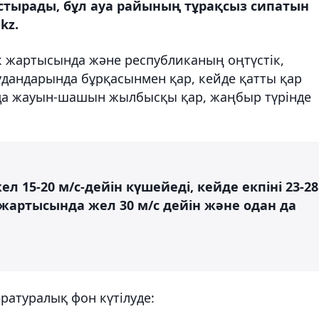
тырады, бұл ауа райының тұрақсыз сипатын
kz.
к жартысында және республиканың оңтүстік,
дандарында бұрқасынмен қар, кейде қатты қар
нда жауын-шашын жылбысқы қар, жаңбыр түрінде
л 15-20 м/с-дейін күшейеді, кейде екпіні 23-28
с жартысында жел 30 м/с дейін және одан да
ратуралық фон күтілуде: