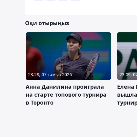
Оқи отырыңыз
23:28, 07 тамыз 2026
23:09, 
Анна Данилина проиграла
Елена 
на старте топового турнира
вышла 
в Торонто
турнир