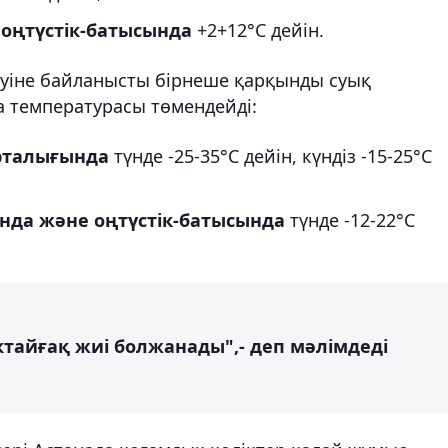
 оңтүстік-батысында
+2+12°С дейін.
нуіне байланысты бірнеше қарқынды суық
а температурасы төмендейді:
рталығында
түнде -25-35°С дейін, күндіз -15-25°С
нда және оңтүстік-батысында
түнде -12-22°С
өктайғақ жиі болжанады",- деп мәлімдеді