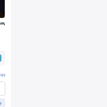
ың
Кіру
у