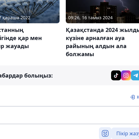
09:26, 16 тамыз 2024
07 қараша 2022
Қазақстанда 2024 жылд
станның
күзіне арналған ауа
ігінде қар мен
райының алдын ала
р жауады
болжамы
абардар болыңыз:
Пікір жаз