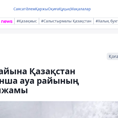
Саясат
Әлем
Қаржы
Оқиға
Құқық
Мақалалар
#Қазақмыс
#Салыстырмалы Қазақстан
#Халық бухг
Қоғ
 айына Қазақстан
нша ауа райының
олжамы