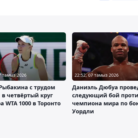
07 тамыз 2026
22:52, 07 тамыз 2026
Рыбакина с трудом
Даниэль Дюбуа прове
в четвёртый круг
следующий бой против
а WTA 1000 в Торонто
чемпиона мира по бо
Уордли