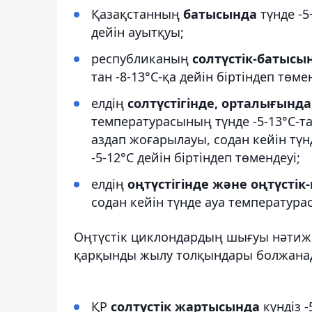
Қазақстанның
батысында
түнде -5+
дейін ауытқуы;
республиканың
солтүстік-батысы
тан -8-13°С-қа дейін біртіндеп төме
елдің
солтүстігінде, орталығын
температурасының түнде -5-13°С-тан 
аздап жоғарылауы, содан кейін түн
-5-12°С дейін біртіндеп төмендеуі;
елдің
оңтүстігінде және оңтүсті
содан кейін түнде ауа температурас
Оңтүстік циклондардың шығуы нәтиже
қарқынды жылу толқындары болжана
ҚР
солтүстік жартысында
күндіз -