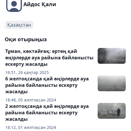
Айдос Қали
Қазақстан
Оқи отырыңыз
Тұман, көктайғақ: ертең қай
өңірлерде ауа райына байланысты
ескерту жасалды
16:51, 26 қаңтар 2025
6 желтоқсанда қай өңірлерде ауа
райына байланысты ескерту
жасалды
18:48, 05 желтоқсан 2024
2 желтоқсанда қай өңірлерде ауа
райына байланысты ескерту
жасалды
16:12, 01 желтоқсан 2024