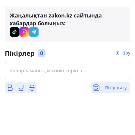
Жаңалықтан zakon.kz сайтында
хабардар болыңыз:
Пікірлер
0
Кіру
Пікір жазу