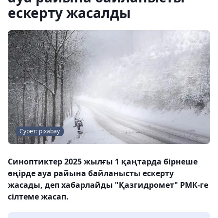
ескерту жасалды
Сурет: pixabay
Синоптиктер 2025 жылғы 1 қаңтарда бірнеше
өңірде ауа райына байланысты ескерту
жасады, деп хабарлайды "Қазгидромет" РМК-ге
сілтеме жасап.