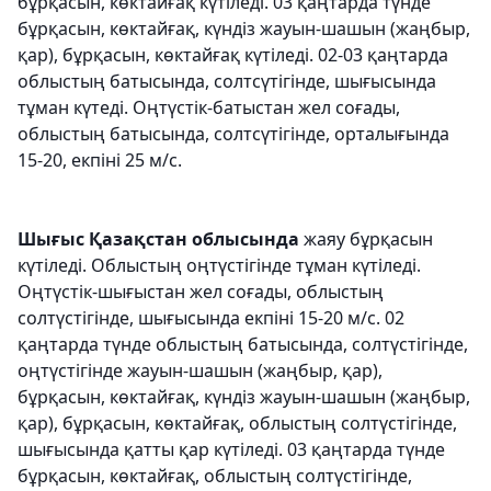
бұрқасын, көктайғақ күтіледі. 03 қаңтарда түнде
бұрқасын, көктайғақ, күндіз жауын-шашын (жаңбыр,
қар), бұрқасын, көктайғақ күтіледі. 02-03 қаңтарда
облыстың батысында, солтсүтігінде, шығысында
тұман күтеді. Оңтүстік-батыстан жел соғады,
облыстың батысында, солтсүтігінде, орталығында
15-20, екпіні 25 м/с.
Шығыс Қазақстан облысында
жаяу бұрқасын
күтіледі. Облыстың оңтүстігінде тұман күтіледі.
Оңтүстік-шығыстан жел соғады, облыстың
солтүстігінде, шығысында екпіні 15-20 м/с. 02
қаңтарда түнде облыстың батысында, солтүстігінде,
оңтүстігінде жауын-шашын (жаңбыр, қар),
бұрқасын, көктайғақ, күндіз жауын-шашын (жаңбыр,
қар), бұрқасын, көктайғақ, облыстың солтүстігінде,
шығысында қатты қар күтіледі. 03 қаңтарда түнде
бұрқасын, көктайғақ, облыстың солтүстігінде,