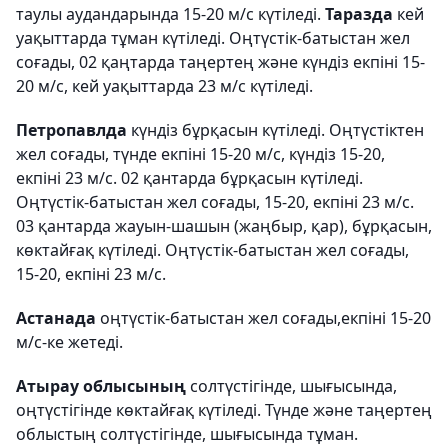
таулы аудандарында 15-20 м/с күтіледі.
Таразда
кей
уақыттарда тұман күтіледі. Оңтүстік-батыстан жел
соғады, 02 қаңтарда таңертең және күндіз екпіні 15-
20 м/с, кей уақыттарда 23 м/с күтіледі.
Петропавлда
күндіз бұрқасын күтіледі. Оңтүстіктен
жел соғады, түнде екпіні 15-20 м/с, күндіз 15-20,
екпіні 23 м/с. 02 қантарда бұрқасын күтіледі.
Оңтүстік-батыстан жел соғады, 15-20, екпіні 23 м/с.
03 қантарда жауын-шашын (жаңбыр, қар), бұрқасын,
көктайғақ күтіледі. Оңтүстік-батыстан жел соғады,
15-20, екпіні 23 м/с.
Астанада
оңтүстік-батыстан жел соғады,екпіні 15-20
м/с-ке жетеді.
Атырау облысының
солтүстігінде, шығысында,
оңтүстігінде көктайғақ күтіледі. Түнде және таңертең
облыстың солтүстігінде, шығысында тұман.