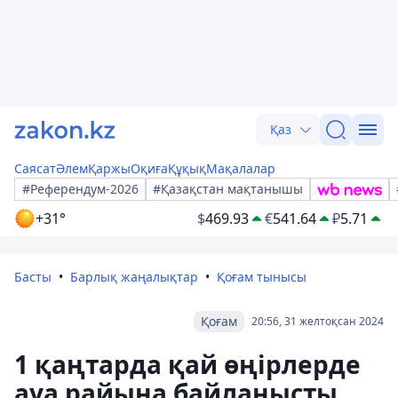
Қаз
Саясат
Әлем
Қаржы
Оқиға
Құқық
Мақалалар
#Референдум-2026
#Қазақстан мақтанышы
+31°
$
469.93
€
541.64
₽
5.71
Басты
Барлық жаңалықтар
Қоғам тынысы
Қоғам
20:56, 31 желтоқсан 2024
1 қаңтарда қай өңірлерде
ауа райына байланысты