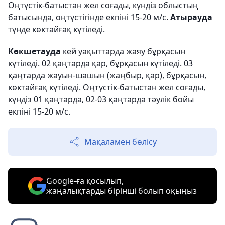
Оңтүстік-батыстан жел соғады, күндіз облыстың
батысында, оңтүстігінде екпіні 15-20 м/с.
Атырауда
түнде көктайғақ күтіледі.
Көкшетауда
кей уақыттарда жаяу бұрқасын
күтіледі. 02 қаңтарда қар, бұрқасын күтіледі. 03
қаңтарда жауын-шашын (жаңбыр, қар), бұрқасын,
көктайғақ күтіледі. Оңтүстік-батыстан жел соғады,
күндіз 01 қаңтарда, 02-03 қаңтарда тәулік бойы
екпіні 15-20 м/с.
Мақаламен бөлісу
Google-ға қосылып,
жаңалықтарды бірінші болып оқыңыз