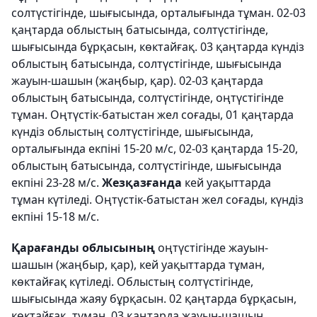
солтүстігінде, шығысында, орталығында тұман. 02-03
қаңтарда облыстың батысында, солтүстігінде,
шығысында бұрқасын, көктайғақ. 03 қаңтарда күндіз
облыстың батысында, солтүстігінде, шығысында
жауын-шашын (жаңбыр, қар). 02-03 қаңтарда
облыстың батысында, солтүстігінде, оңтүстігінде
тұман. Оңтүстік-батыстан жел соғады, 01 қаңтарда
күндіз облыстың солтүстігінде, шығысында,
орталығында екпіні 15-20 м/с, 02-03 қаңтарда 15-20,
облыстың батысында, солтүстігінде, шығысында
екпіні 23-28 м/с.
Жезқазғанда
кей уақыттарда
тұман күтіледі. Оңтүстік-батыстан жел соғады, күндіз
екпіні 15-18 м/с.
Қарағанды облысының
оңтүстігінде жауын-
шашын (жаңбыр, қар), кей уақыттарда тұман,
көктайғақ күтіледі. Облыстың солтүстігінде,
шығысында жаяу бұрқасын. 02 қаңтарда бұрқасын,
көктайғақ, тұман. 03 қаңтарда жауын-шашын