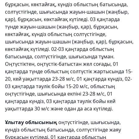
бұрқасын, көктайғақ, күндіз облыстың батысында,
солтүстігінде, шығысында жауын-шашын (жаңбыр,
қар), бұрқасын, көктайғақ күтіледі. 03 қаңтарда
түнде жауын-шашын (жаңбыр, қар), бұрқасын,
көктайғақ, күндіз облыстың солтүстігінде,
шығысында жауын-шашын (жаңбыр, қар), бұрқасын,
көктайғақ күтіледі. 02-03 қаңтарда облыстың
батысында, солтүстігінде, шығысында тұман.
Оңтүстіктен, оңтүстік-батыстан жел соғады, 01
қаңтарда түнде облыстың солтүстік жартысында 15-
20, кей уақыттарда 23-28 м/с, 01 қаңтарда күндіз, 02-
03 қаңтарда тәулік бойы 15-20 м/с, облыстың
оңтүстігінде, шығысында екпіні 23-28 м/с, 01
қаңтарда күндіз, 03 қаңтарда тәулік бойы кей
уақыттарда 30 м/с және одан да аса күтіледі.
Ұлытау облысының
оңтүстігінде, шығысында,
күндіз облыстың батысында, солтүстігінде жаяу
бұрқасын күтіледі. 01 қаңтарда облыстың