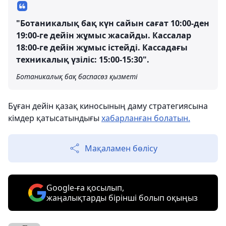
"Ботаникалық бақ күн сайын сағат 10:00-ден
19:00-ге дейін жұмыс жасайды. Кассалар
18:00-ге дейін жұмыс істейді. Кассадағы
техникалық үзіліс: 15:00-15:30".
Ботаникалық бақ баспасөз қызметі
Бұған дейін қазақ киносының даму стратегиясына
кімдер қатысатындығы
хабарланған болатын.
Мақаламен бөлісу
Google-ға қосылып,
жаңалықтарды бірінші болып оқыңыз