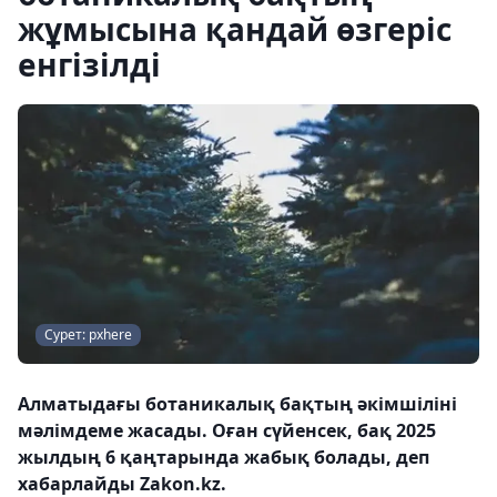
жұмысына қандай өзгеріс
енгізілді
Сурет: pxhere
Алматыдағы ботаникалық бақтың әкімшіліні
мәлімдеме жасады. Оған сүйенсек, бақ 2025
жылдың 6 қаңтарында жабық болады, деп
хабарлайды Zakon.kz.