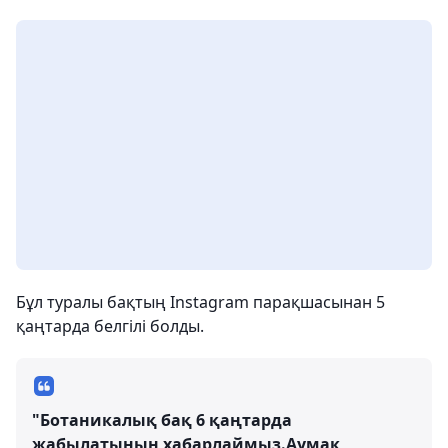
Бұл туралы бақтың Instagram парақшасынан 5
қаңтарда белгілі болды.
"Ботаникалық бақ 6 қаңтарда
жабылатынын хабарлаймыз.Аумақ