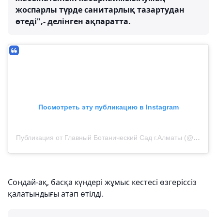
жоспарлы түрде санитарлық тазартудан
өтеді",- делінген ақпаратта.
Посмотреть эту публикацию в Instagram
Публикация от Главный Ботанический Сад г.Алматы (@botsadkz)
Сондай-ақ, басқа күндері жұмыс кестесі өзгеріссіз
қалатындығы атап өтілді.