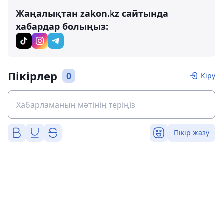
Жаңалықтан zakon.kz сайтында
хабардар болыңыз:
Пікірлер
0
Кіру
Пікір жазу