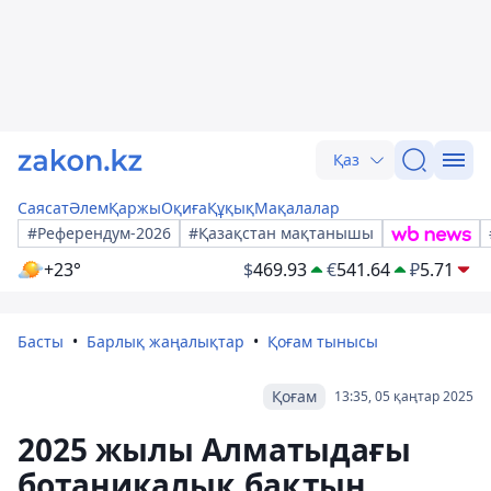
Қаз
Саясат
Әлем
Қаржы
Оқиға
Құқық
Мақалалар
#Референдум-2026
#Қазақстан мақтанышы
+23°
$
469.93
€
541.64
₽
5.71
Басты
Барлық жаңалықтар
Қоғам тынысы
Қоғам
13:35, 05 қаңтар 2025
2025 жылы Алматыдағы
ботаникалық бақтың