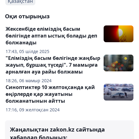
Қазақстан
Оқи отырыңыз
Жексенбіде еліміздің басым
бөлігінде аптап ыстық болады деп
болжанады
17:43, 05 шілде 2025
"Еліміздің басым бөлігінде жаңбыр
жауып, бұршақ түседі". 7 мамырға
арналған ауа райы болжамы
18:26, 06 мамыр 2024
Синоптиктер 10 желтоқсанда қай
өңірлерде қар жауатыны
болжанатынын айтты
17:16, 09 желтоқсан 2024
Жаңалықтан zakon.kz сайтында
хабардар болыңыз: