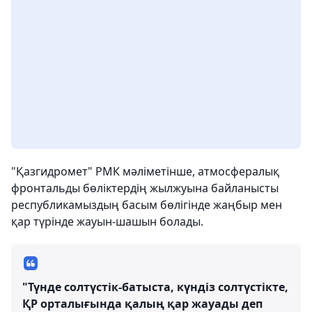
"Қазгидромет" РМК мәліметінше, атмосфералық
фронтальды бөліктердің жылжуына байланысты
республикамыздың басым бөлігінде жаңбыр мен
қар түрінде жауын-шашын болады.
"Түнде солтүстік-батыста, күндіз солтүстікте,
ҚР орталығында қалың қар жауады деп