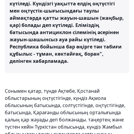
күтіледі. Күндізгі уақытта елдің оңтүстігі
мен оңтүстік-шығысындағы таулы
аймақтарда қатты жауын-шашын (жаңбыр,
қар) болады деп күтіледі. Еліміздің
батысында антициклон сілемінің әсерінен
жауын-шашынсыз ауа райы күтіледі.
Республика бойынша бар өңірге тән табиғи
құбылыс - тұман, көктайғақ, боран",
делінген хабарламада.
Сонымен қатар, түнде Ақтөбе, Қостанай
облыстарының оңтүстігінде, күндіз Ақмола
облысының батысында, солтүстігінде, оңтүстігінде,
батысында, Қарағанды облысының орталығында
қалың қар жауады деп болжанады. таңертең және
түстен кейін Түркістан облысында, күндіз Жамбыл