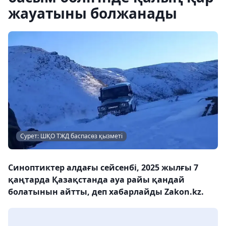
жауатыны болжанады
Сурет: ШҚО ТЖД баспасөз қызметі
Синоптиктер алдағы сейсенбі, 2025 жылғы 7
қаңтарда Қазақстанда ауа райы қандай
болатынын айтты, деп хабарлайды Zakon.kz.