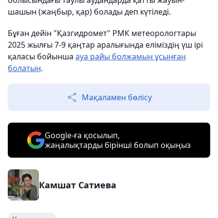
облысындағы таулы аудандарда қатты жауын-
шашын (жаңбыр, қар) болады деп күтіледі.
Бұған дейін "Қазгидромет" РМК метеорологтары
2025 жылғы 7-9 қаңтар аралығында еліміздің үш ірі
қаласы бойынша
ауа райы болжамын ұсынған
болатын
.
Мақаламен бөлісу
Google-ға қосылып,
жаңалықтарды бірінші болып оқыңыз
Камшат Сатиева