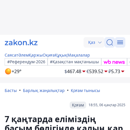
Қаз
Саясат
Әлем
Қаржы
Оқиға
Құқық
Мақалалар
#Референдум-2026
#Қазақстан мақтанышы
+29°
$
467.48
€
539.52
₽
5.73
Басты
Барлық жаңалықтар
Қоғам тынысы
Қоғам
18:55, 06 қаңтар 2025
7 қаңтарда еліміздің
басым бөлігінде қалың қар