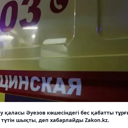
ау қаласы Әуезов көшесіндегі бес қабатты тұр
түтін шықты, деп хабарлайды Zakon.kz.