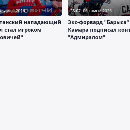
06 тамыз 2026
23:07, 06 тамыз 2026
станский нападающий
Экс-форвард "Барыса"
л стал игроком
Камара подписал конт
новичей"
"Адмиралом"