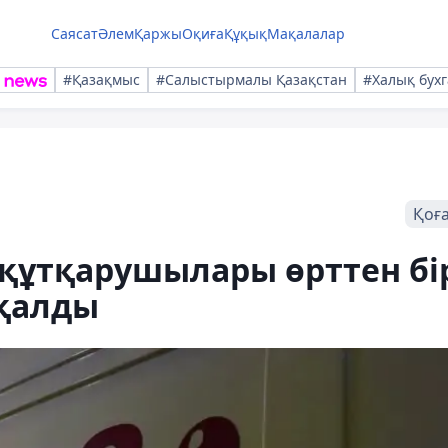
Саясат
Әлем
Қаржы
Оқиға
Құқық
Мақалалар
#Қазақмыс
#Салыстырмалы Қазақстан
#Халық бухг
Қоғ
құтқарушылары өрттен бі
қалды