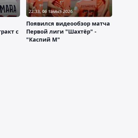
22:33, 06 тамыз 2026
Появился видеообзор матча
ракт с
Первой лиги "Шахтёр" -
"Каспий М"