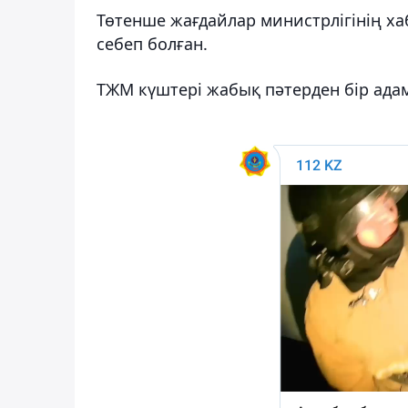
Төтенше жағдайлар министрлігінің х
себеп болған.
ТЖМ күштері жабық пәтерден бір адам