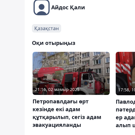
Айдос Қали
Қазақстан
Оқи отырыңыз
21:16, 02 мамыр 2025
17:58, 
Петропавлдағы өрт
Павлод
кезінде екі адам
пәтер
құтқарылып, сегіз адам
ер ад
эвакуацияланды
алып 