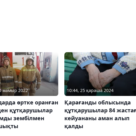
10 мамыр 2022
10:44, 25 қараша 2024
арда өртке оранған
Қарағанды облысында
ден құтқарушылар
құтқарушылар 84 жаста
амды зембілмен
кейуананы аман алып
шықты
қалды