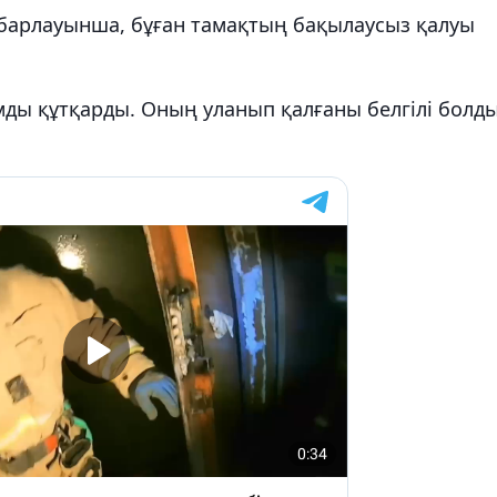
абарлауынша, бұған тамақтың бақылаусыз қалуы
ды құтқарды. Оның уланып қалғаны белгілі болды