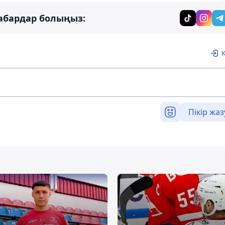
абардар болыңыз:
Пікір жаз