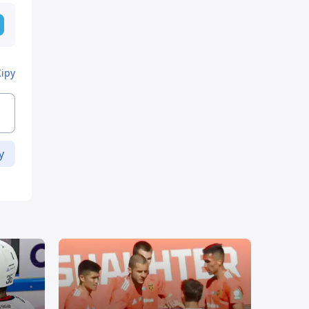
Кіру
у