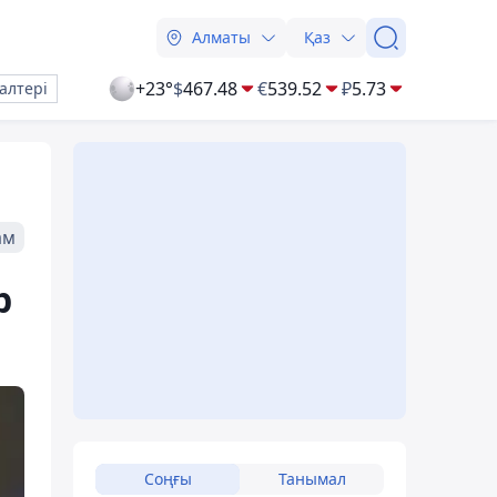
Алматы
Қаз
+23°
$
467.48
€
539.52
₽
5.73
алтері
ам
р
Соңғы
Танымал