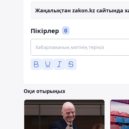
Жаңалықтан zakon.kz сайтында х
Пікірлер
0
Оқи отырыңыз