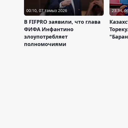
00:10, 07 тамыз 2026
23:34, 
В FIFPRO заявили, что глава
Казах
ФИФА Инфантино
Тореку
злоупотребляет
"Бара
полномочиями