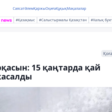
Саясат
Әлем
Қаржы
Оқиға
Құқық
Мақалалар
#Қазақмыс
#Салыстырмалы Қазақстан
#Халық бухг
Қоғ
рқасын: 15 қаңтарда қай
жасалды