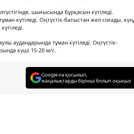
түстігінде, шығысында бұрқасын күтіледі.
ұман күтіледі. Оңтүстік-батыстан жел соғады, күн
күтіледі.
таулы аудандарында тұман күтіледі. Оңтүстік-
рында күші 15-20 м/с.
Google-ға қосылып,
жаңалықтарды бірінші болып оқыңыз