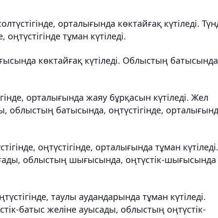
олтүстігінде, орталығында көктайғақ күтіледі. Түн
 оңтүстігінде тұман күтіледі.
ғысында көктайғақ күтіледі. Облыстың батысында
гінде, орталығында жаяу бұрқасын күтіледі. Жел
ды, облыстың батысында, оңтүстігінде, орталығын
стігінде, оңтүстігінде, орталығында тұман күтіледі
оғады, облыстың шығысында, оңтүстік-шығысында
оңтүстігінде, таулы аудандарында тұман күтіледі.
стік-батыс желіне ауысады, облыстың оңтүстік-