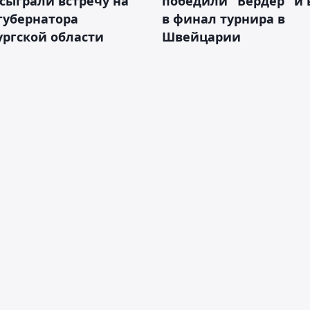
сыграли встречу на
победили "Вердер" и
губернатора
в финал турнира в
ргской области
Швейцарии