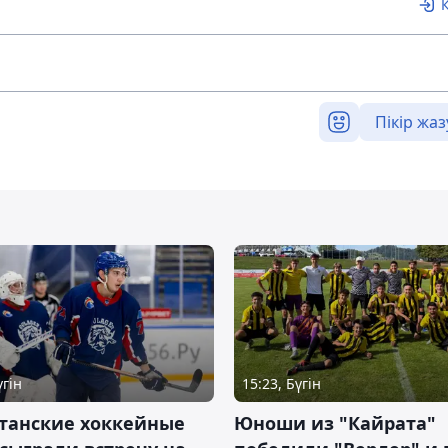
Пікір жаз
үгін
15:23, Бүгін
станские хоккейные
Юноши из "Кайрата"