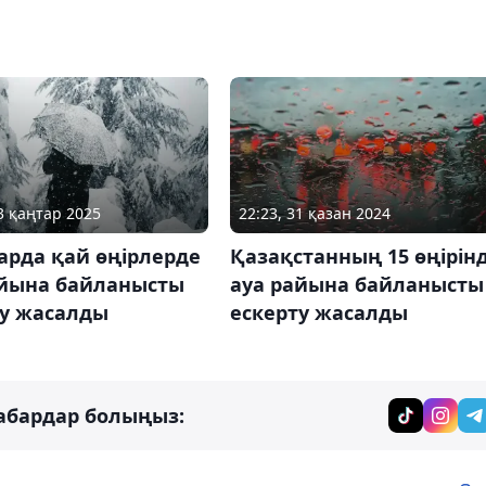
03 қаңтар 2025
22:23, 31 қазан 2024
арда қай өңірлерде
Қазақстанның 15 өңірін
айына байланысты
ауа райына байланысты
ту жасалды
ескерту жасалды
абардар болыңыз: