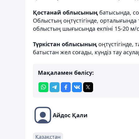
Қостанай облысының
батысында, сол
Облыстың оңтүстігінде, орталығында т
облыстың шығысында екпіні 15-20 м/с 
Түркістан облысының
оңтүстігінде, 
батыстан жел соғады, күндіз тау асула
Мақаламен бөлісу:
Айдос Қали
Қазақстан