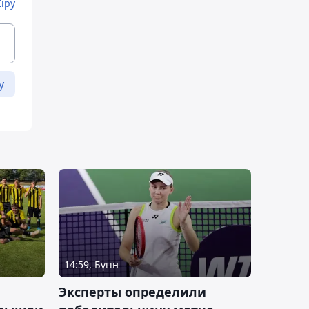
Кіру
у
14:59, Бүгін
Эксперты определили