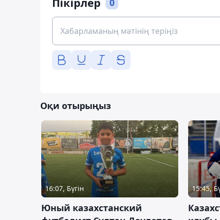
Пікірлер
0
Оқи отырыңыз
16:07, Бүгін
15:45, Б
Юный казахстанский
Казах