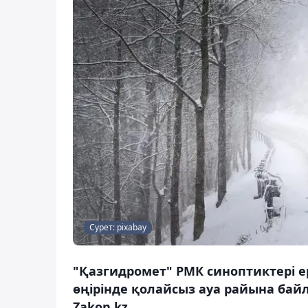
Сурет: pixabay
"Қазгидромет" РМК синоптиктері е
өңірінде қолайсыз ауа райына бай
Zakon.kz.