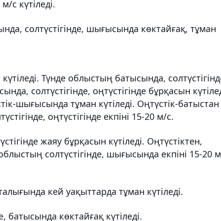
м/с күтіледі.
нда, солтүстігінде, шығысында көктайғақ, тұман
 күтіледі. Түнде облыстың батысында, солтүстігінд
нда, солтүстігінде, оңтүстігінде бұрқасын күтілед
тік-шығысында тұман күтіледі. Оңтүстік-батыстан
стігінде, оңтүстігінде екпіні 15-20 м/с.
стігінде жаяу бұрқасын күтіледі. Оңтүстіктен,
 облыстың солтүстігінде, шығысында екпіні 15-20 м
рталығында кей уақыттарда тұман күтіледі.
е, батысында көктайғақ күтіледі.