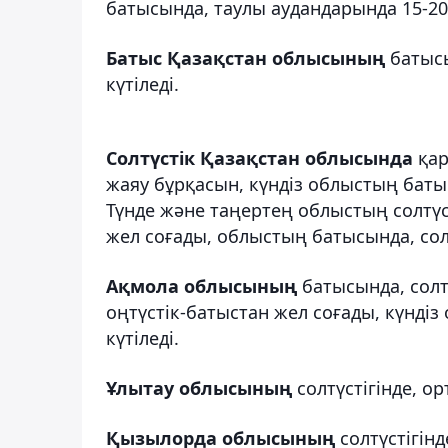
батысында, таулы аудандарында 15-20 
Батыс Қазақстан облысының
батысы
күтіледі.
Солтүстік Қазақстан облысында
қар
жаяу бұрқасын, күндіз облыстың батысы
Түнде және таңертең облыстың солтүс
жел соғады, облыстың батысында, солтү
Ақмола облысының
батысында, солтү
оңтүстік-батыстан жел соғады, күндіз
күтіледі.
Ұлытау облысының
солтүстігінде, о
Қызылорда облысының
солтүстігінд