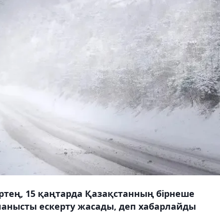
ртең, 15 қаңтарда Қазақстанның бірнеше
ланысты ескерту жасады, деп хабарлайды