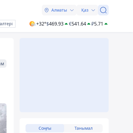
Алматы
Қаз
+32°
$
469.93
€
541.64
₽
5.71
алтері
ам
Соңғы
Танымал