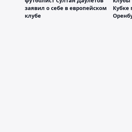
футболист Султан Даулетов
клубы 
заявил о себе в европейском
Кубке 
клубе
Оренбу