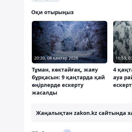
Оқи отырыңыз
20:20, 08 қаңтар 2026
16:53, 
Тұман, көктайғақ, жаяу
4 қаңт
бұрқасын: 9 қаңтарда қай
ауа р
өңірлерде ескерту
ескер
жасалды
Жаңалықтан zakon.kz сайтында х