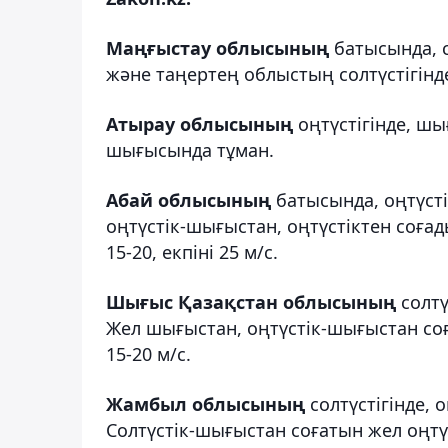
Маңғыстау облысының
батысында, с
және таңертең облыстың солтүстігінде,
Атырау облысының
оңтүстігінде, шы
шығысында тұман.
Абай облысының
батысында, оңтүсті
оңтүстік-шығыстан, оңтүстіктен соға
15-20, екпіні 25 м/с.
Шығыс Қазақстан облысының
солтү
Жел шығыстан, оңтүстік-шығыстан с
15-20 м/с.
Жамбыл облысының
солтүстігінде, 
Солтүстік-шығыстан соғатын жел оңтү