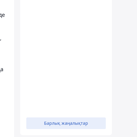
де
,
да
.
Барлық жаңалықтар