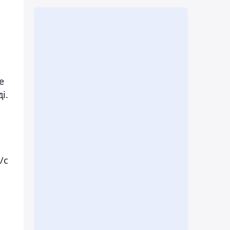
е
і.
/с