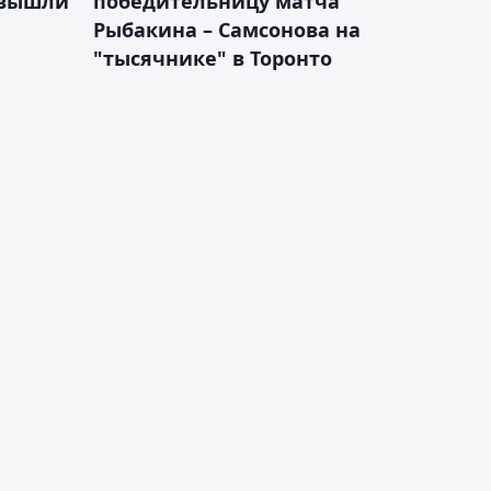
 вышли
победительницу матча
Рыбакина – Самсонова на
"тысячнике" в Торонто